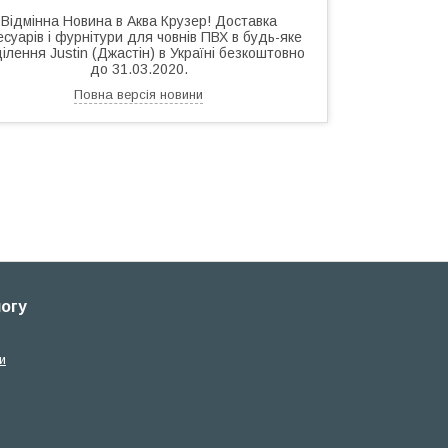
Відмінна Новина в Аква Крузер! Доставка
есуарів і фурнітури для човнів ПВХ в будь-яке
ділення Justin (Джастін) в Україні безкоштовно
до 31.03.2020.
Повна версія новини
логу
и