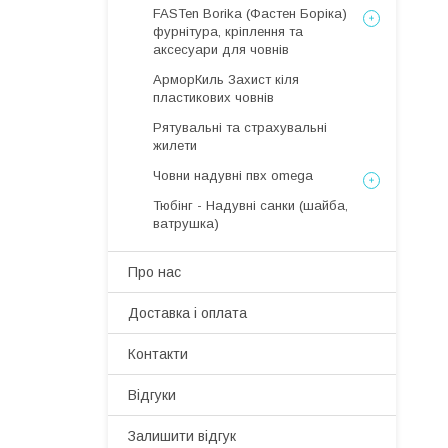
FASTen Borika (Фастен Боріка)
фурнітура, кріплення та
аксесуари для човнів
АрморКиль Захист кіля
пластикових човнів
Рятувальні та страхувальні
жилети
Човни надувні пвх omega
Тюбінг - Надувні санки (шайба,
ватрушка)
Про нас
Доставка і оплата
Контакти
Відгуки
Залишити відгук