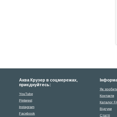
Аква Крузер в соцмережах,
Iнформа
приєднуйтесь:
Як зробит
YouTube
Контакти
Pinterest
Каталог F
Instagram
Відгуки
Facebook
Cтатті