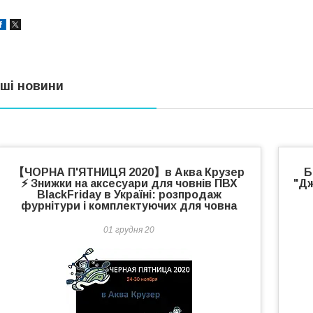
нші новини
【ЧОРНА П'ЯТНИЦЯ 2020】в Аква Крузер
Б
⚡ Знижки на аксесуари для човнів ПВХ
"Дж
BlackFriday в Україні: розпродаж
фурнітури і комплектуючих для човна
01 грудня 20