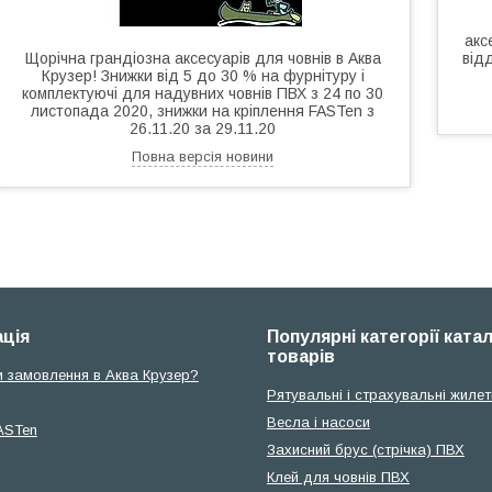
акс
Щорічна грандіозна аксесуарів для човнів в Аква
від
Крузер! Знижки від 5 до 30 % на фурнітуру і
комплектуючі для надувних човнів ПВХ з 24 по 30
листопада 2020, знижки на кріплення FASTen з
26.11.20 за 29.11.20
Повна версія новини
ція
Популярні категорії ката
товарів
и замовлення в Аква Крузер?
Рятувальні і страхувальні жилет
Весла і насоси
ASTen
Захисний брус (стрічка) ПВХ
Клей для човнів ПВХ