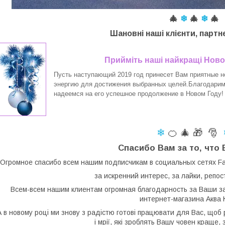
🎄
❄
🎄
❄
🎄
Шановні наші клієнти, партн
Прийміть наші найкращі Новор
Пусть наступающий 2019 год принесет Вам приятные но
энергию для достижения выбранных целей.Благодарим 
надеемся на его успешное продолжение в Новом Году!
❄
🍊 🎄 🎁 🎅
Спасибо Вам за то, что 
Огромное спасибо всем нашим подписчикам в социальных сетях Face
за искренний интерес, за лайки, репос
Всем-всем нашим клиентам огромная благодарность за Ваши за
интернет-магазина Аква 
А в новому році ми знову з радістю готові працювати для Вас, щоб
і мрії, які зроблять Вашу човен краще, 