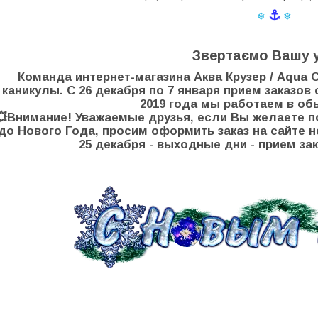
⚓
❄
❄
Звертаємо Вашу у
Команда интернет-магазина Аква Крузер / Aqua 
каникулы.
С 26 декабря по 7 января прием заказов
2019 года мы работаем в о
💥Внимание! Уважаемые друзья, если Вы желаете по
до Нового Года, просим оформить заказ на сайте не
25 декабря - выходные дни - прием зак