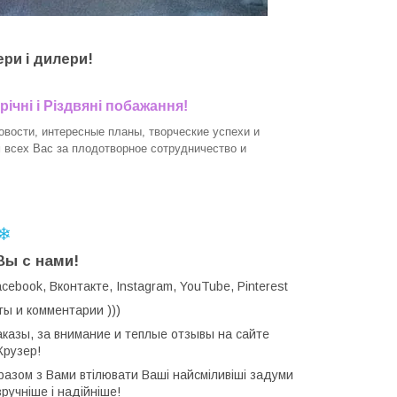
ери і дилери!
ічні і Різдвяні побажання!
вости, интересные планы, творческие успехи и
всех Вас за плодотворное сотрудничество и
❄
Вы с нами!
book, Вконтакте, Instagram, YouTube, Pinterest
ты и комментарии )))
казы, за внимание и теплые отзывы на сайте
Крузер!
 разом з Вами втілювати Ваші найсміливіші задуми
зручніше і надійніше!