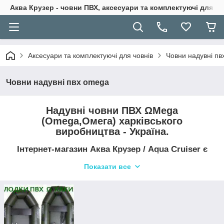
Аква Крузер - човни ПВХ, аксесуари та комплектуючі для н
Аксесуари та комплектуючі для човнів
Човни надувні п
Човни надувні пвх omega
Надувні човни ПВХ ΩMega
(Omega,Омега) харківського
виробництва - Україна.
Інтернет-магазин
Аква Крузер / Aqua Cruiser є
офіційним представником компанії
ΩMega в
інтернеті.
Показати все
На сайті Аква Крузер Ви можете не тільки ознайомитися з
новинками човнів ПВХ OMega, розробленими для риболовлі,
полювання, спорту та відпочинку на воді і дізнатися їх
технічні особливості, але і замовити індивідуальний тюнінг
для себе відразу на заводі-виготовлювачі в найкоротші