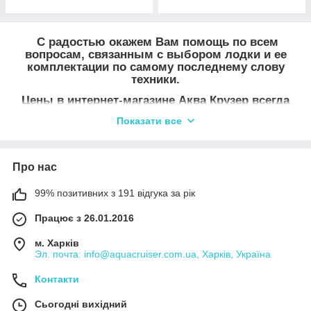
практичності!
С радостью окажем Вам помощь по всем
вопросам, связанным с выбором лодки и ее
комплектации по самому последнему слову
техники.
Цены в интернет-магазине Аква Крузер всегда
действующие ― мы ценим Ваше время!
Показати все
Прекрасного Вам отдыха и отличной рыбалки!
Про нас
99% позитивних з 191 відгука за рік
Працює з 26.01.2016
м. Харків
Эл. почта: info@aquacruiser.com.ua, Харків, Україна
Контакти
Сьогодні вихідний