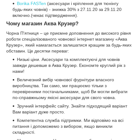
Borika FASTen
(аксесуари і кріплення для тюнінгу
будь-яких човнів) - знижка 30% з 27.11.20 за 29.11.20
включно.(чекає підтвердження).
Чому магазин Аква Крузер?
Чорна П'ятниця – це приємне доповнення до високого рівня
роботи спеціалізованого човнової інтернет магазину «Аква
Крузер», який намагається залишатися кращим за будь-яких
обставин. Це десятки переваг:
Низькі ціни. Аксесуари та комплектуючі для човнів
завжди дешевше в Аква Крузер. Економте круглий рік з
нами!
Величезний вибір човнової фурнітури власного
виробництва. Так само, ми працюємо тільки з
перевіреними постачальниками, щоб Ви могли вибрати
по-справжньому якісні аксесуари для свого човна.
Зручний інтерфейс сайту. Знайти підходящий варіант
Вам варіант дуже просто.
Компетентна служба підтримки. Ми відповімо на всі
питання і допоможемо з вибором, якщо виникли
складності.