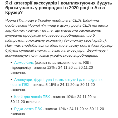
Які категорії аксесуарів і комплектуючих будуть
брати участь у розпродажі в 2020 році в Аква
Крузер?
Чорна П'ятниця в Україну прийшла зі США. Відмітна
особливість Чорної п'ятниці в цьому році в США та інших
зарубіжних країнах - це те, що магазини закликають
купувати продукцію місцевого виробництва, що б
підтримати локальну економіку (економіку своєї країни).
Нам так сподобалася ця ідея, що в цьому році в Аква Крузер
будуть суттєві знижки тільки на аксесуари, фурнітуру і
комплектуючі для човнів українського виробництва:
АрморКиль
(захист пластикових човнів, RIB і
гідроциклів) - знижка 12% з 24.11.20 за 30.11.20
включно.
Аксесуари, фурнітура і комплектуючі для надувних
човнів ПВХ
- знижка 5-15% з 24.11.20 за 30.11.20
включно.
Клей для човнів ПВХ
- знижка 10% з 24.11.20 за
30.11.20 включно.
Рідка латка ПВХ
- знижка 12% з 24.11.20 за 30.11.20
включно.