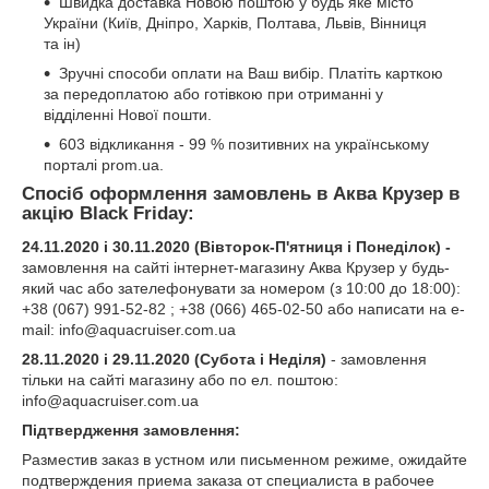
Швидка доставка Новою поштою у будь яке місто
України (Київ, Дніпро, Харків, Полтава, Львів, Вінниця
та ін)
Зручні способи оплати на Ваш вибір. Платіть карткою
за передоплатою або готівкою при отриманні у
відділенні Нової пошти.
603 відкликання - 99 % позитивних на українському
порталі prom.ua.
Спосіб оформлення замовлень в Аква Крузер в
акцію Black Friday:
24.11.2020 і 30.11.2020 (Вівторок-П'ятниця і Понеділок) -
замовлення на сайті інтернет-магазину Аква Крузер у будь-
який час або зателефонувати за номером (з 10:00 до 18:00):
+38 (067) 991-52-82 ; +38 (066) 465-02-50 або написати на e-
mail: info@aquacruiser.com.ua
28.11.2020 і 29.11.2020 (Субота і Неділя)
- замовлення
тільки на сайті магазину або по ел. поштою:
info@aquacruiser.com.ua
Підтвердження замовлення:
Разместив заказ в устном или письменном режиме, ожидайте
подтверждения приема заказа от специалиста в рабочее