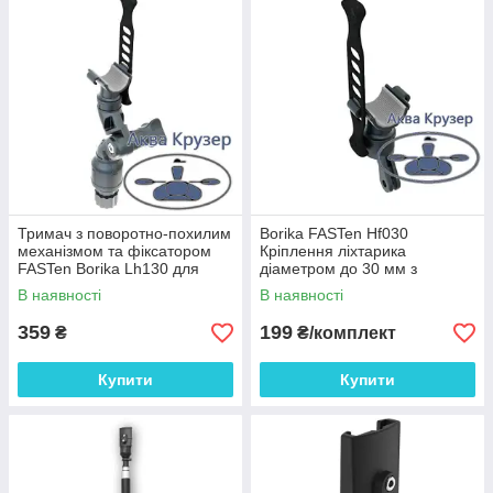
детально прописані в Міжнародні правила запобігання
зіткненню суден (МППЗС).
В даному розділі Ви можете вибрати і купити навігаційні вогні
на борт на надувний човен ПВХ, RIB, каяка або катера та
власники (кріплення) FASTen для них.
Тримач з поворотно-похилим
Borika FASTen Hf030
механізмом та фіксатором
Кріплення ліхтарика
FASTen Borika Lh130 для
діаметром до 30 мм з
ліхтарика d до 30 мм на
поворотом і обертанням
В наявності
В наявності
човен
359
199
₴
₴/комплект
Купити
Купити