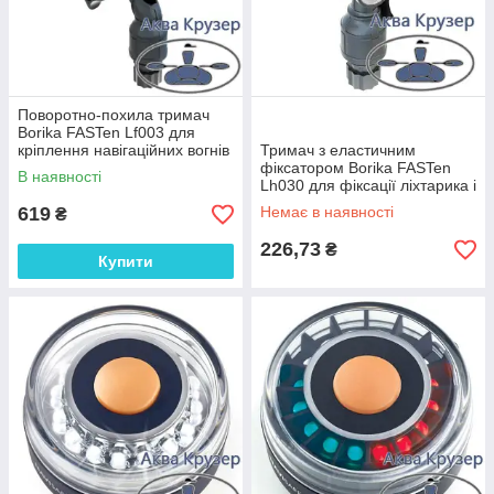
Поворотно-похила тримач
Borika FASTen Lf003 для
кріплення навігаційних вогнів
Тримач з еластичним
LONAKO на човен
фіксатором Borika FASTen
В наявності
Lh030 для фіксації ліхтарика і
предметів d до 30 мм на
619
Немає в наявності
₴
човен
226,73
₴
Купити