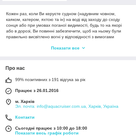
Кожен раз, коли Ви керуєте судном (надувним човном,
каяком, катером, яхтою та ін) на воді від заходу до сходу
сонця або при умовах поганої видимості, будь то на якорі
або в дорозі, Ви повинні забезпечити, щоб на ньому були
правильно висвітлено вогні у відповідності з вимогами
місцевої влади та / або міжнародного права. Дотримання цих
Показати все
правил є не просто засобом виконання правил, але і
забезпеченням в першу чергу Вашої особистої безпеки, а
також безпеки інших. Незалежно від того, чи перебуваєте Ви
на гребний човні, маленькому каяку, ходіть на моторному
Про нас
човні або катері, на озері, річці або біля берега моря, Ви
повинні бути впевнені, що Вас побачать!
99% позитивних з 191 відгука за рік
Типи навігаційних вогнів у відповідності з
МППЗС:
Працює з 26.01.2016
Топовий вогонь - білий вогонь, розташований в
м. Харків
діаметральній площині судна, що освітлює
Эл. почта: info@aquacruiser.com.ua, Харків, Україна
безперервним світлом дугу горизонту в 225° і
встановлений так, щоб світити від направлення прямо
Контакти
по носу до 22,5° позаду траверза кожного борту.
Сьогодні працює з 10:00 до 18:00
Бортовий вогонь - зелений і червоний вогонь на
Показати весь графік роботи