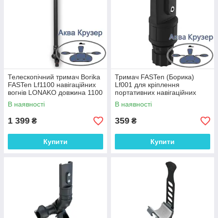
Телескопічний тримач Borika
Тримач FASTen (Борика)
FASTen Lf1100 навігаційних
Lf001 для кріплення
вогнів LONAKO довжина 1100
портативних навігаційних
мм для човнів та катерів
вогнів LONAKO на човен ПВХ
В наявності
В наявності
або катер
1 399
359
₴
₴
Купити
Купити