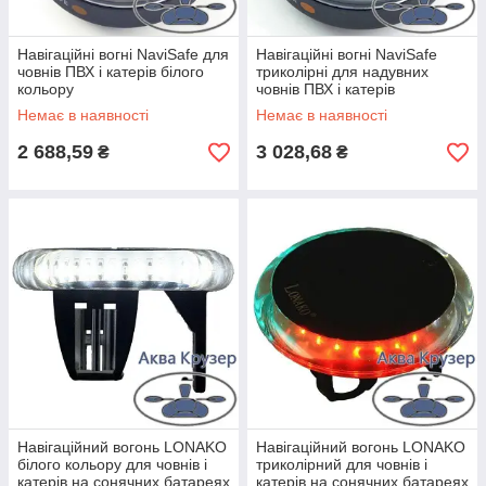
Навігаційні вогні NaviSafe для
Навігаційні вогні NaviSafe
човнів ПВХ і катерів білого
триколірні для надувних
кольору
човнів ПВХ і катерів
Немає в наявності
Немає в наявності
2 688,59
3 028,68
₴
₴
Навігаційний вогонь LONAKO
Навігаційний вогонь LONAKO
білого кольору для човнів і
триколірний для човнів і
катерів на сонячних батареях
катерів на сонячних батареях