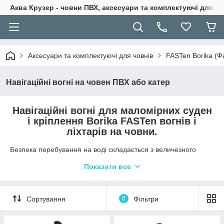
Аква Крузер - човни ПВХ, аксесуари та комплектуючі для н
Аксесуари та комплектуючі для човнів
FASTen Borika (Ф
Навігаційні вогні на човен ПВХ або катер
Навігаційні вогні для маломірних суден
і кріплення Borika FASTen вогнів і
ліхтарів на човни.
Безпека перебування на воді складається з величезного
числа параметрів, але інформацію від навігаційних вогнів,
Показати все
незважаючи на свою простоту і очевидність, неможливо
переоцінити, особливо в темний час доби або в умовах
недостатньої видимості (дощ, туман).
Навігаційні вогні бувають різних видів і розрізняються по
Сортування
0
Фільтри
розташуванню на човні і експлуатаційним характеристикам.
Правила установки і використання навігаційних вогнів