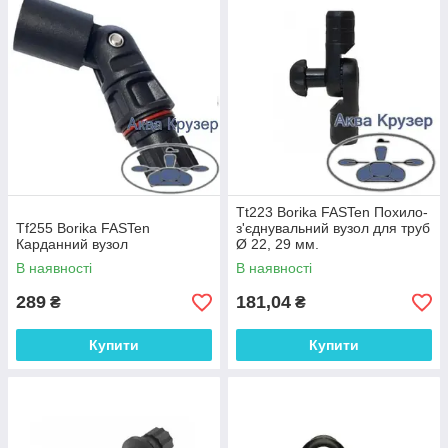
Tt223 Borika FASTen Похило-
Tf255 Borika FASTen
з'єднувальний вузол для труб
Карданний вузол
Ø 22, 29 мм.
В наявності
В наявності
289
181,04
₴
₴
Купити
Купити