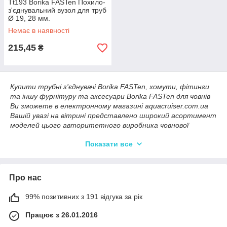
Tt193 Borika FASTen Похило-
з'єднувальний вузол для труб
Ø 19, 28 мм.
Немає в наявності
215,45
₴
Купити трубні з'єднувачі Borika FASTen, хомути, фітинги
та іншу фурнітуру та аксесуари Borika FASTen для човнів
Ви зможете в електронному магазині aquacruiser.com.ua
Вашій увазі на вітрині представлено широкий асортимент
моделей цього авторитетного виробника човнової
фурнітури в Україні. Більше того, сьогодні купити
Показати все
фурнітуру FASTen за самою привабливою ціною Ви
зможете не тільки в Харкові, але і перебуваючи в Одесі,
Києві, Дніпропетровську, Львові та інших містах України.
Про нас
Фахівці магазину Аква Крузер зроблять всі необхідні і можливі
заходи для того, щоб покупка нових кріплень і аксесуарів для
Вашої човни перетворилася з ризикованого заходу в
99% позитивних з 191 відгука за рік
захоплюючу екскурсію по світу човнової фурнітури з завідомо
Працює з 26.01.2016
прекрасним результатом.