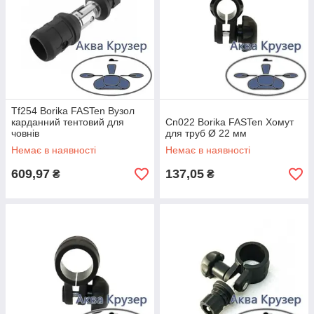
Tf254 Borika FASTen Вузол
карданний тентовий для
Cn022 Borika FASTen Хомут
човнів
для труб Ø 22 мм
Немає в наявності
Немає в наявності
609,97
137,05
₴
₴