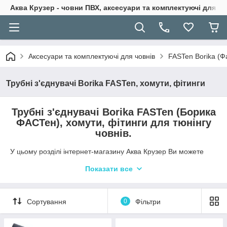
Аква Крузер - човни ПВХ, аксесуари та комплектуючі для н
Аксесуари та комплектуючі для човнів
FASTen Borika (Ф
Трубні з'єднувачі Borika FASTen, хомути, фітинги
Трубні з'єднувачі Borika FASTen (Борика
ФАСТен), хомути, фітинги для тюнінгу
човнів.
У цьому розділі інтернет-магазину Аква Крузер Ви можете
ознайомитись та придбати різні трубні з'єднувачі з лінійки
Показати все
човнової фурнітури FASTen і самостійно створити
конфігурацію човни ПВХ, катери, каяка або яхти під свої
індивідуальні завдання.
Сортування
0
Фільтри