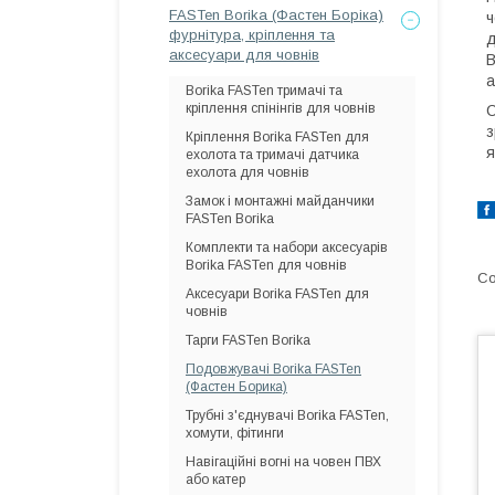
FASTen Borika (Фастен Боріка)
ч
фурнітура, кріплення та
д
аксесуари для човнів
B
а
Borika FASTen тримачі та
кріплення спінінгів для човнів
С
з
Кріплення Borika FASTen для
я
ехолота та тримачі датчика
ехолота для човнів
Замок і монтажні майданчики
FASTen Borika
Комплекти та набори аксесуарів
Borika FASTen для човнів
Аксесуари Borika FASTen для
човнів
Тарги FASTen Borika
Подовжувачі Borika FASTen
(Фастен Борика)
Трубні з'єднувачі Borika FASTen,
хомути, фітинги
Навігаційні вогні на човен ПВХ
або катер