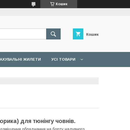
Кошик
Кошик
АХУВАЛЬНІ ЖИЛЕТИ
УСІ ТОВАРИ
рика) для тюнінгу човнів.
розміщення обладнання на борту надувного