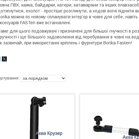
овна ПВХ, каяка, байдарки, катери, катамарани та інших плавзасоб
отягнутися, ехолот - простіше розглянути, а ходові вогні підняти
orika можна по новому спланувати інтер'єр в човні для себе, наві
ксесуарів FASTen вже встановлені.
аме для цього подовжувачі і призначені для більшої гнучкості в ро
ручності і ще більшого задоволення від перебування в човні на вод
к зазвичай, при використанні кріплень і фурнітури Borika Fasten!