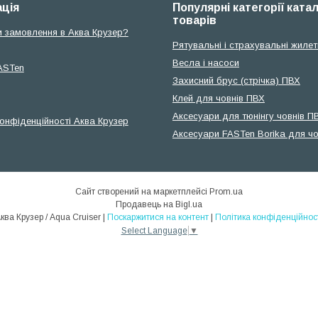
ція
Популярні категорії ката
товарів
и замовлення в Аква Крузер?
Рятувальні і страхувальні жилет
Весла і насоси
ASTen
Захисний брус (стрічка) ПВХ
Клей для човнів ПВХ
Аксесуари для тюнінгу човнів П
конфіденційності Аква Крузер
Аксесуари FASTen Borika для чо
Сайт створений на маркетплейсі
Prom.ua
Продавець на Bigl.ua
Аква Крузер / Aqua Cruiser |
Поскаржитися на контент
|
Політика конфіденційнос
Select Language
▼