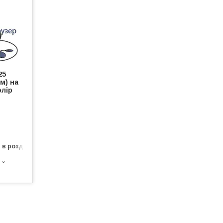
25
м) на
олір
 в роздріб