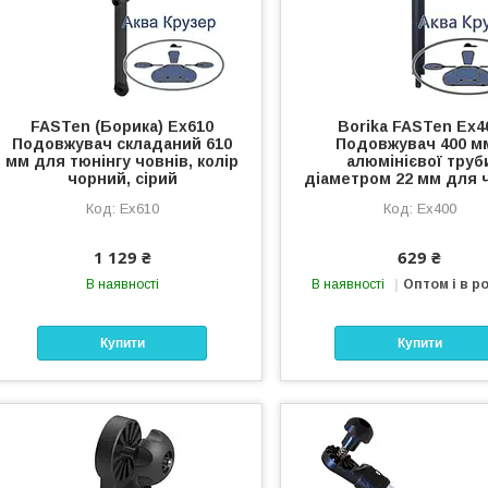
FASTen (Борика) Ex610
Borika FASTen Ex4
Подовжувач складаний 610
Подовжувач 400 мм
мм для тюнінгу човнів, колір
алюмінієвої труб
чорний, сірий
діаметром 22 мм для 
Ex610
Ex400
1 129 ₴
629 ₴
В наявності
В наявності
Оптом і в р
Купити
Купити