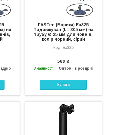
25
FASTen (Борика) Ex325
м) на
Подовжувач (L= 305 мм) на
внів,
трубу Ø 25 мм для човнів,
ий
колір чорний, сірий
Ex325
589 ₴
оздріб
В наявності
Оптом і в роздріб
Купити