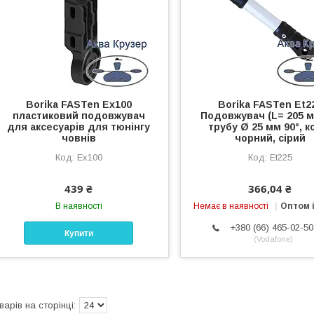
Borika FASTen Ex100
Borika FASTen Et2
пластиковий подовжувач
Подовжувач (L= 205 м
для аксесуарів для тюнінгу
трубу Ø 25 мм 90°, к
човнів
чорний, сірий
Ex100
Et225
439 ₴
366,04 ₴
В наявності
Немає в наявності
Оптом і
+380 (66) 465-02-50
Купити
Vodafone