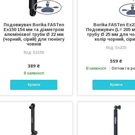
Подовжувач Borika FASTen
Borika FASTen Ex2
Ex150 154 мм та діаметром
Подовжувач (L= 205 м
алюмінієвої труби Ø 22 мм
трубу Ø 25 мм для чо
(чорний, сірий) для тюнінгу
колір чорний, сір
човнів
Ex225
Ex150
559 ₴
389 ₴
В наявності
Оптом і в р
В наявності
Купити
Купити