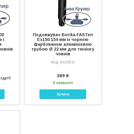
00
Подовжувач Borika FASTen
 і
Ex150 154 мм із чорною
и
фарбованою алюмінієвою
човнів
трубою Ø 22 мм для тюнінгу
човнів
Ex150 b
389 ₴
оздріб
В наявності
Купити