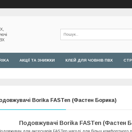
Х,
уючі
ПВХ
RIKA
АКЦІЇ ТА ЗНИЖКИ
КЛЕЙ ДЛЯ ЧОВНІВ ПВХ
СТР
одовжувачі Borika FASTen (Фастен Борика)
Подовжувачі Borika FASTen (Фастен Бо
одовжувач для аксесуарів FASTen нагоді для більш комфортного 