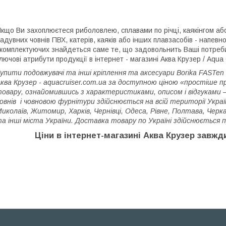
кщо Ви захоплюєтеся риболовлею, сплавами по річці, каякінгом аб
адувних човнів ПВХ, катерів, каяків або інших плавзасобів - напев
 комплектуючих знайдеться саме те, що задовольнить Ваші потреби. 
лючові атрибути продукції в інтернет - магазині Аква Крузер / Aqua 
упити подовжувачі та інші кріплення та аксесуари Borika FASTen
ква Крузер - aquacruiser.com.ua
за доступною ціною «простіше пр
овару, ознайомившись з характеристиками, описом і відгуками 
овнів і човновою фурнітури здійснюється на всій території Украї
иколаїв, Житомир, Харків, Чернівці, Одеса, Рівне, Полтава, Черкас
а інші міста України. Доставка товару по Україні здійснюється п
Ціни в інтернет-магазині Аква Крузер завжд