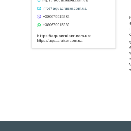
info@aquacruiser.com.ua
+380679915282
Я
н
+380679915282
і
к
https://aquacruiser.com.ua
https://aquacruiser.com.ua
К
А
т
ч
М
т