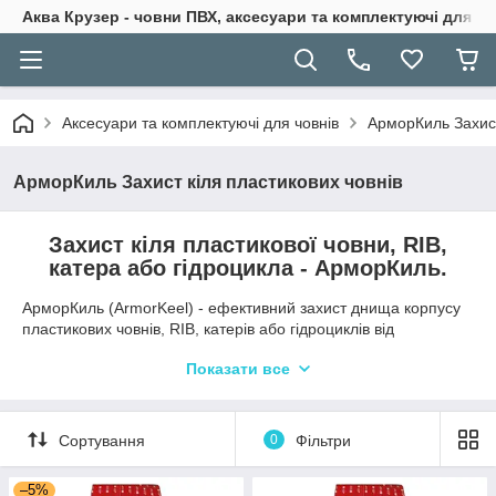
Аква Крузер - човни ПВХ, аксесуари та комплектуючі для н
Аксесуари та комплектуючі для човнів
АрморКиль Захист
АрморКиль Захист кіля пластикових човнів
Захист кіля пластикової човни, RIB,
катера або гідроцикла - АрморКиль.
АрморКиль (ArmorKeel) - ефективний захист днища корпусу
пластикових човнів, RIB, катерів або гідроциклів від
механічних пошкоджень.
Показати все
Переваги захисту кіля АрморКиль:
Потужна захист кіля при попаданні на мілину,
неакуратною швартування, від підводних каменів та
Сортування
0
Фільтри
інших можливих пошкоджень;
Відсутність необхідності постійного високоякісного і
–5%