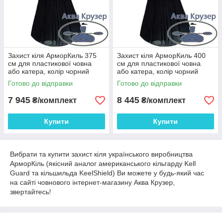
Захист кіля АрморКиль 375
Захист кіля АрморКиль 400
см для пластикової човна
см для пластикової човна
або катера, колір чорний
або катера, колір чорний
Готово до відправки
Готово до відправки
7 945
8 445
₴/комплект
₴/комплект
Купити
Купити
Вибрати та купити захист кіля українського виробництва
АрморКіль (якісний аналог американського кільгарду Kell
Guard та кільшильда KeelShield) Ви можете у будь-який час
на сайті човнового інтернет-магазину Аква Крузер,
звертайтесь!