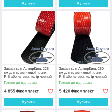
Купити
Купити
Захист кіля АрморКиль 225
Захист кіля АрморКиль 250
см для пластикової човни,
см для пластикової човни,
RIB або катери, колір чорний
RIB або катери, колір чорний
Готово до відправки
Готово до відправки
4 855
5 420
₴/комплект
₴/комплект
Купити
Купити