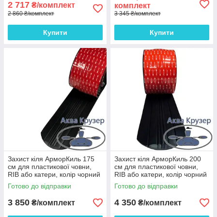
2 717
₴/комплект
комплект
2 860 ₴/комплект
3 345 ₴/комплект
Купити
Купити
Захист кіля АрморКиль 175
Захист кіля АрморКиль 200
см для пластикової човни,
см для пластикової човни,
RIB або катери, колір чорний
RIB або катери, колір чорний
Готово до відправки
Готово до відправки
3 850
4 350
₴/комплект
₴/комплект