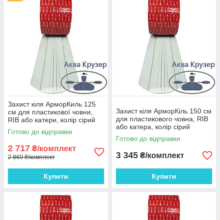
дорогого ремонту, профілактики кіля і його покриття;
Простота в установці;
Установка не вимагає часу для затвердіння;
Завдяки клейовій основі 3М VHB довговічне
прилипання до практично всіх видів поверхні
(склопластик, алюміній, дерево та ін.);
Вибір кольору (сірий, чорний) та необхідної довжини
для Вашого судна.
Дивіться докладну інструкцію щодо встановлення АрморКіль
Захист кіля АрморКиль 125
Захист кіля АрморКіль 150 см
Виробник: Аква Крузер, Україна.
см для пластикової човни,
для пластикового човна, RIB
RIB або катери, колір сірий
або катера, колір сірий
Готово до відправки
Готово до відправки
2 717
₴/комплект
3 345
₴/комплект
2 860 ₴/комплект
Купити
Купити