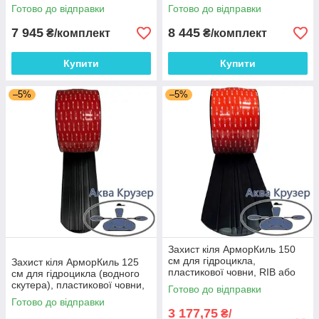
Готово до відправки
Готово до відправки
7 945
8 445
₴/комплект
₴/комплект
Купити
Купити
–5%
–5%
Захист кіля АрморКиль 150
см для гідроцикла,
Захист кіля АрморКиль 125
пластикової човни, RIB або
см для гідроцикла (водного
катери, колір чорний
скутера), пластикової човни,
Готово до відправки
RIB або катери, колір чорний
Готово до відправки
3 177,75
₴/