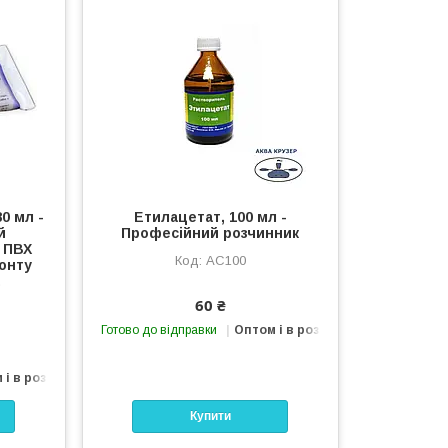
0 мл -
Етилацетат, 100 мл -
й
Професійний розчинник
 ПВХ
AC100
онту
а
60 ₴
Готово до відправки
Оптом і в роздріб
 і в роздріб
Купити