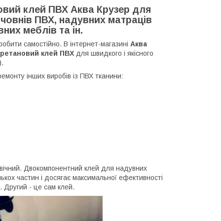
вий клей ПВХ Аква Крузер для
 човнів ПВХ, надувних матраців
вних меблів та ін.
робити самостійно. В інтернет-магазині
Аква
ретановий клей ПВХ
для швидкого і якісного
)
.
емонту інших виробів із ПВХ тканини:
овічний. Двокомпонентний клей для надувних
лькох частин і досягає максимальної ефективності
 Другий - це сам клей.