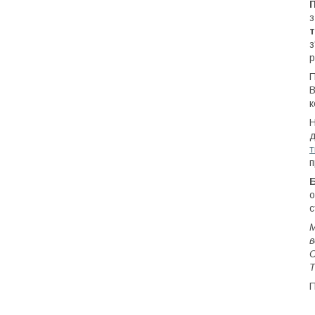
з
т
з
р
П
В
к
Н
д
т
п
Б
о
с
М
в
С
Т
П