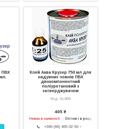
в ПВХ
Клей Аква Крузер 750 мл для
мл.
надувних човнів ПВХ
двокомпонентний
поліуретановий з
затверджувачем
GL800
405 ₴
Немає в наявності
Оптом і в роздріб
+380 (66) 465-02-50