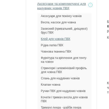
Аксесуари та комплектуючі для
надувних човнів ПВХ
Аксесуари для тюнінгу човнів
Б
Весла, насоси для човна
Захисний (привальний, дніщевої)
р
брус ПВХ
К
Клей для човнів ПВХ
Рідка латка ПВХ
Човнова тканина ПВХ
Фурнітура та кріплення для тенту
на човен
Стрингери і алюмінієвий профіль
для човна ПВХ
Слань для надувних човнів
К
Клапан човна
ч
Ручки ПВХ для надувних човнів
т
Кочети і тримач весла для човнів
ПВХ
Тримачі леера - шайби леера