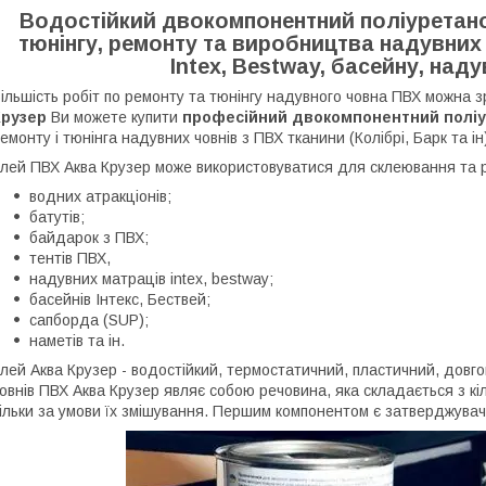
Водостійкий двокомпонентний поліуретано
тюнінгу, ремонту та виробництва надувних
Intex, Bestway, басейну, наду
ільшість робіт по ремонту та тюнінгу надувного човна ПВХ можна з
Крузер
Ви можете купити
професійний двокомпонентний поліу
емонту і тюнінга надувних човнів з ПВХ тканини
(Колібрі, Барк та ін
лей ПВХ Аква Крузер може використовуватися для склеювання та р
водних атракціонів;
батутів;
байдарок з ПВХ;
тентів ПВХ,
надувних матраців intex, bestway;
басейнів
Інтекс, Бествей
;
сапборда (SUP);
наметів та ін.
лей Аква Крузер - водостійкий, термостатичний, пластичний, довг
овнів ПВХ Аква Крузер являє собою речовина, яка складається з кі
ільки за умови їх змішування. Першим компонентом є затверджувач.