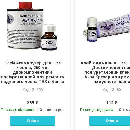
Клей Аква Крузер для ПВХ
Клей для човнів ПВХ, 8
човнів, 250 мл,
Двокомпонентни
двокомпонентний
поліуретановий клей
поліуретановий для ремонту
Аква Крузер для рем
надувного човна ПВХ в банке
надувного човн
GL250
GL80
255 ₴
112 ₴
Готово до відправки
Оптом і в роздріб
Готово до відправки
Оптом
Купити
Купити