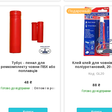
Подарочный
Тубус - пенал для
Клей клей для човні
ремкомплекту човни ПВХ або
поліуретановий, 20 
поплавців
GL20
48 ₴
88 ₴
Готово до відправки
Оптом і в роздріб
Готово до відправки
Купити
Купити