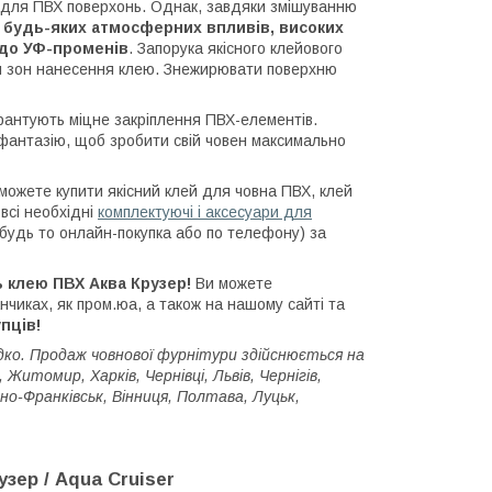
і для ПВХ поверхонь. Однак, завдяки змішуванню
до будь-яких атмосферних впливів, високих
ь до УФ-променів
. Запорука якісного клейового
я зон нанесення клею. Знежирювати поверхню
антують міцне закріплення ПВХ-елементів.
 фантазію, щоб зробити свій човен максимально
зможете купити якісний клей для човна ПВХ,
клей
всі необхідні
комплектуючі і аксесуари для
будь то онлайн-покупка або по телефону) за
ь клею ПВХ Аква Крузер!
Ви можете
чиках, як пром.юа, а також на нашому сайті та
пців!
о. Продаж човнової фурнітури здійснюється на
 Житомир, Харків, Чернівці, Львів, Чернігів,
вано-Франківськ, Вінниця, Полтава,
Луцьк,
узер / Aqua Cruiser