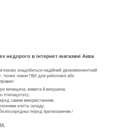
tex недорого в інтернет-магазині Аква
ов'язково знадобиться
надійний
двокомпонентний
у, тюнінг човни ПВХ для риболовлі або
 правил:
бре вичищена, вимита й висушена;
ю етилацетату;
перед самим використанням;
сеннями клеїть складу;
 безпосередньо перед притисканням /
ВХ.