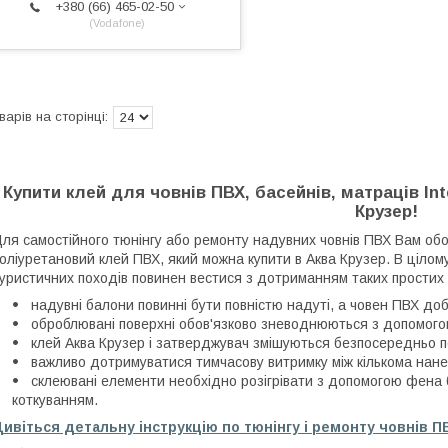
+380 (66) 465-02-50
Vodafone
Купити клей для човнів ПВХ, басейнів, матраців In
Крузер!
ля самостійного тюнінгу або ремонту надувних човнів ПВХ Вам об
оліуретановий клей ПВХ, який можна купити в Аква Крузер. В цілом
уристичних походів повинен вестися з дотриманням таких простих
надувні балони повинні бути повністю надуті, а човен ПВХ до
оброблювані поверхні обов'язково зневоднюються з допомого
клей Аква Крузер і затверджувач змішуються безпосередньо 
важливо дотримуватися тимчасову витримку між кількома нане
склеювані елементи необхідно розігрівати з допомогою фена
коткуванням.
ивіться детальну інструкцію по тюнінгу і ремонту човнів П