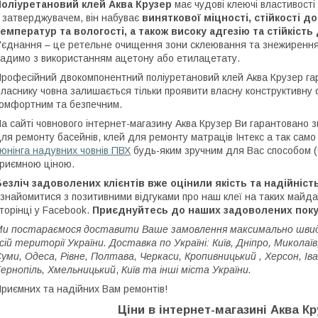
Поліуретановий клей Аква Крузер
має чудові клеючі властивост
 затверджувачем, він набуває
виняткової міцності, стійкості 
емператур та вологості, а також високу адгезію та стійкіст
'єднання – це ретельне очищення зони склеювання та знежиренн
адимо з використанням ацетону або етилацетату.
рофесійний двокомпонентний поліуретановий клей Аква Крузер гар
ласнику човна залишається тільки проявити власну конструктивну
омфортним та безпечним.
а сайті човнового інтернет-магазину Аква Крузер Ви гарантовано 
ля ремонту басейнів, клей для ремонту матраців Інтекс
а так само 
юнінга надувних човнів ПВХ
будь-яким зручним для Вас способом (
риємною ціною.
езліч задоволених клієнтів вже оцінили якість та надійніст
знайомитися з позитивними відгуками про наш клеї на таких майдан
торінці у Facebook.
Приєднуйтесь до наших задоволених поку
и постараємося доставити Ваше замовлення максимально швидк
сій території України.
Доставка по Україні: Київ, Дніпро, Миколаїв,
уми, Одеса, Рівне, Полтава, Черкаси,
Кропивницький
, Херсон, І
ернопіль, Хмельницький
,
Київ та інші міста України.
риємних та надійних Вам ремонтів!
Ціни в інтернет-магазині Аква Кр