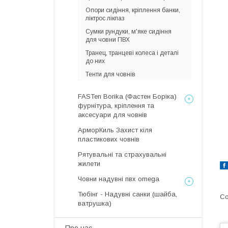
Опори сидіння, кріплення банки,
ліктрос лікпаз
Сумки рундуки, м'яке сидіння
для човни ПВХ
Транец, транцеві колеса і деталі
до них
Тенти для човнів
FASTen Borika (Фастен Боріка)
фурнітура, кріплення та
аксесуари для човнів
АрморКиль Захист кіля
пластикових човнів
Рятувальні та страхувальні
жилети
Човни надувні пвх omega
Тюбінг - Надувні санки (шайба,
ватрушка)