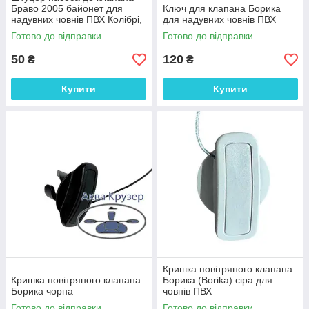
Браво 2005 байонет для
Ключ для клапана Борика
надувних човнів ПВХ Колібрі,
для надувних човнів ПВХ
Омега та ін.
Готово до відправки
Готово до відправки
50
120
₴
₴
Купити
Купити
Кришка повітряного клапана
Кришка повітряного клапана
Борика (Borika) сіра для
Борика чорна
човнів ПВХ
Готово до відправки
Готово до відправки