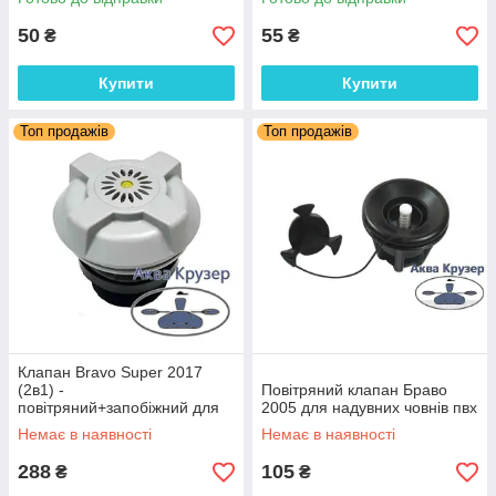
50
55
₴
₴
Купити
Купити
Топ продажів
Топ продажів
Клапан Bravo Super 2017
(2в1) -
Повітряний клапан Браво
повітряний+запобіжний для
2005 для надувних човнів пвх
надувних човнів ПВХ, RIB
Немає в наявності
Немає в наявності
288
105
₴
₴