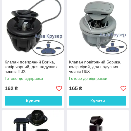
одно вода буде присутній в кокпіті. Зливний клапан
допоможе позбутися від води без підключення помпи.
Запобіжний
(підбурювали, перепускний) клапан -
вони скидають повітря при надлишковому тиску в
надувному балоні. Це потрібно, щоб не переживати,
що Ваша човен лопне на спеці або від перекачаних
балонів.
Клапан повітряний Borika,
Клапан повітряний Борика,
колір чорний, для надувних
колір сірий, для надувних
човнів ПВХ
човнів ПВХ
Готово до відправки
Готово до відправки
162
165
₴
₴
Купити
Купити