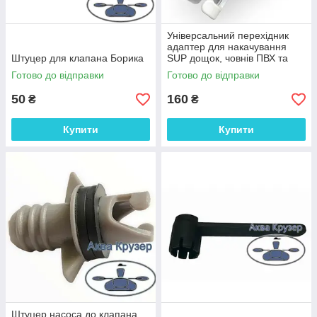
Універсальний перехідник
адаптер для накачування
Штуцер для клапана Борика
SUP дощок, човнів ПВХ та
байдарок автомобільним
Готово до відправки
Готово до відправки
компресором
50
160
₴
₴
Купити
Купити
Штуцер насоса до клапана