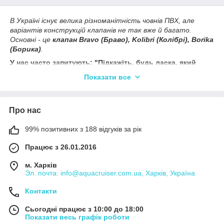
В Україні існує велика різноманітність човнів ПВХ, але
варіантів конструкцій клапанів не так вже й багато.
Основні - це
клапан Bravo (Браво), Kolibri (Колібрі), Borika
(Борика)
.
У нас часто запитують: "Підкажіть, будь ласка, який
клапан стоїть на моєму надувному човні?"
Це точно
Показати все
може знати тільки виробник Вашої надувного човна пвх,
якщо Ви ще вкажіть йому і рік випуску (іноді навіть місяць)
Вашої човни пвх.
Повітряні клапани на одній і тій же
Про нас
фірмі-виробнику човнів у різні роки випуску
відрізняються!
99% позитивних з 188 відгуків за рік
В човновому інтернет-магазині Аква Крузер / Aqua Cruiser Ви
можете не тільки купити клапан човни, але і ключ для заміни
Працює з 26.01.2016
клапана, кришку клапана та інші аксесуари для тюнінга,
ремонту і виробництва надувних човнів ПВХ. Наші пропозиції
м. Харків
зацікавить і роздрібного споживача, і виробника – всі бажаючі
Эл. почта: info@aquacruiser.com.ua, Харків, Україна
можуть відчути переваги інтернет-магазину Аква Крузер.
Контакти
Ми з радістю надамо Вам допомогу з усіх питань,
пов'язаних з вибором аксесуарів, запчастин і
Сьогодні працює з 10:00 до 18:00
комплектуючих для Вашої човни ПВХ, звертайтеся!
Показати весь графік роботи