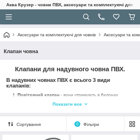
Аква Крузер - човни ПВХ, аксесуари та комплектуючі для н
Аксесуари та комплектуючі для човнів
Аксесуари та ком
Клапан човна
Клапани для надувного човна ПВХ.
В надувних човнах ПВХ є всього 3 види
клапанів:
Повітряний клапан
- вони утримують в балонах
човни ( та інших надувних виробів: катамаранів, каяків,
Показати все
бананів, гірок, шайб, булочок, кильсонах і тд.)
стабільний тиск та не дають повітрю вийти назовні.
Водозливної
(зливний, транцевый, дренажний)
Сортування
0
Фільтри
клапан - вони необхідні для зливу води, яка, так чи
інакше, потрапляє всередину надувного човна. Навіть
якщо Ви ведете надувний човен пвх дуже акуратно, все