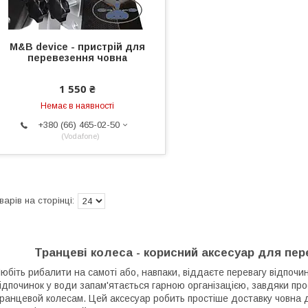
M&B device - пристрій для
перевезення човна
1 550 ₴
Немає в наявності
+380 (66) 465-02-50
Vodafone
Транцеві колеса - корисний аксесуар для пе
юбіть рибалити на самоті або, навпаки, віддаєте перевагу відпоч
ідпочинок у води запам'ятається гарною організацією, завдяки пр
ранцевой колесам. Цей аксесуар робить простіше доставку човна до