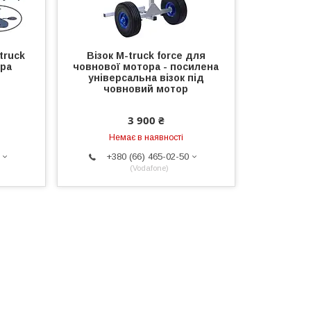
truck
Візок M-truck force для
ора
човнової мотора - посилена
універсальна візок під
човновий мотор
3 900 ₴
Немає в наявності
+380 (66) 465-02-50
Vodafone