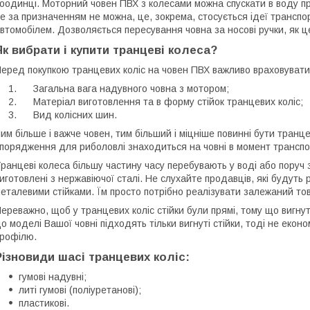
оодинці. Моторний човен ПВХ з колесами можна спускати в воду пр
е за призначенням не можна, це, зокрема, стосується ідеї транспо
втомобілем. Дозволяється пересування човна за носові ручки, як це 
Як вибрати і купити транцеві колеса?
еред покупкою транцевих коліс на човен ПВХ важливо враховувати
Загальна вага надувного човна з мотором;
Матеріал виготовлення та в форму стійок транцевих коліс;
Вид колісних шин.
им більше і важче човен, тим більший і міцніше повинні бути транц
порядження для риболовлі знаходиться на човні в момент трансп
ранцеві колеса більшу частину часу перебувають у воді або поруч з
иготовлені з нержавіючої сталі. Не слухайте продавців, які будуть
еталевими стійками. Їм просто потрібно реалізувати залежаний то
ереважно, щоб у транцевих коліс стійки були прямі, тому що вигн
о моделі Вашої човні підходять тільки вигнуті стійки, тоді не еконо
рофілю.
Різновиди шасі транцевих коліс:
гумові надувні;
литі гумові (поліуретанові);
пластикові.