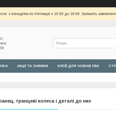
оти: з понеділка по п'ятницю з 10:00 до 18:00. Залишіть замовленн
Х,
уючі
ПВХ
RIKA
АКЦІЇ ТА ЗНИЖКИ
КЛЕЙ ДЛЯ ЧОВНІВ ПВХ
СТР
ранец, транцеві колеса і деталі до них