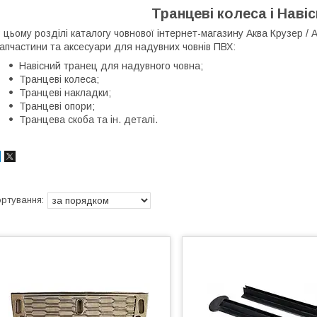
Транцеві колеса і Навіс
 цьому розділі каталогу човнової інтернет-магазину Аква Крузер / 
апчастини та аксесуари для надувних човнів ПВХ:
Навісний транец для надувного човна;
Транцеві колеса;
Транцеві накладки;
Транцеві опори;
Транцева скоба та ін. деталі.