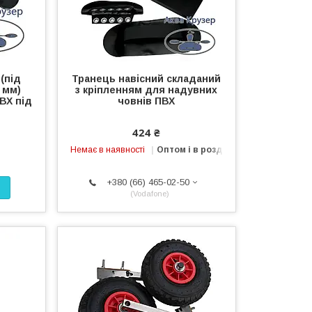
(під
Транець навісний складаний
 мм)
з кріпленням для надувних
ВХ під
човнів ПВХ
424 ₴
Немає в наявності
Оптом і в роздріб
+380 (66) 465-02-50
Vodafone