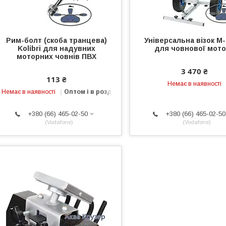
Рим-болт (скоба транцева)
Універсальна візок M-
Kolibri для надувних
для човнової мот
моторних човнів ПВХ
3 470 ₴
113 ₴
Немає в наявності
Немає в наявності
Оптом і в роздріб
+380 (66) 465-02-50
+380 (66) 465-02-50
Vodafone
Vodafone