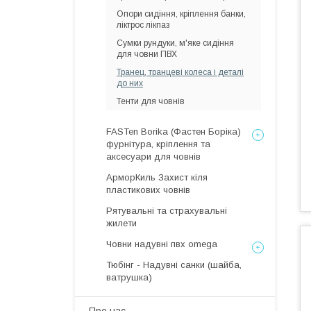
Опори сидіння, кріплення банки,
ліктрос лікпаз
Сумки рундуки, м'яке сидіння
для човни ПВХ
Транец, транцеві колеса і деталі
до них
Тенти для човнів
FASTen Borika (Фастен Боріка)
фурнітура, кріплення та
аксесуари для човнів
АрморКиль Захист кіля
пластикових човнів
Рятувальні та страхувальні
жилети
Човни надувні пвх omega
Тюбінг - Надувні санки (шайба,
ватрушка)