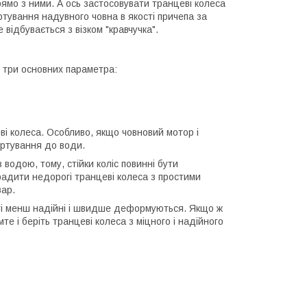
ямо з ними. А ось застосовувати транцеві колеса
ртування надувного човна в якості причепа за
відбувається з візком "кравчучка".
 три основних параметра:
еві колеса. Особливо, якщо човновий мотор і
ортування до води.
 водою, тому, стійки коліс повинні бути
 радити недорогі транцеві колеса з простими
вар.
уті менш надійні і швидше деформуються. Якщо ж
мте і беріть транцеві колеса з міцного і надійного