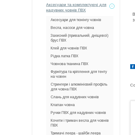
Аксесуари та комплектуючі для
надувних човнів ПВХ
В
з
Аксесуари для тюнінгу човнів
Весла, насоси для човна
Захисний (привальний, дніщевої)
брус ПВХ
Клей для човнів ПВХ
Рідка латка ПВХ
Човнова тканина ПВХ
Фурнітура та кріплення для тенту
на човен
Стрингери і алюмінієвий профіль
для човна ПВХ
Слань для надувних човнів
Клапан човна
Ручки ПВХ для надувних човнів
Кочети і тримач весла для човнів
ПВХ
Тримачі леера - шайби леера