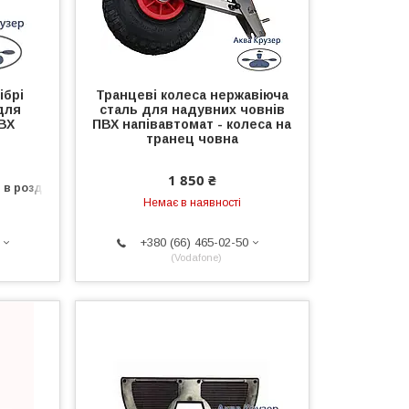
ібрі
Транцеві колеса нержавіюча
 для
сталь для надувних човнів
ВХ
ПВХ напівавтомат - колеса на
транец човна
1 850 ₴
 в роздріб
Немає в наявності
+380 (66) 465-02-50
Vodafone