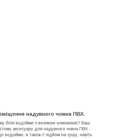
реміщення надувного човна ПВХ.
инку біля водойми з великою компанією? Ваш
остому аксесуару для надувного човна ПВХ -
 водойми, а також її підйом на сушу, навіть