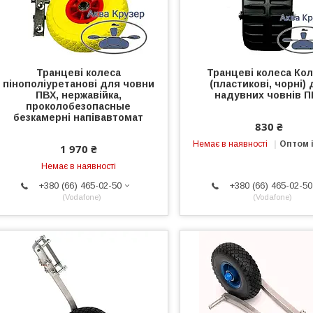
Транцеві колеса
Транцеві колеса Кол
пінополіуретанові для човни
(пластикові, чорні)
ПВХ, нержавійка,
надувних човнів П
проколобезопасные
безкамерні напівавтомат
830 ₴
Немає в наявності
Оптом і
1 970 ₴
Немає в наявності
+380 (66) 465-02-50
+380 (66) 465-02-50
Vodafone
Vodafone