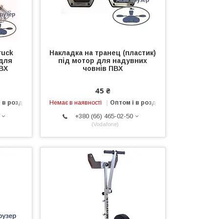
ruck
Накладка на транец (пластик)
 для
під мотор для надувних
ВХ
човнів ПВХ
45 ₴
 в роздріб
Немає в наявності
Оптом і в роздріб
+380 (66) 465-02-50
Vodafone