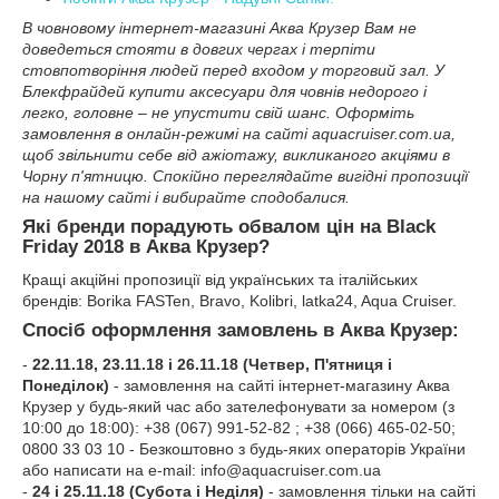
В човновому інтернет-магазині Аква Крузер Вам не
доведеться стояти в довгих чергах і терпіти
стовпотворіння людей перед входом у торговий зал. У
Блекфрайдей купити аксесуари для човнів недорого і
легко, головне – не упустити свій шанс. Оформіть
замовлення в онлайн-режимі на сайті aquacruiser.com.ua,
щоб звільнити себе від ажіотажу, викликаного акціями в
Чорну п'ятницю. Спокійно переглядайте вигідні пропозиції
на нашому сайті і вибирайте сподобалися.
Які бренди порадують обвалом цін на Black
Friday 2018 в Аква Крузер?
Кращі акційні пропозиції від українських та італійських
брендів: Borika FASTen, Bravo, Kolibri, latka24,
Aqua Cruiser
.
Спосіб оформлення замовлень в Аква Крузер:
-
22.11.18, 23.11.18 і 26.11.18 (Четвер, П'ятниця і
Понеділок)
- замовлення на сайті інтернет-магазину Аква
Крузер у будь-який час або зателефонувати за номером (з
10:00 до 18:00): +38 (067) 991-52-82 ; +38 (066) 465-02-50;
0800 33 03 10
- Безкоштовно з будь-яких операторів
України
або написати на e-mail: info@aquacruiser.com.ua
-
24 і 25.11.18 (Субота і Неділя)
- замовлення тільки на сайті