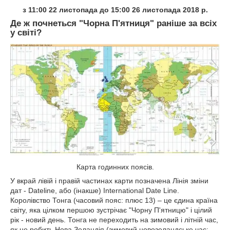
з 11:00 22 листопада до 15:00 26 листопада 2018 р.
Де ж почнеться "Чорна П'ятниця" раніше за всіх
у світі?
Карта годинних поясів.
У вкрай лівій і правій частинах карти позначена Лінія зміни
дат - Dateline, або (інакше) International Date Line.
Королівство Тонга (часовий пояс: плюс 13) – це єдина країна
світу, яка цілком першою зустрічає "Чорну П'ятницю" і цілий
рік - новий день. Тонга не переходить на зимовий і літній час,
як це робить Нова Зеландія (зимовий новозеландське час: