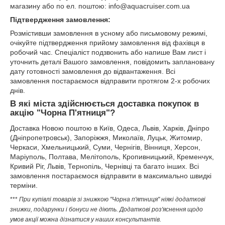
магазину або по ел. поштою: info@aquacruiser.com.ua
Підтвердження замовлення:
Розмістивши замовлення в усному або письмовому режимі,
очікуйте підтвердження прийому замовлення від фахівця в
робочий час. Спеціаліст подзвонить або напише Вам лист і
уточнить деталі Вашого замовлення, повідомить заплановану
дату готовності замовлення до відвантаження. Всі
замовлення постараємося відправити протягом 2-х робочих
днів.
В які міста здійснюється доставка покупок в
акцію "Чорна П'ятниця"?
Доставка Новою поштою в Київ, Одеса, Львів, Харків, Дніпро
(Дніпропетровськ), Запоріжжя, Миколаїв, Луцьк, Житомир,
Черкаси, Хмельницький, Суми, Чернігів, Вінниця, Херсон,
Маріуполь, Полтава, Мелітополь, Кропивницький, Кременчук,
Кривий Ріг, Львів, Тернопіль, Чернівці та багато інших. Всі
замовлення постараємося відправити в максимально швидкі
терміни.
***
При купівлі товарів зі знижкою "Чорна п'ятниця" ніякі додаткові
знижки, подарунки і бонуси не діють. Додаткові роз'яснення щодо
умов акції можна дізнатися у наших консультантів.