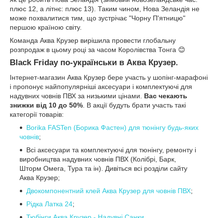
плюс 12, а літнє: плюс 13). Таким чином, Нова Зеландія не
може похвалитися тим, що зустрічає "Чорну П'ятницю"
першою країною світу.
Команда Аква Крузер вирішила провести глобальну
розпродаж в цьому році за часом Королівства Тонга 😊
Black Friday по-українськи в Аква Крузер.
Інтернет-магазин Аква Крузер бере участь у шопінг-марафоні
і пропонує найпопулярніші аксесуари і комплектуючі для
надувних човнів ПВХ за низькими цінами.
Вас чекають
знижки від 10 до 50%
. В акції будуть брати участь такі
категорії товарів:
Borika FASTen (Борика Фастен) для тюнінгу будь-яких
човнів
;
Всі аксесуари та комплектуючі для тюнінгу, ремонту і
виробництва надувних човнів ПВХ (Колібрі, Барк,
Шторм Омега, Тура та ін). Дивіться всі розділи сайту
Аква Крузер;
Двокомпонентний клей Аква Крузер для човнів ПВХ
;
Рідка Латка 24
;
Тюбінги Аква Крузер - Надувні Санки.