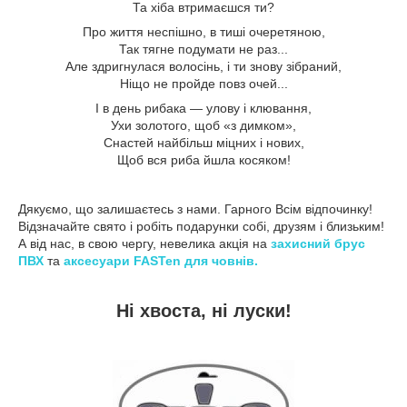
Та хіба втримаєшся ти?
Про життя неспішно, в тиші очеретяною,
Так тягне подумати не раз...
Але здригнулася волосінь, і ти знову зібраний,
Ніщо не пройде повз очей...
І в день рибака — улову і клювання,
Ухи золотого, щоб «з димком»,
Снастей найбільш міцних і нових,
Щоб вся риба йшла косяком!
Дякуємо, що залишаєтесь з нами. Гарного Всім відпочинку!
Відзначайте свято і робіть подарунки собі, друзям і близьким!
А від нас, в свою чергу, невелика акція на
захисний брус
ПВХ
та
аксесуари FASTen для човнів.
Ні хвоста, ні луски!