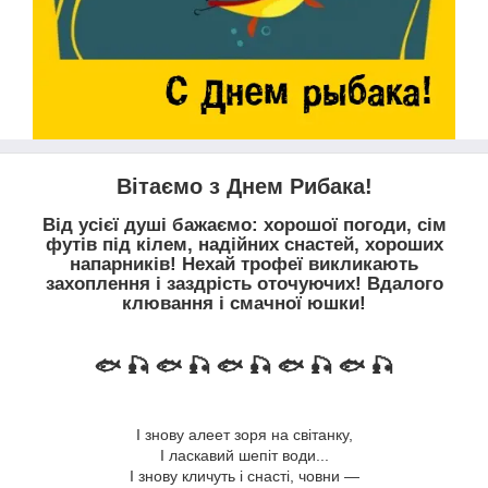
Вітаємо з Днем Рибака!
Від усієї душі бажаємо: хорошої погоди, сім
футів під кілем, надійних снастей, хороших
напарників! Нехай трофеї викликають
захоплення і заздрість оточуючих! Вдалого
клювання і смачної юшки!
🐟 🎣 🐟 🎣 🐟 🎣 🐟 🎣 🐟 🎣
І знову алеет зоря на світанку,
І ласкавий шепіт води...
І знову кличуть і снасті, човни —