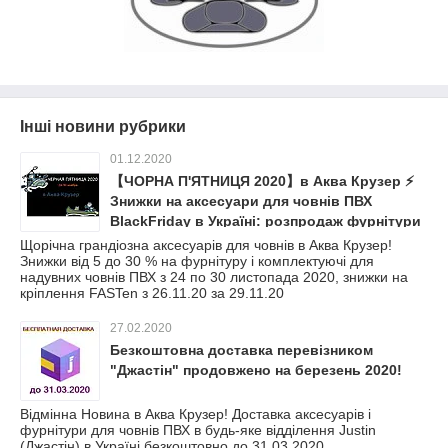
Інші новини рубрики
01.12.2020
【ЧОРНА П'ЯТНИЦЯ 2020】в Аква Крузер ⚡
Знижки на аксесуари для човнів ПВХ
BlackFriday в Україні: розпродаж фурнітури
і комплектуючих для човна
Щорічна грандіозна аксесуарів для човнів в Аква Крузер!
Знижки від 5 до 30 % на фурнітуру і комплектуючі для
надувних човнів ПВХ з 24 по 30 листопада 2020, знижки на
кріплення FASTen з 26.11.20 за 29.11.20
27.02.2020
Безкоштовна доставка перевізником
"Джастін" продовжено на березень 2020!
Відмінна Новина в Аква Крузер! Доставка аксесуарів і
фурнітури для човнів ПВХ в будь-яке відділення Justin
(Джастін) в Україні безкоштовно до 31.03.2020.