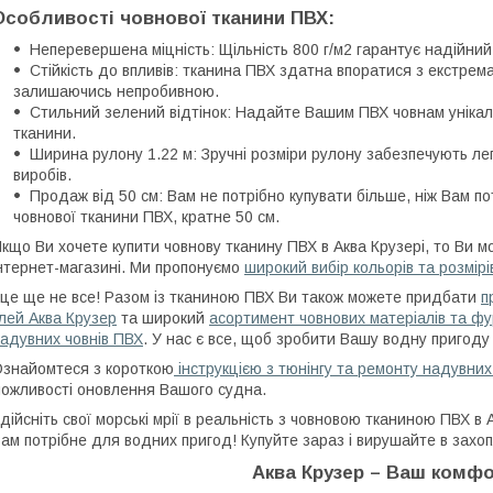
Особливості човнової тканини ПВХ:
Неперевершена міцність: Щільність 800 г/м2 гарантує надійни
Стійкість до впливів: тканина ПВХ здатна впоратися з екстр
залишаючись непробивною.
Стильний зелений відтінок: Надайте Вашим ПВХ човнам уніка
тканини.
Ширина рулону 1.22 м: Зручні розміри рулону забезпечують лег
виробів.
Продаж від 50 см: Вам не потрібно купувати більше, ніж Вам по
човнової тканини ПВХ, кратне 50 см.
кщо Ви хочете купити човнову тканину ПВХ в Аква Крузері, то Ви 
нтернет-магазині.
Ми пропонуємо
широкий вибір кольорів та розмір
 це ще не все!
Разом із тканиною ПВХ Ви також можете придбати
п
лей Аква Крузер
та широкий
асортимент човнових матеріалів та фу
адувних човнів ПВХ
.
У нас є все, щоб зробити Вашу водну пригоду
знайомтеся з короткою
інструкцією з тюнінгу та ремонту надувних
ожливості оновлення Вашого судна.
дійсніть свої морські мрії в реальність з човновою тканиною ПВХ в 
ам потрібне для водних пригод!
Купуйте зараз і вирушайте в захо
Аква Крузер – Ваш комфо