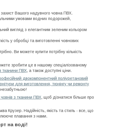
й захист Вашого надувного човна ПВХ.
емальними умовами водних подорожей,
льний вигляд з елегантним зеленим кольором
кість у обробці та виготовленні човнових
трібно.
Ви можете купити потрібну кількість
можете зробити це в нашому спеціалізованому
ів тканини ПВХ
, а також доступні ціни.
рофесійний двокомпонентний поліуретановий
рнітури для виготовлення, тюнінгу чи ремонту
 незабутньою!
 човнів з тканини ПВХ
, щоб дізнатися більше про
Аква Крузер.
Надійність, якість та стиль - все, що
плююче плавання з нами.
рт на воді!