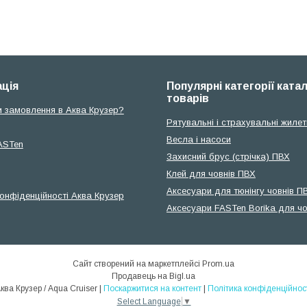
ція
Популярні категорії ката
товарів
и замовлення в Аква Крузер?
Рятувальні і страхувальні жилет
Весла і насоси
ASTen
Захисний брус (стрічка) ПВХ
Клей для човнів ПВХ
Аксесуари для тюнінгу човнів П
конфіденційності Аква Крузер
Аксесуари FASTen Borika для чо
Сайт створений на маркетплейсі
Prom.ua
Продавець на Bigl.ua
Аква Крузер / Aqua Cruiser |
Поскаржитися на контент
|
Політика конфіденційнос
Select Language
▼