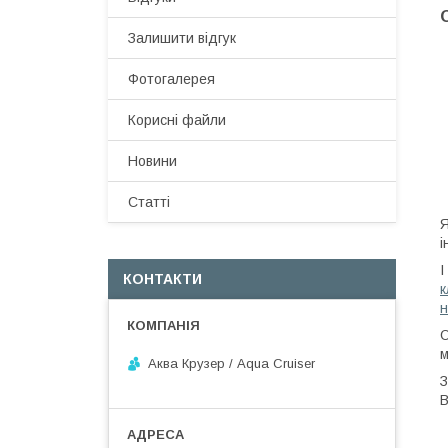
Залишити відгук
Фотогалерея
Корисні файли
Новини
Статті
Я
і
І
КОНТАКТИ
к
н
О
м
Аква Крузер / Aqua Cruiser
З
В