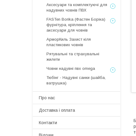
Аксесуари та комплектуючі для
надувних човнів ПВХ
FASTen Borika (Фастен Боріка)
фурнітура, кріплення та
аксесуари для човнів
АрморКиль Захист кіля
пластикових човнів
Рятувальні та страхувальні
жилети
Човни надувні пвх omega
Тюбінг - Надувні санки (шайба,
ватрушка)
Про нас
Доставка і оплата
Б
Контакти
р
т
Відгуки