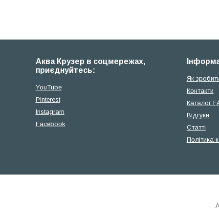
Аква Крузер в соцмережах,
Iнформа
приєднуйтесь:
Як зробит
YouTube
Контакти
Pinterest
Каталог F
Instagram
Відгуки
Facebook
Cтатті
Політика 