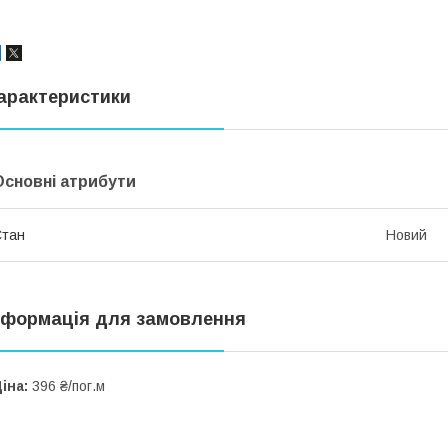
арактеристики
Основні атрибути
Стан
Новий
нформація для замовлення
іна:
396 ₴/пог.м