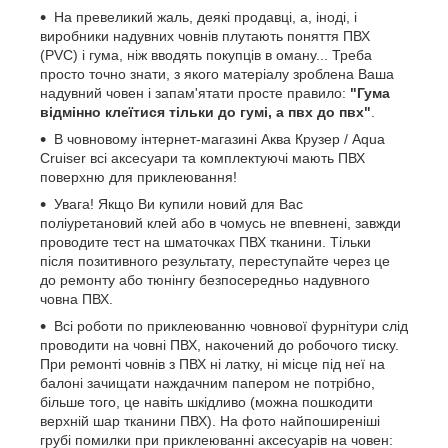
На превеликий жаль, деякі продавці, а, іноді, і
виробники надувних човнів плутають поняття ПВХ
(PVC) і гума, ніж вводять покупців в оману... Треба
просто точно знати, з якого матеріалу зроблена Ваша
надувний човен і запам'ятати просте правило:
"Гума
відмінно клеїтися тільки до гумі, а пвх до пвх"
.
В човновому інтернет-магазині Аква Крузер / Aqua
Cruiser всі аксесуари та комплектуючі мають ПВХ
поверхню для приклеювання!
Увага! Якщо Ви купили новий для Вас
поліуретановий клей або в чомусь не впевнені, завжди
проводите тест на шматочках ПВХ тканини. Тільки
після позитивного результату, переступайте через це
до ремонту або тюнінгу безпосередньо надувного
човна ПВХ.
Всі роботи по приклеюванню човнової фурнітури слід
проводити на човні ПВХ, накочений до робочого тиску.
При ремонті човнів з ПВХ ні латку, ні місце під неї на
балоні зачищати наждачним папером не потрібно,
більше того, це навіть шкідливо (можна пошкодити
верхній шар тканини ПВХ). На фото найпоширеніші
грубі помилки при приклеюванні аксесуарів на човен: