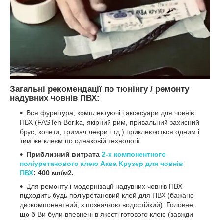
Загальні рекомендації по тюнінгу / ремонту
надувних човнів ПВХ:
Вся фурнітура, комплектуючі і аксесуари для човнів
ПВХ (FASTen Borika, якірний рим, привальний захисний
брус, кочети, тримач леєри і тд.) приклеюються одним і
тим же клеєм по однаковій технології.
Приблизний витрата
2-х компонентного
поліуретанового клею Аква Крузер для човнів
ПВХ
: 400 мл/м2.
Для ремонту і модернізації надувних човнів ПВХ
підходить будь поліуретановий клей для ПВХ (бажано
двокомпонентний, з позначкою водостійкий). Головне,
що б Ви були впевнені в якості готового клею (завжди