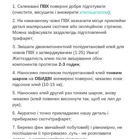
Склеювані
ПВХ
поверхні добре підготувати
(очистити, висушити і знежирити
етилацетатом
);
На накачаному човні ПВХ зазначити місце приклейки
деталі малярським скотчем або ізоляційною стрічкою.
Можна зафіксувати заздалегідь підготовлений
трафарет;
Змішати двокомпонентний поліуретановий клей для
човнів ПВХ з затверджувачем (1:25) Увага!
Життєздатність клею після змішування обох
компонентів протягом
2-3 годин
;
Наносимо пензликом поліуретановий клей
тонким
шаром
на
ОБИДВІ
знежирені поверхні, чекаємо поки
підсохне клей (10-15 хв);
Наносимо клей другий раз тонким шаром, знову
чекаємо (клей повинен висохнути так, щоб не лип до
рук);
Акуратно і точно прикладаємо нашу деталь і
прибираємо скотч/трафарет;
Беремо фен звичайний побутовий) і рівномірно, не
поспішаючи її прогріваємо ,суть - не розплавити