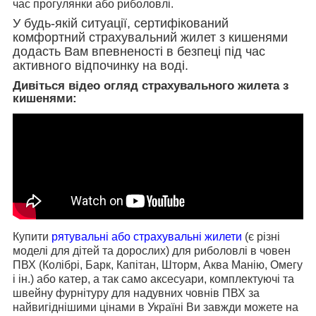
час прогулянки або риболовлі.
У будь-якій ситуації, сертифікований
комфортний страхувальний жилет з кишенями
додасть Вам впевненості в безпеці під час
активного відпочинку на воді.
Дивіться
відео
огляд
страхувального
жилета
з
кишенями
:
Купити
рятувальні або страхувальні жилети
(є різні
моделі для дітей та дорослих) для риболовлі в човен
ПВХ (Колібрі, Барк, Капітан, Шторм, Аква Манію, Омегу
і ін.) або катер, а так само аксесуари, комплектуючі та
швейну фурнітуру для надувних човнів ПВХ за
найвигіднішими цінами в Україні Ви завжди можете на