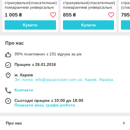
страхувальні(спасателные)
страхувальні(спасателные)
стра
помаранчеві універсальні
помаранчеві універсальні
(спа
для дорослих
для дорослих
пом
1 005
855
795
₴
₴
унів
Купити
Купити
Про нас
99% позитивних з 191 відгука за рік
Працює з 26.01.2016
м. Харків
Эл. почта: info@aquacruiser.com.ua, Харків, Україна
Контакти
Сьогодні працює з 10:00 до 18:00
Показати весь графік роботи
Про нас