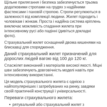
Щільне прилягання і безпека забезпечується трьома
додатковими стропами на грудях з надійними
фастексами і паховій стропою. Стропи регулюються в
залежності від комплекції людини. Жилет підходить і
чоловікам і жінкам. Проста і надійна система кріплень
виключає можливість спадання жилета при
інтенсивному русі або падінні (дивіться докладні
фото).
Страхувальний жилет оснащений двома кишенями на
блискавці для спорядження.
Даний страхувальний жилет призначений для
дорослих людей вагою від 100 до 120 кг.
Спасжілет виконаний з матеріалів високої якості. Міцні
шви забезпечують довговічність моделі навіть при
інтенсивному використанні.
Ця модель страхувального жилета є однією з
найпопулярніших і затребуваних на ринку, завдяки
своїй практичній конструкції і універсальності.
Переваги страхувального жилета:
рятувальний або страхувальний жилет з