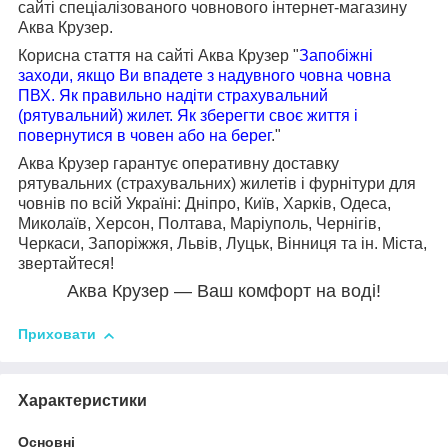
сайті спеціалізованого човнового інтернет-магазину
Аква Крузер.
Корисна стаття на сайті Аква Крузер "
Запобіжні
заходи
,
якщо
Ви
впадете
з
надувного човна
човна
ПВХ
.
Як
правильно
надіти
страхувальний
(
рятувальний
)
жилет
.
Як
зберегти
своє життя
і
повернутися
в
човен
або
на
берег
."
Аква Крузер гарантує оперативну доставку
рятувальних (страхувальних) жилетів і фурнітури для
човнів по всій Україні: Дніпро, Київ, Харків, Одеса,
Миколаїв, Херсон, Полтава, Маріуполь, Чернігів,
Черкаси, Запоріжжя, Львів, Луцьк, Вінниця та ін. Міста,
звертайтеся!
Аква Крузер ― Ваш комфорт на воді!
Приховати
Характеристики
Основні