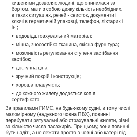
кишенями дозволяє людині, що опинилася за
бортом, мати з собою деяку кількість необхідних,
в таких ситуаціях, речей - свисток, документи і
ключі в герметичній упаковці, телефон, ліхтарик і
ін
;
водовідштовхувальний матеріал;
міцна, зносостійка тканина, якісна фурнітура;
можливість регулювання ступеня застібання
застібок;
доступна ціна;
зручний покрій і конструкція;
хороша плавучість;
до кожного жилету додається копія
сертифіката.
За правилами ГИМС, на будь-якому судні, в тому числі
маломірному (надувного човна ПВХ), повинні
перебувати рятувальні або страхувальні жилети, рівні
за кількістю числа пасажирів. При цьому, вони повинні
бути надіті, а не лежати просто в човні або катері під