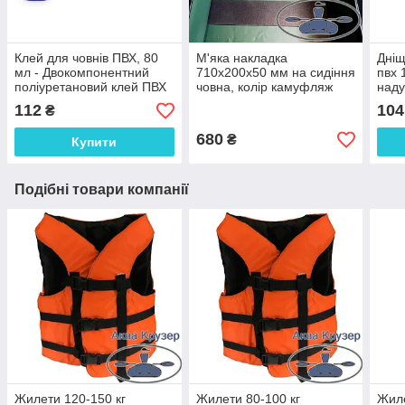
Клей для човнів ПВХ, 80
М'яка накладка
Дніщ
мл - Двокомпонентний
710х200х50 мм на сидіння
пвх 
поліуретановий клей ПВХ
човна, колір камуфляж
наду
Аква Крузер для ремонту
112
104
₴
надувного човна
680
₴
Купити
Подібні товари компанії
Жилети 120-150 кг
Жилети 80-100 кг
Жиле