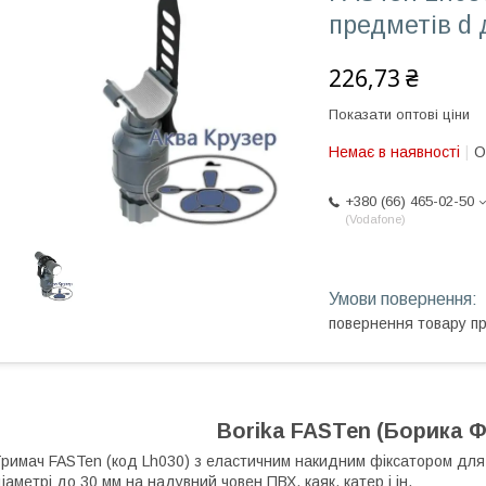
предметів d 
226,73 ₴
Показати оптові ціни
Немає в наявності
О
+380 (66) 465-02-50
Vodafone
повернення товару п
Borika FASTen (Борика Ф
римач FASTen (код Lh030) з еластичним накидним фіксатором для фі
іаметрі до 30 мм на надувний човен ПВХ, каяк, катер і ін.