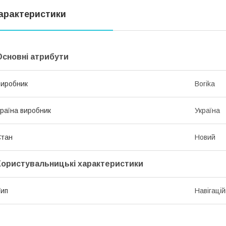
арактеристики
Основні атрибути
иробник
Borika
раїна виробник
Україна
Стан
Новий
Користувальницькі характеристики
ип
Навігацій