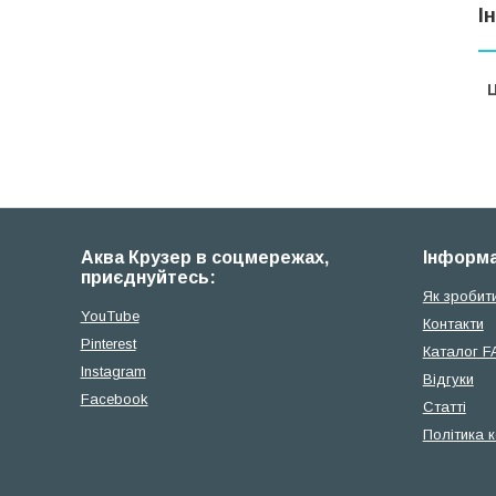
І
Ц
Аква Крузер в соцмережах,
Iнформа
приєднуйтесь:
Як зробит
YouTube
Контакти
Pinterest
Каталог F
Instagram
Відгуки
Facebook
Cтатті
Політика 