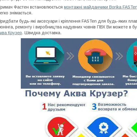
римач Фастен встановлюється
монтажні майданчики Borika FASTen 
егко знімається.
ридбати будь-які аксесуари і кріплення FASTen для будь-яких плав
юнінга, ремонту і виробництва надувних човнів ПВХ Ви можете в б
ква Крузер
. Швидка доставка.