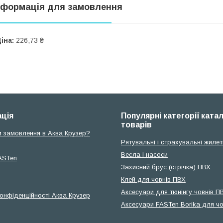
нформація для замовлення
іна:
226,73 ₴
ція
Популярні категорії ката
товарів
и замовлення в Аква Крузер?
Рятувальні і страхувальні жилет
Весла і насоси
ASTen
Захисний брус (стрічка) ПВХ
Клей для човнів ПВХ
Аксесуари для тюнінгу човнів П
конфіденційності Аква Крузер
Аксесуари FASTen Borika для чо