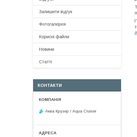
Т
Залишити відгук
л
П
Фотогалерея
т
А
Корисні файли
Новини
Статті
КОНТАКТИ
Аква Крузер / Aqua Cruiser