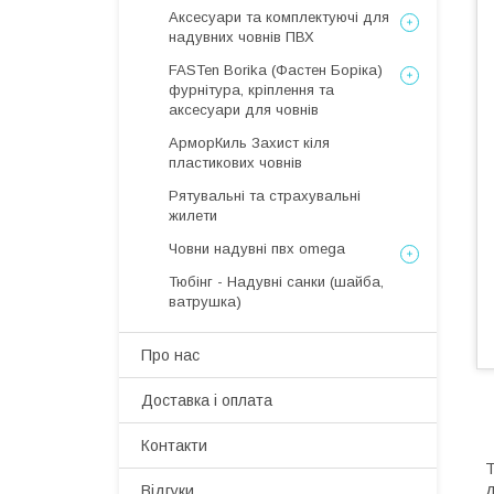
Аксесуари та комплектуючі для
надувних човнів ПВХ
FASTen Borika (Фастен Боріка)
фурнітура, кріплення та
аксесуари для човнів
АрморКиль Захист кіля
пластикових човнів
Рятувальні та страхувальні
жилети
Човни надувні пвх omega
Тюбінг - Надувні санки (шайба,
ватрушка)
Про нас
Доставка і оплата
Контакти
Т
д
Відгуки