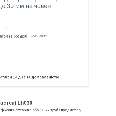
до 30 мм на човен
птом і в роздріб
Код:
Lh030
ротягом 14 днів
за домовленістю
астен) Lh030
ксації ліхтарика або інших труб і предметів у