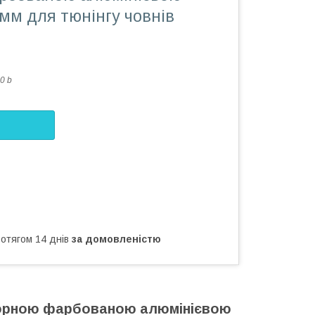
мм для тюнінгу човнів
0 b
ротягом 14 днів
за домовленістю
 чорною фарбованою алюмінієвою