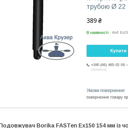
трубою Ø 22 
389 ₴
В наявності
Код:
Ex15
Купити
+380 (66) 465-02-50
Vodafone
повернення товару п
Подовжувач Borika FASTen Ex150 154 мм із