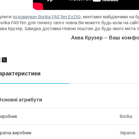
Купити
подовжувач Borika FASTen Ex150
, монтажні майданчики на бу
orika FASTen для тюнінгу свого човна Ви можете будь-коли на сайт
ква Крузер.
Швидка доставка Новою поштою до будь-якого міста Укра
Аква Крузер – Ваш комфо
арактеристики
Основні атрибути
иробник
Borika
раїна виробник
Україна