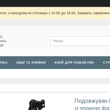
оти: з понеділка по п'ятницю з 10:00 до 18:00. Залишіть замовленн
Х,
уючі
ПВХ
RIKA
АКЦІЇ ТА ЗНИЖКИ
КЛЕЙ ДЛЯ ЧОВНІВ ПВХ
СТР
Подовжувач 
із чорною ф