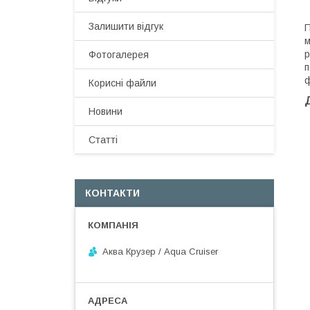
Залишити відгук
П
м
р
Фотогалерея
п
ф
Корисні файли
Новини
Статті
КОНТАКТИ
Аква Крузер / Aqua Cruiser