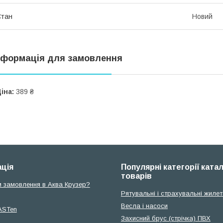
Стан
Новий
нформація для замовлення
іна:
389 ₴
ція
Популярні категорії ката
товарів
и замовлення в Аква Крузер?
Рятувальні і страхувальні жилет
Весла і насоси
ASTen
Захисний брус (стрічка) ПВХ