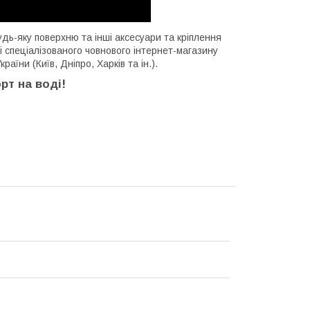
дь-яку поверхню та інші аксесуари та кріплення
і спеціалізованого човнового інтернет-магазину
їни (Київ, Дніпро, Харків та ін.).
рт на воді!