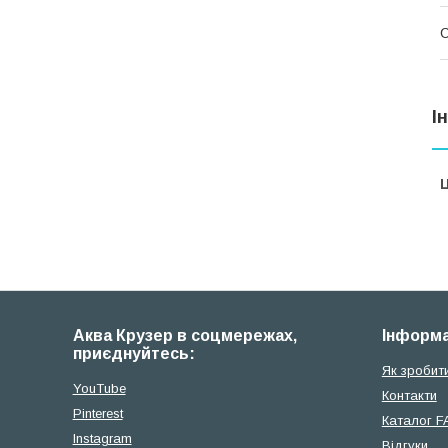
І
Ц
Аква Крузер в соцмережах,
Iнформа
приєднуйтесь:
Як зробит
YouTube
Контакти
Pinterest
Каталог F
Instagram
Відгуки