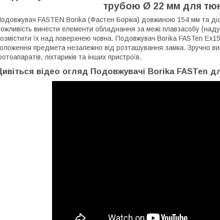
трубою Ø 22 мм для тюн
одовжувач FASTEN Borika (Фастен Боріка) довжиною 154 мм та діа
ожливість винести елементи обладнання за межі плавзасобу (надувн
озмістити їх над поверхнею човна.
Подовжувач Borika FASTen Ex15
оложення предмета незалежно від розташування замка.
Зручно ви
отоапаратів, ліхтариків та інших пристроїв.
Дивіться відео огляд Подовжувачі Borika FASTen дл