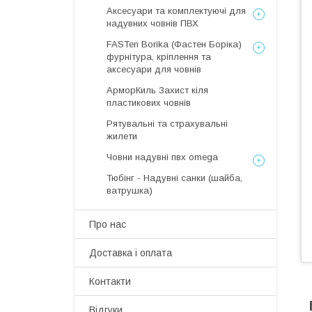
Аксесуари та комплектуючі для
надувних човнів ПВХ
FASTen Borika (Фастен Боріка)
фурнітура, кріплення та
аксесуари для човнів
АрморКиль Захист кіля
пластикових човнів
Рятувальні та страхувальні
жилети
Човни надувні пвх omega
Тюбінг - Надувні санки (шайба,
ватрушка)
Про нас
Доставка і оплата
Контакти
Відгуки