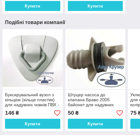
Купити
Купити
Подібні товари компанії
Буксирувальний вузол з
Штуцер насоса до
Уклю
кільцем (кільце пластик)
клапана Браво 2005
для 
для надувних човнів ПВХ -
байонет для надувних
колі
колір сірий
човнів ПВХ Колібрі, Омега
146
50
75
₴
₴
та ін.
Купити
Купити