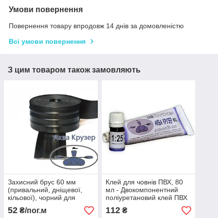
Умови повернення
Повернення товару впродовж 14 днів за домовленістю
Всі умови повернення
З цим товаром також замовляють
Захисний брус 60 мм
Клей для човнів ПВХ, 80
(привальний, дніщевої,
мл - Двокомпонентний
кільової), чорний для
поліуретановий клей ПВХ
захисту надувних човнів
Аква Крузер для ремонту
52
112
₴/пог.м
₴
пвх
надувного човна