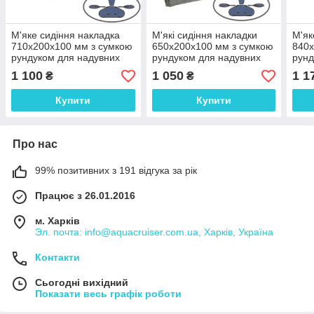
М'яке сидіння накладка
М'які сидіння накладки
М'як
710х200х100 мм з сумкою
650х200х100 мм з сумкою
840х
рундуком для надувних
рундуком для надувних
рунд
човнів ПВХ, колір сірий
човнів ПВХ, колір сірий
човн
1 100
1 050
1 1
₴
₴
Купити
Купити
Про нас
99% позитивних з 191 відгука за рік
Працює з 26.01.2016
м. Харків
Эл. почта: info@aquacruiser.com.ua, Харків, Україна
Контакти
Сьогодні вихідний
Показати весь графік роботи