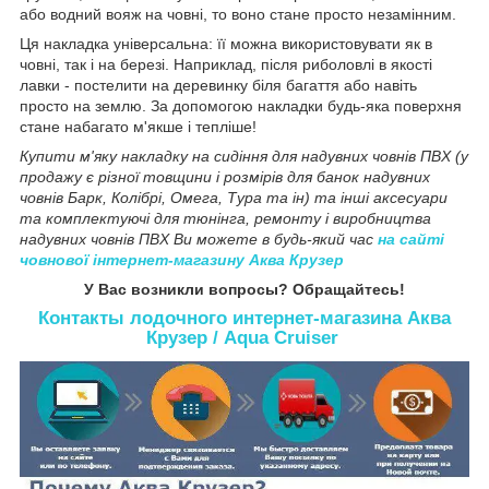
або водний вояж на човні, то воно стане просто незамінним.
Ця накладка універсальна: її можна використовувати як в
човні, так і на березі. Наприклад, після риболовлі в якості
лавки - постелити на деревинку біля багаття або навіть
просто на землю. За допомогою накладки будь-яка поверхня
стане набагато м'якше і тепліше!
Купити м'яку накладку на сидіння для надувних човнів ПВХ (у
продажу є різної товщини і розмірів для банок надувних
човнів Барк, Колібрі, Омега, Тура та ін) та інші аксесуари
та комплектуючі для тюнінга, ремонту і виробництва
надувних човнів ПВХ Ви можете в будь-який час
на сайті
човнової інтернет-магазину Аква Крузер
У Вас возникли вопросы? Обращайтесь!
Контакты лодочного интернет-магазина Аква
Крузер / Aqua Cruiser