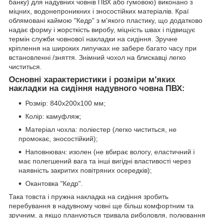
банку) для надувних човнів ПВХ або гумовою) виконано з
міцних, водонепроникних і зносостійких матеріалів. Краї
облямовані каймою "Кедр" з м'якого пластику, що додатково
надає форму і жорсткість виробу, міцність швах і підвищує
термін служби човнової накладки на сидіння. Зручне
кріплення на широких липучках не забере багато часу при
встановленні /зняття. Знімний чохол на блискавці легко
чиститься.
Основні характеристики і розміри м'яких
накладки на сидіння надувного човна ПВХ:
Розмір: 840х200х100 мм;
Колір: камуфляж;
Матеріал чохла: поліестер (легко чиститься, не
промокає, зносостійкий);
Наповнювач: изолен (не вбирає вологу, еластичний і
має полегшений вага та інші вигідні властивості через
наявність закритих повітряних осередків);
Окантовка "Кедр".
Така товста і пружна накладка на сидіння зробить
перебування в надувному човні ще більш комфортним та
зручним, а якщо плануються тривала риболовля, полювання