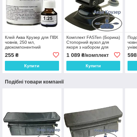
Клей Аква Крузер для ПВХ
Комплект FASTen (Борика)
Под
човнів, 250 мл,
Стопорний вузол для
човн
двокомпонентний
якоря з набором для
унів
поліуретановий для
установки на надувний
255
1 089
598
₴
₴/комплект
ремонту надувного човна
борт пвх (ALp002)
ПВХ в банке
Купити
Купити
Подібні товари компанії