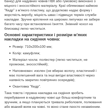
банку) для надувних човнів ПВХ або гумовою) виконано з
міцного і зносостійкого матеріалу. Краї облямовані каймою
"Кедр" з м'якого пластику, що додатково надає форму і
жорсткість виробу, міцність швах і підвищує термін служби
накладки. Зручне кріплення на широких липучках не забере
багато часу при встановленні /зняття. Знімний чохол на
блискавці легко чиститься.
Основні характеристики і розміри м'яких
накладки на сидіння човна:
Розмір: 710х200х100 мм;
Колір: камуфляж;
Матеріал чохла: поліестер (легко чиститься, не
промокає, зносостійкий);
Наповнювач: изолен (не вбирає вологу, еластичний і
має полегшений вага та інші вигідні властивості через
наявність закритих повітряних осередків);
Окантовка "Кедр".
Така товста і пружна накладка на сидіння зробить
перебування в надувному човні ще більш комфортним та
зручним, а якщо плануються тривала риболовля, полювання
або водний вояж на човні, то воно стане просто незамінним.