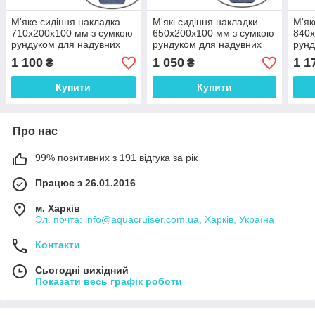
М'яке сидіння накладка
М'які сидіння накладки
М'як
710х200х100 мм з сумкою
650х200х100 мм з сумкою
840х
рундуком для надувних
рундуком для надувних
рунд
човнів ПВХ, колір сірий
човнів ПВХ, колір сірий
човн
1 100
1 050
1 1
₴
₴
Купити
Купити
Про нас
99% позитивних з 191 відгука за рік
Працює з 26.01.2016
м. Харків
Эл. почта: info@aquacruiser.com.ua, Харків, Україна
Контакти
Сьогодні вихідний
Показати весь графік роботи