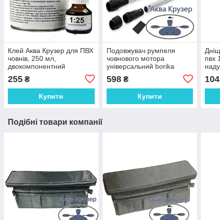
Клей Аква Крузер для ПВХ
Подовжувач румпеля
Дніщ
човнів, 250 мл,
човнового мотора
пвх 
двокомпонентний
універсальний borika
наду
поліуретановий для
255
598
104
₴
₴
ремонту надувного човна
ПВХ в банке
Купити
Купити
Подібні товари компанії