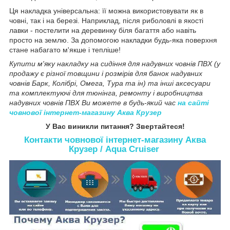
Ця накладка універсальна: її можна використовувати як в
човні, так і на березі. Наприклад, після риболовлі в якості
лавки - постелити на деревинку біля багаття або навіть
просто на землю. За допомогою накладки будь-яка поверхня
стане набагато м'якше і тепліше!
Купити м'яку накладку на сидіння для надувних човнів ПВХ (у
продажу є різної товщини і розмірів для банок надувних
човнів Барк, Колібрі, Омега, Тура та ін) та інші аксесуари
та комплектуючі для тюнінга, ремонту і виробництва
надувних човнів ПВХ Ви можете в будь-який час
на сайті
човнової інтернет-магазину Аква Крузер
У Вас виникли питання? Звертайтеся!
Контакти човнової інтернет-магазину Аква
Крузер / Aqua Cruiser