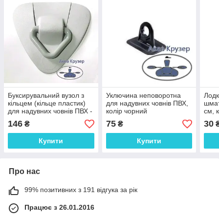
Буксирувальний вузол з
Уключина неповоротна
Лодк
кільцем (кільце пластик)
для надувних човнів ПВХ,
шмат
для надувних човнів ПВХ -
колір чорний
см, 
колір сірий
ремо
146
75
30
₴
₴
ПВХ
Купити
Купити
Про нас
99% позитивних з 191 відгука за рік
Працює з 26.01.2016