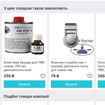
З цим товаром також замовляють
Клей Аква Крузер для ПВХ
Комплект (грибок пвх +
Осно
човнів, 250 мл,
пряжка) кріплення тенту
тент
двокомпонентний
для човни пвх
ПВХ,
поліуретановий для
255
79
306
₴
₴
ремонту надувного човна
ПВХ в банке
Купити
Купити
Подібні товари компанії