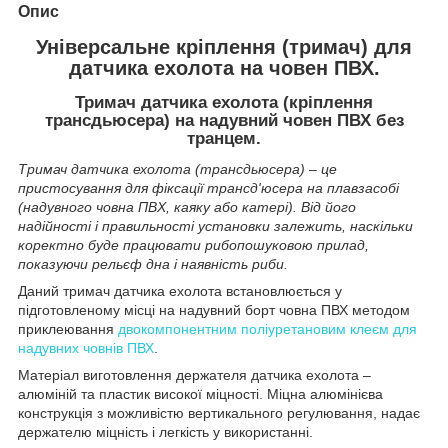
Опис
Універсальне кріплення (тримач) для
датчика ехолота на човен ПВХ.
Тримач датчика ехолота (кріплення
трансдьюсера) на надувний човен ПВХ без
транцем.
Тримач датчика ехолота (трансдьюсера) – це
пристосування для фіксації трансд'юсера на плавзасобі
(надувного човна ПВХ, каяку або катері). Від його
надійності і правильності установки залежить, наскільки
коректно буде працювати рибопошуковою прилад,
показуючи рельєф дна і наявність риби.
Даний тримач датчика ехолота встановлюється у
підготовленому місці на надувний борт човна ПВХ методом
приклеювання
двокомпонентним поліуретановим клеєм для
надувних човнів ПВХ
.
Матеріал виготовлення держателя датчика ехолота –
алюміній та пластик високої міцності. Міцна алюмінієва
конструкція з можливістю вертикального регулювання, надає
держателю міцність і легкість у використанні.