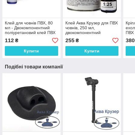
Клей для човнів ПВХ, 80
Клей Аква Крузер для ПВХ
Кріп
мл - Двокомпонентний
човнів, 250 мл,
ехол
поліуретановий клей ПВХ
двокомпонентний
ПВХ 
Аква Крузер для ремонту
поліуретановий для
112
255
380
₴
₴
надувного човна
ремонту надувного човна
ПВХ в банке
Купити
Купити
Подібні товари компанії