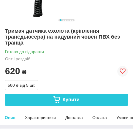
Тримач датчика ехолота (кріплення
трансдьюсера) на надувний човен ПВХ без
транца
Готово до відправки
Опт і роздріб
620
₴
580 ₴
від 5 шт.
Купити
Опис
Характеристики
Доставка
Оплата
Умови п