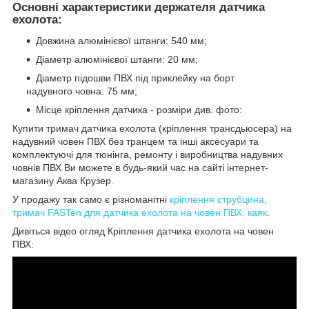
Основні характеристики держателя датчика
ехолота:
Довжина алюмінієвої штанги: 540 мм;
Діаметр алюмінієвої штанги: 20 мм;
Діаметр підошви ПВХ під приклейку на борт
надувного човна: 75 мм;
Місце кріплення датчика - розміри див. фото:
Купити тримач датчика ехолота (кріплення трансдьюсера) на
надувний човен ПВХ без транцем та інші аксесуари та
комплектуючі для тюнінга, ремонту і виробництва надувних
човнів ПВХ Ви можете в будь-який час на сайті інтернет-
магазину Аква Крузер.
У продажу так само є різноманітні
кріплення струбцина,
тримач FASTen для датчика ехолота на човен ПВХ, каяк
.
Дивіться
відео
огляд
Кріплення
датчика
ехолота
на
човен
ПВХ
: