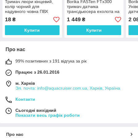
Тримач леєри кінцевий,
Borika FASTen FTx300
Bori
колір чорний для
тримач датчика
Унів
надувного човна ПВХ
трансдьюсера ехолота на
датч
ліктрос belly boat та човна
ехол
18
1 449
2 0
₴
₴
ПВХ
Купити
Купити
Про нас
99% позитивних з 191 відгука за рік
Працює з 26.01.2016
м. Харків
Эл. почта: info@aquacruiser.com.ua, Харків, Україна
Контакти
Сьогодні вихідний
Показати весь графік роботи
Про нас