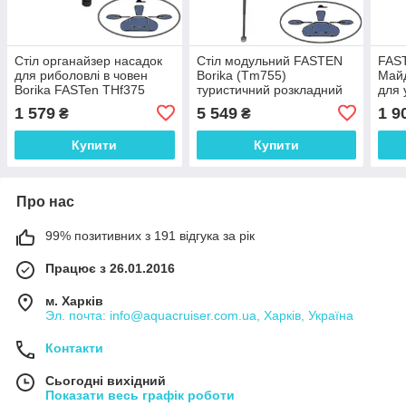
Стіл органайзер насадок
Стіл модульний FASTEN
FAST
для риболовлі в човен
Borika (Tm755)
Май
Borika FASTen THf375
туристичний розкладний
для 
для човна c
теле
1 579
5 549
1 9
₴
₴
телескопічними ніжками
держ
800 мм
ехол
Купити
Купити
Про нас
99% позитивних з 191 відгука за рік
Працює з 26.01.2016
м. Харків
Эл. почта: info@aquacruiser.com.ua, Харків, Україна
Контакти
Сьогодні вихідний
Показати весь графік роботи