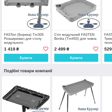
FASTen (Борика) Tm305
Стіл модульний FASTEN
FAST
Розширювач для столу
Borika (Tm450) для човна
Трим
модульного
техн
1 419
2 499
529
₴
₴
Купити
Купити
Подібні товари компанії