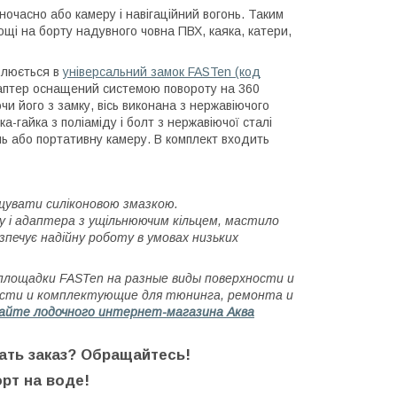
часно або камеру і навігаційний вогонь. Таким
ощі на борту
надувного човна ПВХ, каяка, катери,
влюється в
універсальний замок FASTen (код
птер оснащений системою повороту на 360
и його з замку, вісь виконана з нержавіючого
а-гайка з поліаміду і болт з нержавіючої сталі
онь або портативну камеру. В комплект входить
ащувати силіконовою змазкою.
у і адаптера з ущільнюючим кільцем, мастило
езпечує надійну роботу в умовах низьких
площадки FASTen на разные виды поверхности и
части и комплектующие для тюнинга, ремонта и
сайте лодочного интернет-магазина Аква
ать заказ? Обращайтесь!
рт на воде!