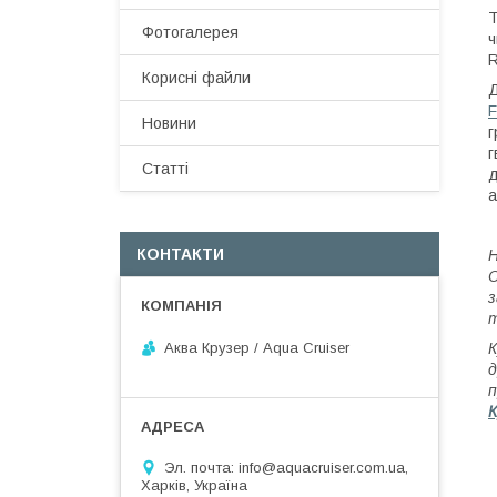
Т
Фотогалерея
ч
R
Корисні файли
Д
F
Новини
г
г
Статті
д
а
КОНТАКТИ
Н
С
з
Аква Крузер / Aqua Cruiser
д
п
К
Эл. почта: info@aquacruiser.com.ua,
Харків, Україна