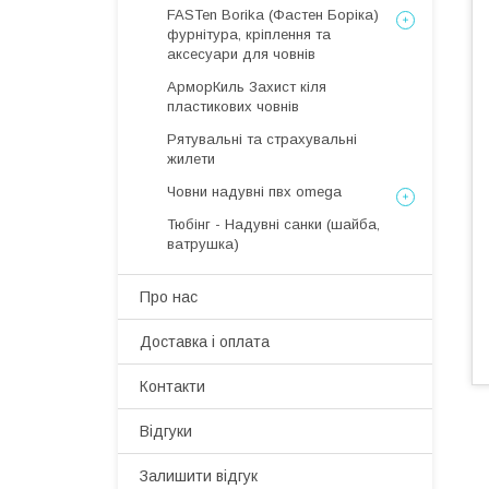
FASTen Borika (Фастен Боріка)
фурнітура, кріплення та
аксесуари для човнів
АрморКиль Захист кіля
пластикових човнів
Рятувальні та страхувальні
жилети
Човни надувні пвх omega
Тюбінг - Надувні санки (шайба,
ватрушка)
Про нас
Доставка і оплата
Контакти
Відгуки
Залишити відгук