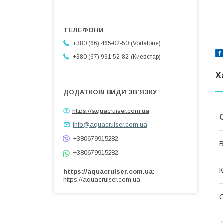
Vodafone
+380 (66) 465-02-50
Киевстар
+380 (67) 991-52-82
Х
https://aquacruiser.com.ua
info@aquacruiser.com.ua
+380679915282
В
+380679915282
К
https://aquacruiser.com.ua
https://aquacruiser.com.ua
Т