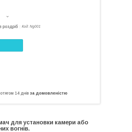
в роздріб
Код:
Ng001
ротягом 14 днів
за домовленістю
мач для установки камери або
их вогнів.