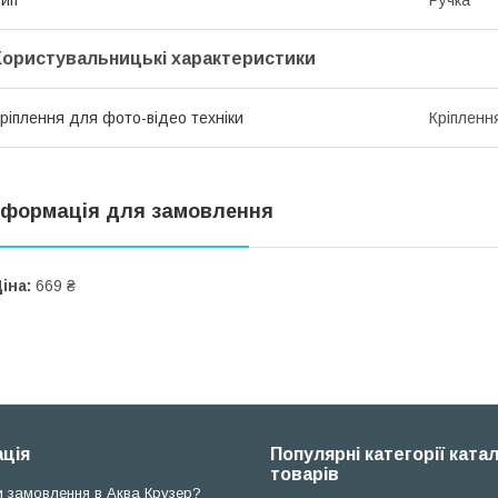
Користувальницькі характеристики
ріплення для фото-відео техніки
Кріпленн
нформація для замовлення
іна:
669 ₴
ція
Популярні категорії ката
товарів
и замовлення в Аква Крузер?