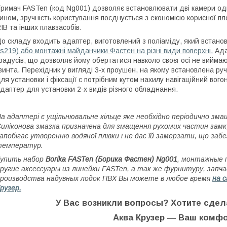
римач FASTen (код Ng001) дозволяє встановлювати дві камери одно
ином, зручність користування поєднується з економією корисної пл
IB та інших плавзасобів.
о складу входить адаптер, виготовлений з поліаміду, який встано
s219) або монтажні майданчики Фастен на різні види поверхні.
Ада
радусів, що дозволяє йому обертатися навколо своєї осі не виймаюч
винта. Перехідник у вигляді 3-х проушен, на якому встановлена ручк
ля установки і фіксації c потрібним кутом нахилу навігаційний вог
даптер для установки 2-х видів різного обладнання.
а адаптері є ущільнювальне кільце яке необхідно періодично зм
иліконова змазка призначена для змащення рухомих частин замк
апобігає утворенню водяної плівки і не дає їй замерзати, що заб
температур.
Купить набор
Borika FASTen (Борика Фастен) Ng001
, монтажные 
ругие аксессуары из линейки FASTen, а так же фурнитуру, зап
роизводства надувных лодок ПВХ Вы можете в любое время
на 
рузер.
У Вас возникли вопросы? Хотите сдел
Аква Крузер ― Ваш комфо