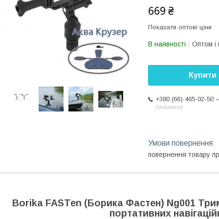
669 ₴
Показати оптові ціни
В наявності
Оптом і 
Купити
+380 (66) 465-02-50
Vodafone
повернення товару п
Borika FASTen (Борика Фастен) Ng001 Три
портативних навігаційн