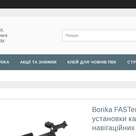
Х,
уючі
ПВХ
RIKA
АКЦІЇ ТА ЗНИЖКИ
КЛЕЙ ДЛЯ ЧОВНІВ ПВХ
СТР
Borika FAST
установки к
навігаційних