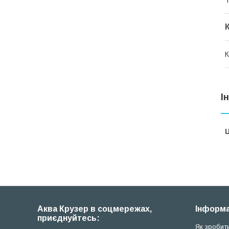
К
І
Ц
Аква Крузер в соцмережах,
Iнформа
приєднуйтесь:
Як зробит