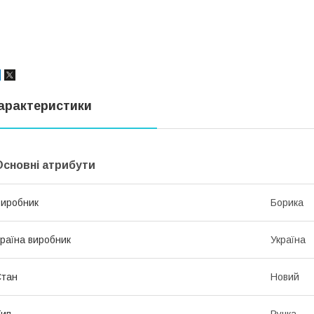
арактеристики
Основні атрибути
иробник
Борика
раїна виробник
Україна
Стан
Новий
ип
Ручка