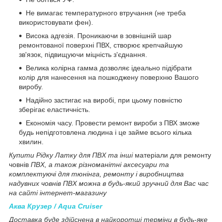
Не вимагає температурного втручання (не треба
використовувати фен).
Висока адгезія. Проникаючи в зовнішній шар
ремонтованої поверхні ПВХ, створює крепчайшую
зв'язок, підвищуючи міцність з'єднання.
Велика колірна гамма дозволяє ідеально підібрати
колір для нанесення на пошкоджену поверхню Вашого
виробу.
Надійно застигає на виробі, при цьому повністю
зберігає еластичність.
Економія часу. Провести ремонт вироби з ПВХ зможе
будь непідготовлена людина і це займе всього кілька
хвилин.
Купити Рідку Латку для ПВХ та інші
матеріали для ремонту
човнів
ПВХ, а також різноманітні аксесуари та
комплектуючі для тюнінга, ремонту і виробництва
надувних човнів ПВХ можна в будь-який зручний для Вас час
на сайті інтернет-магазину
Аква Крузер / Aqua Cruiser
Доставка буде здійснена в найкоротші терміни в будь-яке