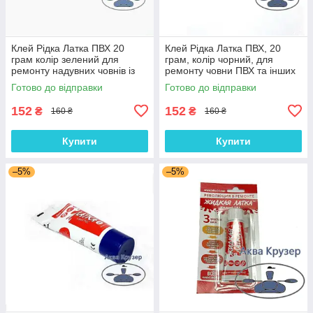
Клей Рідка Латка ПВХ 20
Клей Рідка Латка ПВХ, 20
грам колір зелений для
грам, колір чорний, для
ремонту надувних човнів із
ремонту човни ПВХ та інших
ПВХ тканини - супер латка
виробів з ПВХ тканини
Готово до відправки
Готово до відправки
ПВХ 24
152
152
₴
₴
160 ₴
160 ₴
Купити
Купити
–5%
–5%