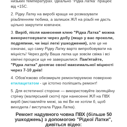
низьких температурах. Ідеально "Рідка Латка" працює
від +15C.
Рідку Латку на виробі краще не розмазувати
різьбленням тюбика, а залишок ЖЛ на різьбі не дасть
щільно закрутити ковпачок.
Виріб, після нанесення клею "Рідка Латка" можна
використовувати через добу (якщо у вас проколи,
подряпини, чи інші легкі ушкодження),
але це не
означає, що саму Рідку Латку варто випробовувати на
міцність! Через добу Ваша латка ще зовсім свіжа і всі
хімічні процеси ще не завершилися.
Пам'ятайте,
"Рідка латка" досягає своєї максимальної міцності
через 7-10 днів!
Обов'язково обезжирьте ремонтируемою поверхню
етилацетатом
- це істотно поліпшить ремонт!
Для естетичної сторони — використовуйте ізоляційну
стрічку (малярський скотч) при нанесенні ЖЛ на ПВХ
виріб (виставляйте межі, за які Ви не хотіли б, щоб
виходила / виступала Рідка Латка).
Ремонт надувного човна ПВХ (більше 50
ушкоджень) з допомогою "Рідкої Латки",
дивіться відео: