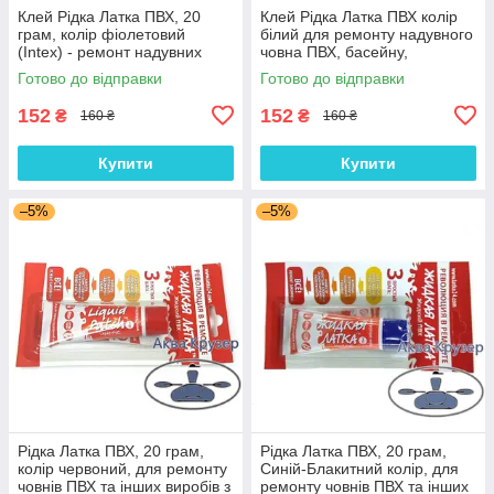
Клей Рідка Латка ПВХ, 20
Клей Рідка Латка ПВХ колір
грам, колір фіолетовий
білий для ремонту надувного
(Intex) - ремонт надувних
човна ПВХ, басейну,
матраців Intex
надувного матраца ПВХ,
Готово до відправки
Готово до відправки
фітболу
152
152
₴
₴
160 ₴
160 ₴
Купити
Купити
–5%
–5%
Рідка Латка ПВХ, 20 грам,
Рідка Латка ПВХ, 20 грам,
колір червоний, для ремонту
Синій-Блакитний колір, для
човнів ПВХ та інших виробів з
ремонту човнів ПВХ та інших