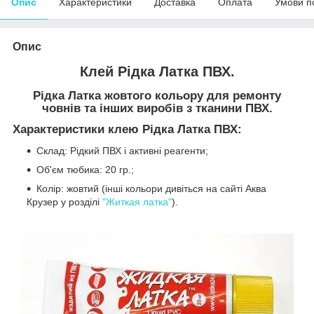
Опис
Характеристики
Доставка
Оплата
Умови п
Опис
Клей Рідка Латка ПВХ.
Рідка Латка жовтого кольору для ремонту
човнів та інших виробів з тканини ПВХ.
Характеристики клею Рідка Латка ПВХ:
Склад:
Рідкий ПВХ і активні реагенти;
Об'єм тюбика: 20 гр.;
Колір: жовтий (інші кольори дивіться на сайті Аква
Крузер у розділі
"Житкая латка"
).