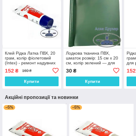
Клей Рідка Латка ПВХ, 20
Лодкова тканина ПВХ,
Рідк
грам, колір фіолетовий
шматок розмір: 15 см х 20
грам
(Intex) - ремонт надувних
см, колір зелений — для
для 
матраців Intex
ремонту надувних човнів
човн
152
30
152
₴
₴
160 ₴
ПВХ
Колі
Купити
Купити
Акційні пропозиції та новинки
–5%
–5%