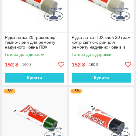
Рідка латка 20 грам колір
Рідка латка ПВХ клей 20 грам
темно-сірий для ремонту
колір світло-сірий для
надувного човна ПВХ,
ремонту надувних човнів із
басейну ПВХ, надувного
ПВХ тканини Колібрі, Барк
Готово до відправки
Готово до відправки
матраца
152
152
₴
₴
160 ₴
160 ₴
Купити
Купити
–5%
–5%