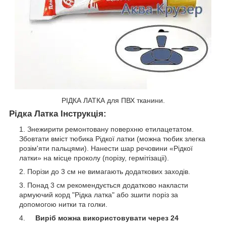
РІДКА ЛАТКА для ПВХ тканини.
Рідка Латка Інструкція:
Знежирити ремонтовану поверхню етилацетатом.
Збовтати вміст тюбика Рідкої латки (можна тюбик злегка
розім'яти пальцями). Нанести шар речовини «Рідкої
латки» на місце проколу (порізу, гермітізаціі).
Порізи до 3 см не вимагають додаткових заходів.
Понад 3 см рекомендується додатково накласти
армуючий корд "Рідка латка" або зшити поріз за
допомогою нитки та голки.
Виріб можна використовувати через 24