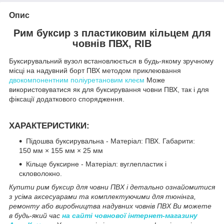
Опис
Рим буксир з пластиковим кільцем для
човнів ПВХ, RIB
Буксирувальний вузол встановлюється в будь-якому зручному
місці на надувний борт ПВХ методом приклеювання
двокомпонентним поліуретановим клеєм
Може
використовуватися як для буксирування човни ПВХ, так і для
фіксації додаткового спорядження.
ХАРАКТЕРИСТИКИ:
Підошва буксирувальна - Матеріал: ПВХ. Габарити:
150 мм × 155 мм × 25 мм
Кільце буксирне - Матеріал: вуглепластик і
скловолокно.
Купити рим буксир для човни ПВХ і детально ознайомитися
з усіма аксесуарами та комплектуючими для тюнінга,
ремонту або виробництва надувних човнів ПВХ Ви можете
в будь-який час
на сайті човнової інтернет-магазину