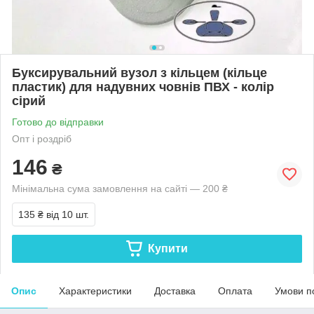
Буксирувальний вузол з кільцем (кільце
пластик) для надувних човнів ПВХ - колір
сірий
Готово до відправки
Опт і роздріб
146
₴
Мінімальна сума замовлення на сайті — 200 ₴
135 ₴
від 10 шт.
Купити
Опис
Характеристики
Доставка
Оплата
Умови п