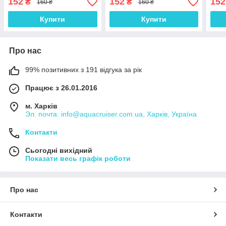
152
152
152
₴
₴
160 ₴
160 ₴
Колібрі, Барк
латка ПВХ 24
ткан
Купити
Купити
Про нас
99% позитивних з 191 відгука за рік
Працює з 26.01.2016
м. Харків
Эл. почта: info@aquacruiser.com.ua, Харків, Україна
Контакти
Сьогодні вихідний
Показати весь графік роботи
Про нас
Контакти