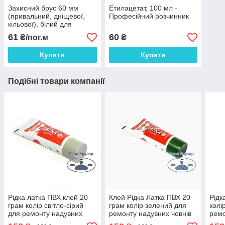
Захисний брус 60 мм
Етилацетат, 100 мл -
(привальний, дніщевої,
Професійний розчинник
кільової), білий для
захисту надувних човнів
61
60
₴/пог.м
₴
пвх
Купити
Купити
Подібні товари компанії
Рідка латка ПВХ клей 20
Клей Рідка Латка ПВХ 20
Рідк
грам колір світло-сірий
грам колір зелений для
колі
для ремонту надувних
ремонту надувних човнів
ремо
човнів із ПВХ тканини
із ПВХ тканини - супер
інши