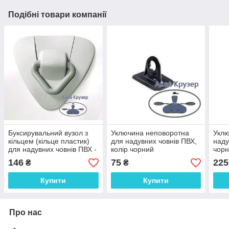
Подібні товари компанії
Буксирувальний вузол з
Уключина неповоротна
Уклю
кільцем (кільце пластик)
для надувних човнів ПВХ,
наду
для надувних човнів ПВХ -
колір чорний
чорн
колір сірий
для 
146
75
225
₴
₴
Купити
Купити
Про нас