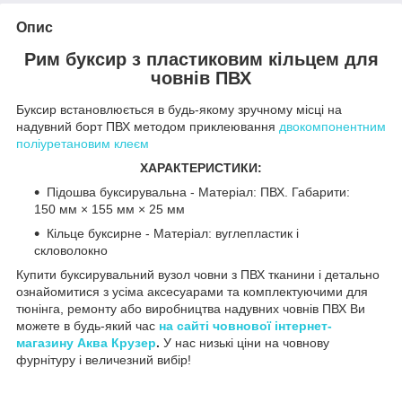
Опис
Рим буксир з пластиковим кільцем для
човнів ПВХ
Буксир встановлюється в будь-якому зручному місці на
надувний борт ПВХ методом приклеювання
двокомпонентним
поліуретановим клеєм
ХАРАКТЕРИСТИКИ:
Підошва буксирувальна - Матеріал: ПВХ. Габарити:
150 мм × 155 мм × 25 мм
Кільце буксирне - Матеріал: вуглепластик і
скловолокно
Купити буксирувальний вузол човни з ПВХ тканини і детально
ознайомитися з усіма аксесуарами та комплектуючими для
тюнінга, ремонту або виробництва надувних човнів ПВХ Ви
можете в будь-який час
на сайті човнової інтернет-
магазину Аква Крузер
.
У нас низькі ціни на човнову
фурнітуру і величезний вибір!