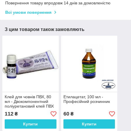
Повернення товару впродовж 14 днів за домовленістю
Всі умови повернення
З цим товаром також замовляють
Клей для човнів ПВХ, 80
Етилацетат, 100 мл -
мл - Двокомпонентний
Професійний розчинник
поліуретановий клей ПВХ
Аква Крузер для ремонту
112
60
₴
₴
надувного човна
Купити
Купити