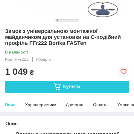
Замок з універсальною монтажної
майданчиком для установки на С-подібний
профіль FFr222 Borika FASTen
В наявності
Код: FFr222
Роздріб
1 049
₴
Купити
Опис
Характеристики
Доставка
Оплата
Умови п
Опис