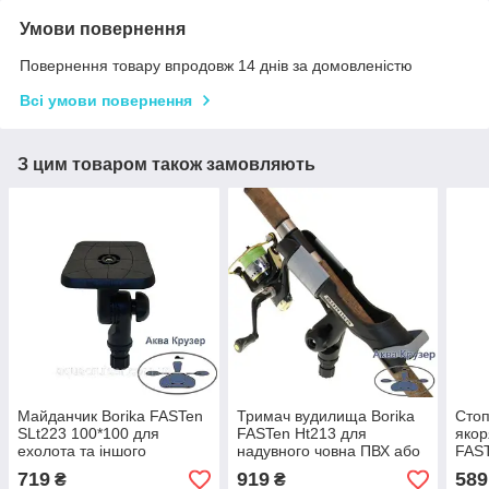
Умови повернення
Повернення товару впродовж 14 днів за домовленістю
Всі умови повернення
З цим товаром також замовляють
Майданчик Borika FASTen
Тримач вудилища Borika
Стоп
SLt223 100*100 для
FASTen Ht213 для
якор
ехолота та іншого
надувного човна ПВХ або
FAST
обладнання з поворотно-
катера, колір чорний
719
919
589
₴
₴
похилим механізмом,