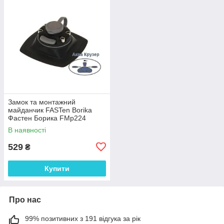
Замок та монтажний
майданчик FASTen Borika
Фастен Борика FMp224
110х110 мм для надувного
В наявності
човна ПВХ
529
₴
Купити
Про нас
99% позитивних з 191 відгука за рік