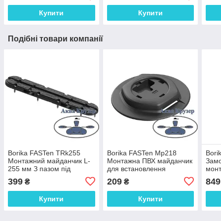
ц.чорний (SLt223)
Купити
Купити
Подібні товари компанії
Borika FASTen TRk255
Borika FASTen Mp218
Bori
Монтажний майданчик L-
Монтажна ПВХ майданчик
Замо
255 мм З пазом під
для встановлення
мон
встановлення замків з Т-
компактного замку Fs218
для 
399
209
849
₴
₴
болтом для човнів
на човен ПВХ
наду
Купити
Купити