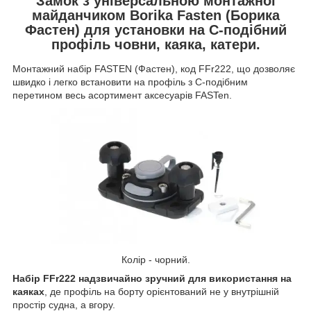
Замок з універсальною монтажної
майданчиком Borika Fasten (Борика
Фастен) для установки
на С-подібний
профіль човни, каяка, катери.
Монтажний набір FASTEN (Фастен), код FFr222, що дозволяє
швидко і легко встановити на профіль з С-подібним
перетином весь асортимент аксесуарів FASTen.
Колір - чорний.
Набір FFr222 надзвичайно зручний для використання на
каяках
, де профіль на борту орієнтований не у внутрішній
простір судна, а вгору.