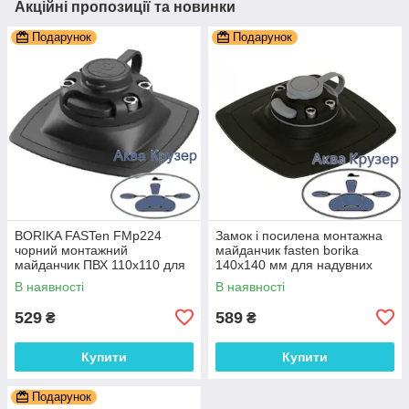
Акційні пропозиції та новинки
Подарунок
Подарунок
BORIKA FASTen FMp224
Замок і посилена монтажна
чорний монтажний
майданчик fasten borika
майданчик ПВХ 110х110 для
140х140 мм для надувних
кріплення аксесуарів на
човнів пвх (FMp225)
В наявності
В наявності
човен ПВХ
529
589
₴
₴
Купити
Купити
Подарунок