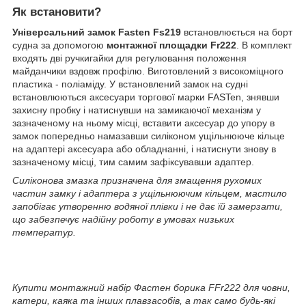
Як встановити?
Універсальний замок Fasten Fs219
встановлюється на борт
судна за допомогою
монтажної площадки Fr222
. В комплект
входять дві ручкигайки для регулювання положення
майданчики вздовж профілю. Виготовлений з високоміцного
пластика - поліаміду. У встановлений замок на судні
встановлюються аксесуари торгової марки FASTen, знявши
захисну пробку і натиснувши на замикаючої механізм у
зазначеному на ньому місці, вставити аксесуар до упору в
замок попередньо намазавши силіконом ущільнююче кільце
на адаптері аксесуара або обладнанні, і натиснути знову в
зазначеному місці, тим самим зафіксувавши адаптер.
Силіконова змазка призначена для змащення рухомих
частин замку і адаптера з ущільнюючим кільцем, мастило
запобігає утворенню водяної плівки і не дає їй замерзати,
що забезпечує надійну роботу в умовах низьких
температур.
Купити монтажний набір Фастен борика FFr222 для човни,
катери, каяка та інших плавзасобів, а так само будь-які