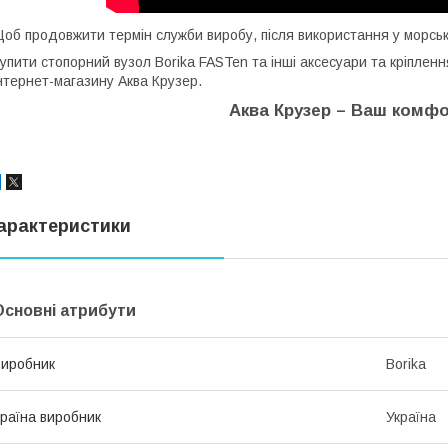
об продовжити термін служби виробу, після використання у морські
упити стопорний вузол Borika FASTen та інші аксесуари та кріпленн
нтернет-магазину Аква Крузер.
Аква Крузер – Ваш комфо
арактеристики
Основні атрибути
иробник
Borika
раїна виробник
Україна