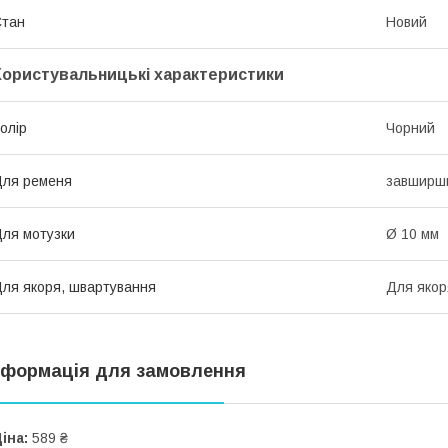
Стан
Новий
Користувальницькі характеристики
олір
Чорний
ля ременя
завширшк
ля мотузки
Ø 10 мм
ля якоря, швартування
Для якор
нформація для замовлення
іна:
589 ₴