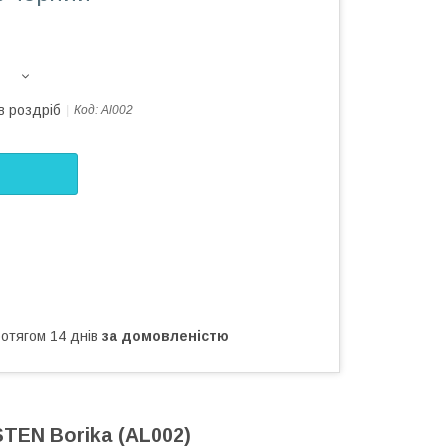
в роздріб
Код:
Al002
ротягом 14 днів
за домовленістю
TEN Borika (AL002)