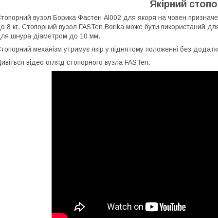
Якірний стопо
топорний вузол Борика Фастен Al002 для якоря на човен призначе
о 8 кг.
Стопорний вузол FASTen Borika може бути використаний дл
ля шнура діаметром до 10 мм.
топорний механізм утримує якір у піднятому положенні без додатк
ивіться відео огляд стопорного вузла FASTen: