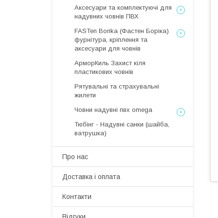
Аксесуари та комплектуючі для
надувних човнів ПВХ
FASTen Borika (Фастен Боріка)
фурнітура, кріплення та
аксесуари для човнів
АрморКиль Захист кіля
пластикових човнів
Рятувальні та страхувальні
жилети
Човни надувні пвх omega
Тюбінг - Надувні санки (шайба,
ватрушка)
Про нас
Доставка і оплата
Контакти
Відгуки