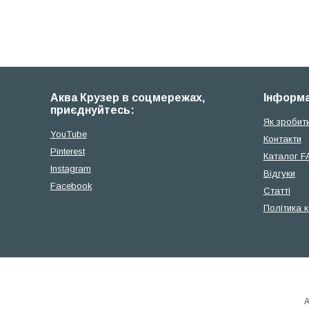
Аква Крузер в соцмережах,
Iнформа
приєднуйтесь:
Як зробит
YouTube
Контакти
Pinterest
Каталог F
Instagram
Відгуки
Facebook
Cтатті
Політика 