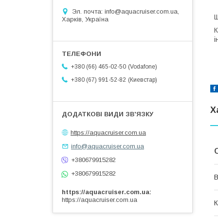
Эл. почта: info@aquacruiser.com.ua,
Щ
Харків, Україна
К
і
Vodafone
+380 (66) 465-02-50
Киевстар
+380 (67) 991-52-82
Х
https://aquacruiser.com.ua
info@aquacruiser.com.ua
+380679915282
+380679915282
В
https://aquacruiser.com.ua
https://aquacruiser.com.ua
К