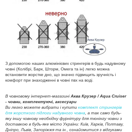
З допомогою наших алюмінієвих стрингерів в будь надувному
човні (Колібрі, Барк, Шторм, Омега та ін) легко можна
встановити жорстке дно, що значно підвищить зручність і
комфорт при знаходженні в човні пвх на воді.
В човновому інтернет-магазині
Аква Крузер / Aqua Cruiser
- човни, комплектуючі, аксесуари
Ви легко можете вибрати і купити
комплект стрингерів
для жорсткого підлоги надувного човна
, а так само будь-
яку іншу човнову необхідну фурнітуру для тюнінгу човни з
доставкою в будь-яке місто України: Київ, Харків, Полтаву,
Дніпро, Львів, Запоріжжя та ін., ознайомитися з відгуками