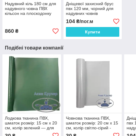
Надувний кіль 180 см для
Дніщевої захисний брус
надувного човна ПВХ
пвх 120 мм, чорний для
кільсон на плоскодонку
надувних човнів
104
₴/пог.м
860
₴
Купити
Подібні товари компанії
Лодкова тканина ПВХ,
Човнова тканина ПВХ,
Дніщ
шматок розмір: 15 см х 20
шматок розмір: 20 см х 15
пвх 
см, колір зелений — для
см, колір світло-сірий -
наду
ремонту надувних човнів
для ремонту надувних
30
30
104
₴
₴