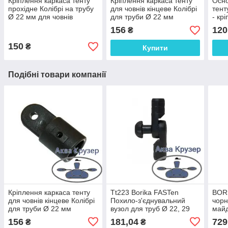
Кріплення каркаса тенту
Кріплення каркаса тенту
Осно
прохідне Колібрі на трубу
для човнів кінцеве Колібрі
тент
Ø 22 мм для човнів
для труби Ø 22 мм
- кр
жорс
156
120
₴
кате
150
₴
Купити
Подібні товари компанії
Кріплення каркаса тенту
Tt223 Borika FASTen
BOR
для човнів кінцеве Колібрі
Похило-з'єднувальний
чор
для труби Ø 22 мм
вузол для труб Ø 22, 29
майд
мм.
вста
156
181,04
729
₴
₴
на т