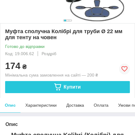
Муфта сполучна Колібрі для труби Ø 22 мм
для тенту на човен
Готово до відправки
Код: 19.006.62
Роздріб
174
₴
Мінімальна сума замовлення на сайті — 200 ₴
Купити
Опис
Характеристики
Доставка
Оплата
Умови п
Опис
Муфта
сполучна Kolibri (Колібрі) для