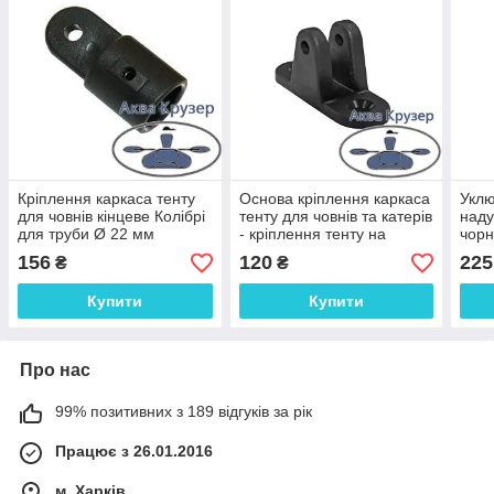
Кріплення каркаса тенту
Основа кріплення каркаса
Уклю
для човнів кінцеве Колібрі
тенту для човнів та катерів
наду
для труби Ø 22 мм
- кріплення тенту на
чорн
жорсткий борт човна або
для 
156
120
225
₴
₴
катера
Купити
Купити
Про нас
99% позитивних з 189 відгуків за рік
Працює з 26.01.2016
м. Харків