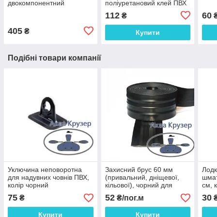
двокомпонентний
поліуретановий клей ПВХ
поліуретановий з
Аква Крузер для ремонту
112
60
₴
затверджувачем
надувного човна
405
₴
Купити
Подібні товари компанії
Уключина неповоротна
Захисний брус 60 мм
Лодк
для надувних човнів ПВХ,
(привальний, дніщевої,
шмат
колір чорний
кільової), чорний для
см, 
захисту надувних човнів
ремо
75
52
30
₴
₴/пог.м
пвх
ПВХ
Купити
Купити