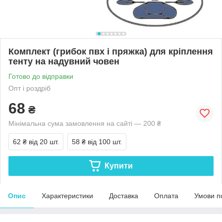
Комплект (грибок пвх і пряжка) для кріплення
тенту на надувний човен
Готово до відправки
Опт і роздріб
68
₴
Мінімальна сума замовлення на сайті — 200 ₴
62 ₴
від 20 шт.
58 ₴
від 100 шт.
Купити
Опис
Характеристики
Доставка
Оплата
Умови п