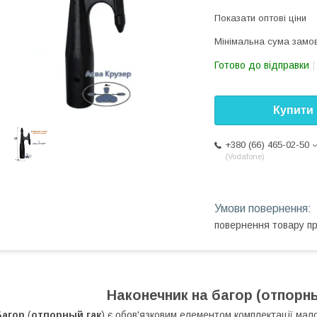
Показати оптові ціни
Мінімальна сума замов
Готово до відправки
Купити
+380 (66) 465-02-50
Vodafone
повернення товару п
Наконечник на багор (отпорны
Багор
(
отпорный гак
) є обов'язковим елементом комплектації мал