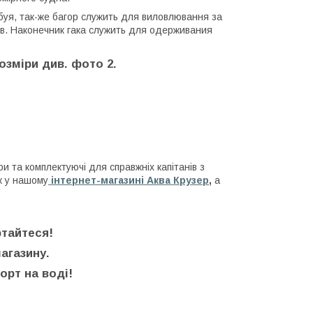
буя, так-же багор служить для виловлювання за
ців. Наконечник гака служить для одерживания
озміри див. фото 2.
и та комплектуючі для справжніх капітанів з
к у нашому
інтернет-магазині Аква Крузер
,
а
тайтеся!
агазину.
рт на воді!