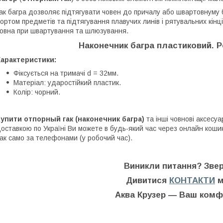
ак багра дозволяє підтягувати човен до причалу або швартовнуму 
ортом предметів та підтягування плавучих линів і рятувальних кін
овна при швартування та шлюзування.
Наконечник багра пластиковий. Р
Характеристики:
Фіксується на тримачі d = 32мм.
Матеріал: ударостійкий пластик.
Колір: чорний.
Купити
отпорный гак (наконечник багра)
та інші човнові
аксесуар
оставкою по Україні Ви можете в будь-який час через онлайн коши
ак само за телефонами (у робочий час).
Виникли питання? Звер
Дивитися
КОНТАКТИ
м
Аква Крузер
― Ваш комфо