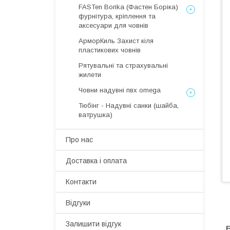
FASTen Borika (Фастен Боріка)
фурнітура, кріплення та
аксесуари для човнів
АрморКиль Захист кіля
пластикових човнів
Рятувальні та страхувальні
жилети
Човни надувні пвх omega
Тюбінг - Надувні санки (шайба,
ватрушка)
Про нас
Доставка і оплата
Контакти
Відгуки
Залишити відгук