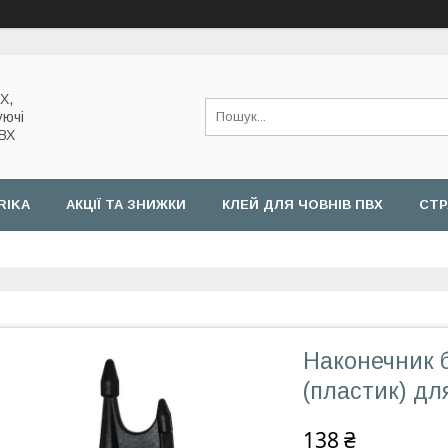
Х,
уючі
ПВХ
RIKA
АКЦІЇ ТА ЗНИЖКИ
КЛЕЙ ДЛЯ ЧОВНІВ ПВХ
СТР
Наконечник б
(пластик) дл
138 ₴