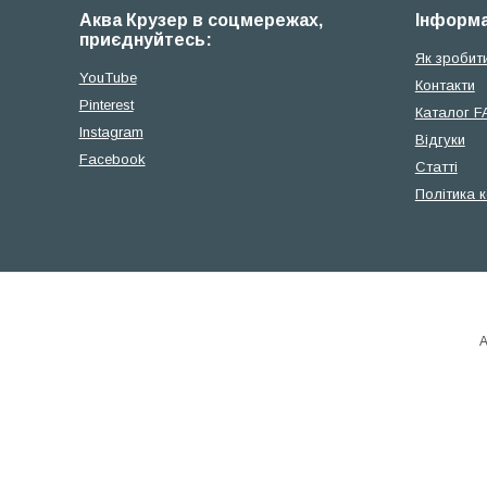
Аква Крузер в соцмережах,
Iнформа
приєднуйтесь:
Як зробит
YouTube
Контакти
Pinterest
Каталог F
Instagram
Відгуки
Facebook
Cтатті
Політика 