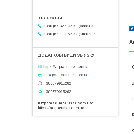
Vodafone
+380 (66) 465-02-50
Киевстар
+380 (67) 991-52-82
Х
https://aquacruiser.com.ua
info@aquacruiser.com.ua
В
+380679915282
+380679915282
К
https://aquacruiser.com.ua
https://aquacruiser.com.ua
К