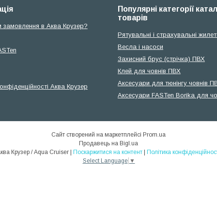
ція
Популярні категорії ката
товарів
и замовлення в Аква Крузер?
Рятувальні і страхувальні жилет
Весла і насоси
ASTen
Захисний брус (стрічка) ПВХ
Клей для човнів ПВХ
Аксесуари для тюнінгу човнів П
конфіденційності Аква Крузер
Аксесуари FASTen Borika для чо
Сайт створений на маркетплейсі
Prom.ua
Продавець на Bigl.ua
Аква Крузер / Aqua Cruiser |
Поскаржитися на контент
|
Політика конфіденційнос
Select Language
▼