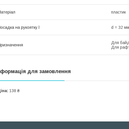
атеріал
пластик
осадка на рукоятку l
d = 32 м
Для байд
ризначення
Для раф
нформація для замовлення
іна:
138 ₴