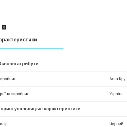
арактеристики
Основні атрибути
иробник
Аква Кру
раїна виробник
Україна
Користувальницькі характеристики
олір
Чорний