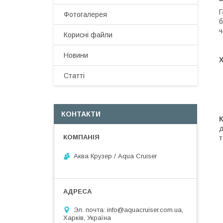
Г
Фотогалерея
б
ч
Корисні файли
Новини
Статті
КОНТАКТИ
д
т
Аква Крузер / Aqua Cruiser
Эл. почта: info@aquacruiser.com.ua,
Харків, Україна