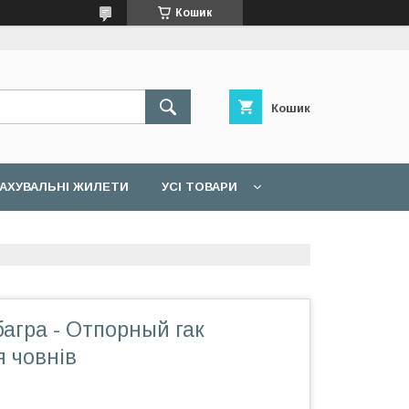
Кошик
Кошик
АХУВАЛЬНІ ЖИЛЕТИ
УСІ ТОВАРИ
агра - Отпорный гак
я човнів