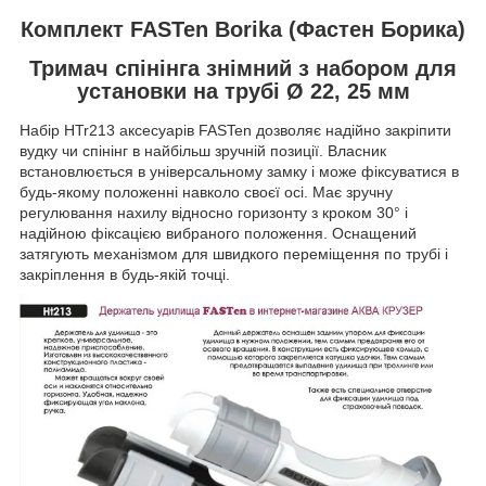
Комплект FASTen Borika (Фастен Борика)
Тримач спінінга знімний з набором для
установки на трубі Ø 22, 25 мм
Набір HTr213 аксесуарів FASTen дозволяє надійно закріпити
вудку чи спінінг в найбільш зручній позиції. Власник
встановлюється в універсальному замку і може фіксуватися в
будь-якому положенні навколо своєї осі. Має зручну
регулювання нахилу відносно горизонту з кроком 30° і
надійною фіксацією вибраного положення. Оснащений
затягують механізмом для швидкого переміщення по трубі і
закріплення в будь-якій точці.