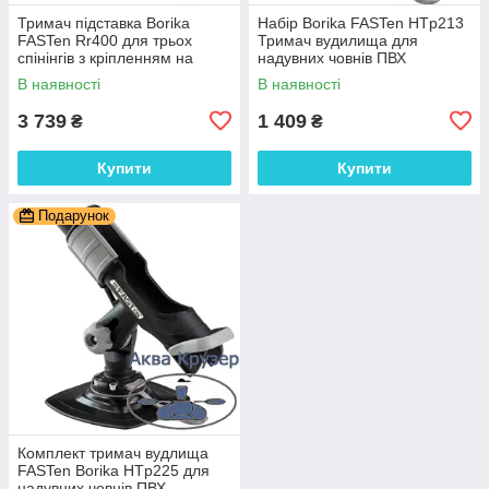
Тримач підставка Borika
Набір Borika FASTen HTp213
FASTen Rr400 для трьох
Тримач вудилища для
спінінгів з кріпленням на
надувних човнів ПВХ
човен ПВХ
В наявності
В наявності
3 739
1 409
₴
₴
Купити
Купити
Подарунок
Комплект тримач вудлища
FASTen Borika HTp225 для
надувних човнів ПВХ