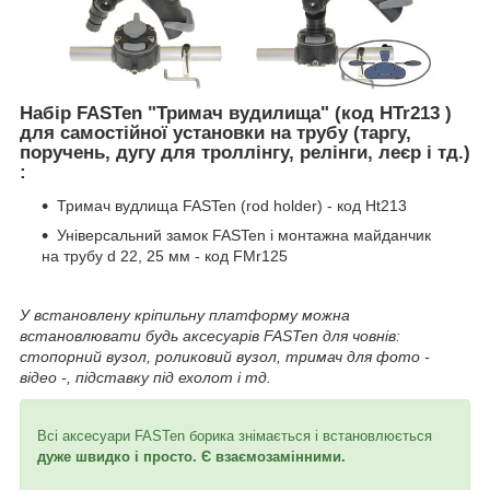
Набір FASTen "Тримач вудилища" (код HTr213 )
для самостійної установки на трубу (таргу,
поручень, дугу для троллінгу, релінги, леєр і тд.)
:
Тримач вудлища FASTen (rod holder) - код Ht213
Універсальний замок FASTen і монтажна майданчик
на трубу d 22, 25 мм - код FMr125
У встановлену кріпильну платформу можна
встановлювати будь аксесуарів FASTen для човнів:
стопорний вузол, роликовий вузол, тримач для фото -
відео -, підставку під ехолот і тд.
Всі аксесуари FASTen борика знімається і встановлюється
дуже швидко і просто. Є взаємозамінними.