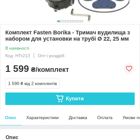
Комплект Fasten Borika - Тримач вудилища з
набором для установки на трубі Ø 22, 25 мм
В наявності
Код: HTr213
Опт і роздріб
1 599
₴/комплект
1 590 ₴
від 2 комплектів
Купити
Опис
Характеристики
Доставка
Оплата
Умови п
Опис