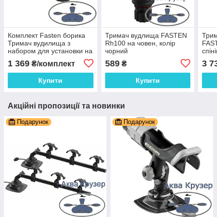
Комплект Fasten борика
Тримач вудлища FASTEN
Трим
Тримач вудилища з
Rh100 на човен, колір
FAST
набором для установки на
чорний
спін
жорсткий борт човнів
чове
1 369
589
3 7
₴/комплект
₴
Купити
Купити
Акційні пропозиції та новинки
Подарунок
Подарунок