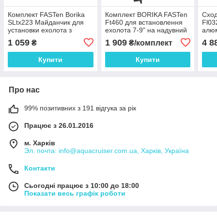
Комплект FASTen Borika
Комплект BORIKA FASTen
Сход
SLtx223 Майданчик для
Ft460 для встановлення
Fl03
установки ехолота з
ехолота 7-9" на надувний
алюм
набором для кріплення на
човен ПВХ
коль
1 059
1 909
4 8
₴
₴/комплект
ліктрос човни ПВХ
Купити
Купити
Про нас
99% позитивних з 191 відгука за рік
Працює з 26.01.2016
м. Харків
Эл. почта: info@aquacruiser.com.ua, Харків, Україна
Контакти
Сьогодні працює з 10:00 до 18:00
Показати весь графік роботи