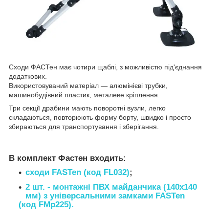
Сходи ФАСТен має чотири щаблі, з можливістю під'єднання
додаткових.
Використовуваний матеріал ― алюмінієві трубки,
машинобудівний пластик, металеве кріплення.
Три секції драбини мають поворотні вузли, легко
складаються, повторюють форму борту, швидко і просто
збираються для транспортування і зберігання.
В комплект Фастен входить:
сходи FASTen (код FL032)
;
2 шт. - монтажні ПВХ майданчика (140х140
мм) з універсальними замками FASTen
(код
FMp225
).