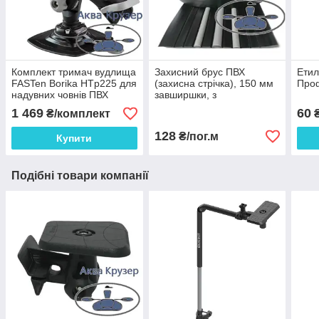
Комплект тримач вудлища
Захисний брус ПВХ
Етил
FASTen Borika HTp225 для
(захисна стрічка), 150 мм
Проф
надувних човнів ПВХ
завширшки, з
протизношувальними
1 469
60
₴/комплект
вставками для човнів та
катерів
128
₴/пог.м
Купити
Подібні товари компанії