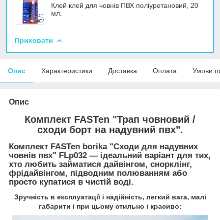
Клей клей для човнів ПВХ поліуретановий, 20
мл.
Приховати
Опис
Характеристики
Доставка
Оплата
Умови п
Опис
Комплект FASTen "Трап човновий /
сходи борт на надувний пвх".
Комплект FASTen borika "Сходи для надувних
човнів пвх" FLp032 ― ідеальний варіант для тих,
хто любить займатися дайвінгом, снорклінг,
фрідайвінгом, підводним полюванням або
просто купатися в чистій воді.
Зручність в експлуатації і надійність, легкий вага, малі
габарити і при цьому стильно і красиво: