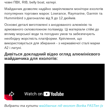
човні ПВХ, RIB, belly boat, катері.
Майданчик дозволяє надійно закріплювати монітори ехолотів
популярних торгових марок: Lowrance, Raymarine, Garmin та
Humminbird з діагоналлю від 9 до 12 дюймів.
Основні деталі виготовлені з анодованого алюмінію та
армованого скловолокном поліаміду.
Ці матеріали стійкі до
впливу морської води та погодних умов та забезпечують
необхідну жорсткість платформи.
Кріплення, що
використовується для збирання - з нержавіючої сталі марки
А2 і латуні.
Дивіться докладний відео огляд алюмінієвого
майданчика для ехолотів:
Вибрати та купити
майданчик під ехолот Borika FASTen (є