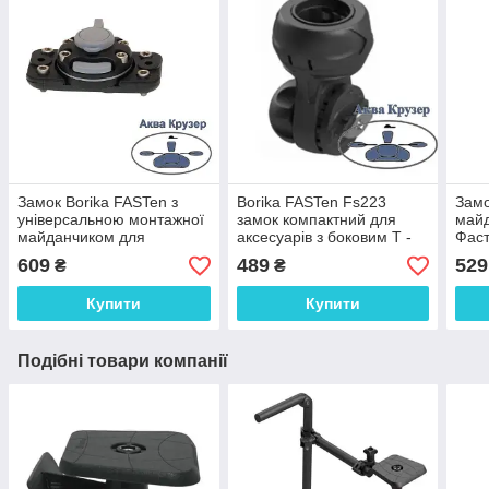
Замок Borika FASTen з
Borika FASTen Fs223
Замо
універсальною монтажної
замок компактний для
майд
майданчиком для
аксесуарів з боковим Т -
Фас
плавзасобів (код FFr444),
болтом для човнів
110х
609
489
529
₴
₴
колір чорний
човн
Купити
Купити
Подібні товари компанії