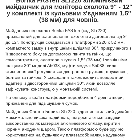
Borika FASTen SLr220 алюмінієвий
майданчик для монітора ехолота 9″ - 12″
у комплекті із кульовим з'єднанням 1,5″
(38 мм) для човнів.
Майданчик під ехолот Borika FASTen (код SLr220)
призначений для встановлення ехолотів з діагоналлю від 9″
до 12″. Конструкція складається з платформи 220 х 52 мм,
компактного замку з внутрішніми шліцями 30°, прикрученого з
її зворотного боку за допомогою гвинта та гайки, що
самоконтриться, адаптера з кулею 1,5″ (38 мм) і зовнішніми
шліцями 30° моделі Ab038, муфти моделі Sb038, сила
стиснення якої регулюється двогранною ручкою, пружиною,
болтом та гайкою. У складання також входить поворотний
адаптер із двосторонніми шліцями 30°, який дозволяє
зафіксувати конструкцію у монтажній системі.
На одному з країв платформи передбачені 4 довгі отвори,
призначені для підвішування сумок.
Майданчик Фастен Борика SLr220 відрізняє стильний дизайн і
максимально висока надійність, які досягаються завдяки
використанню як матеріал алюмінієвого сплаву, вкритий
чорним анодним шаром.
Такою платформою буде зручно
користуватися на будь-якому плавзасобі: каяку, надувному