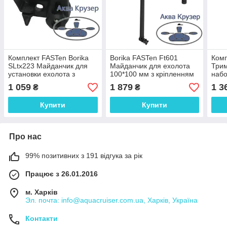
Комплект FASTen Borika
Borika FASTen Ft601
Комп
SLtx223 Майданчик для
Майданчик для ехолота
Трим
установки ехолота з
100*100 мм з кріпленням
набо
набором для кріплення на
датчика ( трансдьюсера )
жорс
1 059
1 879
1 3
₴
₴
ліктрос човни ПВХ
Купити
Купити
Про нас
99% позитивних з 191 відгука за рік
Працює з 26.01.2016
м. Харків
Эл. почта: info@aquacruiser.com.ua, Харків, Україна
Контакти