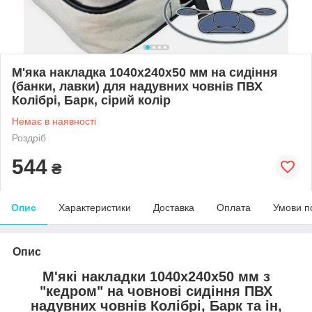
М'яка накладка 1040х240х50 мм на сидіння
(банки, лавки) для надувних човнів ПВХ
Колібрі, Барк, сірий колір
Немає в наявності
Роздріб
544
₴
Опис
Характеристики
Доставка
Оплата
Умови п
Опис
М'які накладки
1040х240х50 мм
з
"кедром" на човнові сидіння ПВХ
надувних човнів Колібрі, Барк та ін,