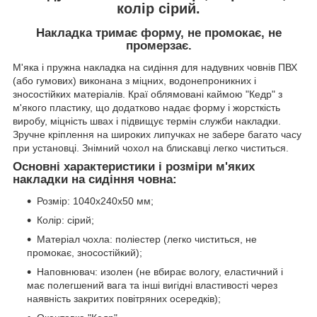
колір
сірий
.
Накладка тримає форму, не промокає, не
промерзає.
М'яка і пружна накладка на сидіння для надувних човнів ПВХ
(або гумових) виконана з міцних, водонепроникних і
зносостійких матеріалів. Краї облямовані каймою "Кедр" з
м'якого пластику, що додатково надає форму і жорсткість
виробу, міцність швах і підвищує термін служби накладки.
Зручне кріплення на широких липучках не забере багато часу
при установці. Знімний чохол на блискавці легко чиститься.
Основні характеристики і розміри м'яких
накладки на сидіння човна:
Розмір: 1040х240х50 мм;
Колір: сірий;
Матеріал чохла: поліестер (легко чиститься, не
промокає, зносостійкий);
Наповнювач: изолен (не вбирає вологу, еластичний і
має полегшений вага та інші вигідні властивості через
наявність закритих повітряних осередків);