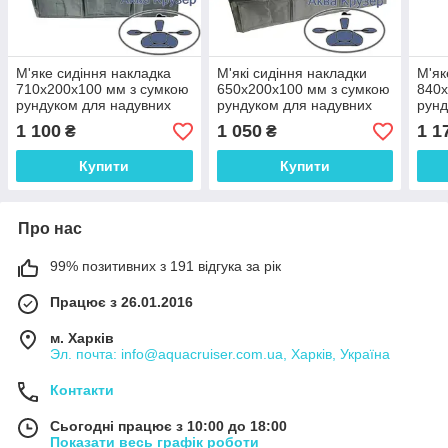
М'яке сидіння накладка
М'які сидіння накладки
М'як
710х200х100 мм з сумкою
650х200х100 мм з сумкою
840х
рундуком для надувних
рундуком для надувних
рунд
човнів ПВХ, колір сірий
човнів ПВХ, колір сірий
човн
1 100
1 050
1 1
₴
₴
Купити
Купити
Про нас
99% позитивних з 191 відгука за рік
Працює з 26.01.2016
м. Харків
Эл. почта: info@aquacruiser.com.ua, Харків, Україна
Контакти
Сьогодні працює з 10:00 до 18:00
Показати весь графік роботи