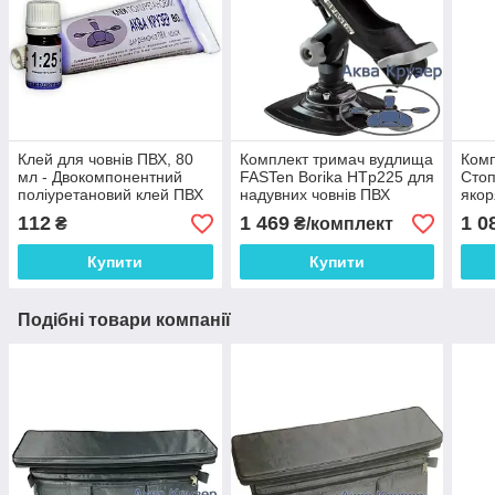
Клей для човнів ПВХ, 80
Комплект тримач вудлища
Комп
мл - Двокомпонентний
FASTen Borika HTp225 для
Стоп
поліуретановий клей ПВХ
надувних човнів ПВХ
якор
Аква Крузер для ремонту
уста
112
1 469
1 0
₴
₴/комплект
надувного човна
борт
Купити
Купити
Подібні товари компанії