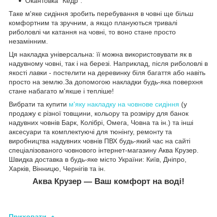
Окантовка "Кедр".
Таке м'яке сидіння зробить перебування в човні ще більш
комфортним та зручним, а якщо плануються тривалі
риболовлі чи катання на човні, то воно стане просто
незамінним.
Ця накладка універсальна: її можна використовувати як в
надувному човні, так і на березі. Наприклад, після риболовлі в
якості лавки - постелити на деревинку біля багаття або навіть
просто на землю.За допомогою накладки будь-яка поверхня
стане набагато м'якше і тепліше!
Вибрати та купити
м'яку накладку на човнове сидіння
(у
продажу є різної товщини, кольору та розміру для банок
надувних човнів Барк, Колібрі, Омега, Човна та ін.) та інші
аксесуари та комплектуючі для тюнінгу, ремонту та
виробництва надувних човнів ПВХ
будь-який час на сайті
спеціалізованого човнового інтернет-магазину Аква Крузер.
Швидка доставка в будь-яке місто України: Київ, Дніпро,
Харків, Вінницю,
Чернігів
та ін.
Аква Крузер ― Ваш комфорт на воді!
Приховати