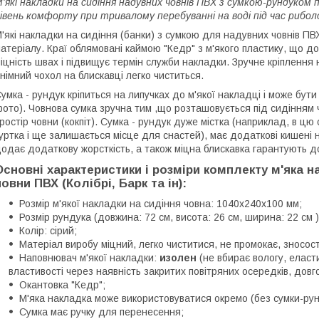
'які накладки на сидіння надувних човнів ПВХ з сумкою-рундуком
івень комфорту при тривалому перебуванні на воді під час риболо
'які накладки на сидіння (банки) з сумкою для надувних човнів ПВХ
атеріалу. Краї облямовані каймою "Кедр" з м'якого пластику, що д
іцність швах і підвищує термін служби накладки. Зручне кріплення 
німний чохол на блискавці легко чиститься.
умка - рундук кріпиться на липучках до м'якої накладці і може бути
ото). Човнова сумка зручна тим ,що розташовується під сидінням 
ростір човни (кокпіт). Сумка - рундук дуже містка (наприклад, в цю
уртка і ще залишається місце для снастей), має додаткові кишені н
одає додаткову жорсткість, а також міцна блискавка гарантують д
Основні характеристики і розміри комплекту м'яка н
човни ПВХ (Колібрі, Барк та ін):
Розмір м'якої накладки на сидіння човна: 1040х240х100 мм;
Розмір
рундука
(
довжина
:
72
см
, висота
:
26
см
,
ширина: 22 см
)
Колір: сірий;
Матеріал виробу міцний, легко чиститися, не промокає, зносост
Наповнювач м'якої накладки:
изолен
(не вбирає вологу, еласти
властивості через наявність закритих повітряних осередків, довго
Окантовка "Кедр";
М'яка накладка може використовуватися окремо (без сумки-рунд
Сумка має ручку для перенесення;