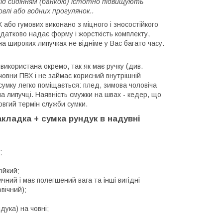
 під сидінням (банкою) істотно підвищують
влі або водних прогулянок..
 або гумових виконано з міцного і зносостійкого
одатково надає форму і жорсткість комплекту,
на широких липучках не відніме у Вас багато часу.
 використана окремо, так як має ручку (див.
човни ПВХ і не займає корисний внутрішній
 сумку легко поміщається: плед, зимова чоловіча
а липучці. Наявність смужки на швах - кедер, що
овгий термін служби сумки.
акладка + сумка рундук в надувні
;
ійкий;
чний і має полегшений вага та інші вигідні
вічний);
ука) на човні;