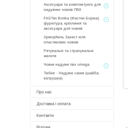
Аксесуари та комплектуючі для
надувних човнів ПВХ
FASTen Borika (Фастен Боріка)
фурнітура, кріплення та
аксесуари для човнів
АрморКиль Захист кіля
пластикових човнів
Рятувальні та страхувальні
жилети
Човни надувні пвх omega
Тюбінг - Надувні санки (шайба,
ватрушка)
Про нас
Доставка і оплата
Контакти
Відгуки