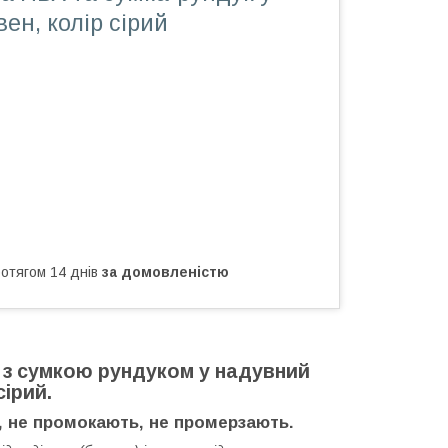
ен, колір сірий
ротягом 14 днів
за домовленістю
м з сумкою рундуком у надувний
сірий.
, не промокають, не промерзають.