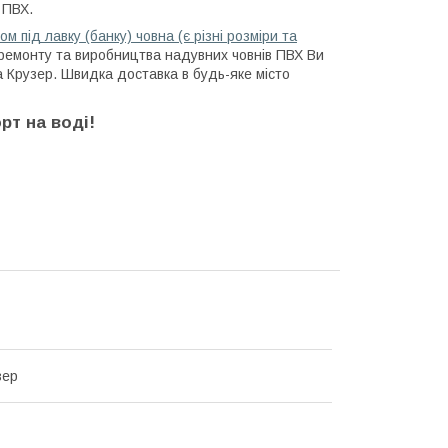
 ПВХ.
 під лавку (банку) човна (є різні розміри та
, ремонту та виробництва надувних човнів ПВХ Ви
а Крузер. Швидка доставка в будь-яке місто
рт на воді!
зер