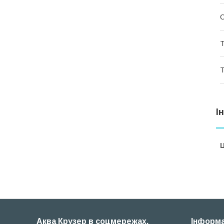
Т
Т
І
Ц
Аква Крузер в соцмережах,
Iнформа