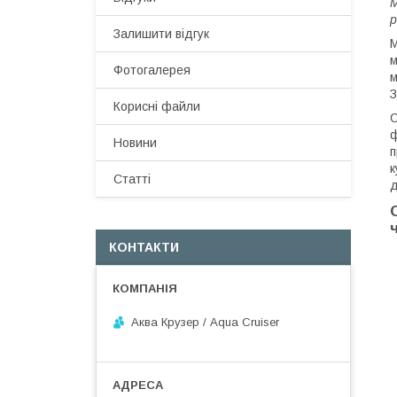
М
р
Залишити відгук
М
м
Фотогалерея
м
З
Корисні файли
С
ф
Новини
п
к
Статті
д
КОНТАКТИ
Аква Крузер / Aqua Cruiser