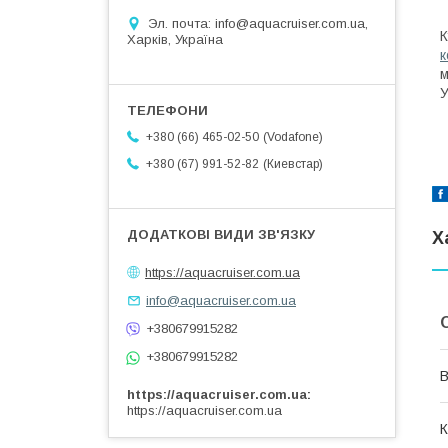
Эл. почта: info@aquacruiser.com.ua,
К
Харків, Україна
к
м
У
Vodafone
+380 (66) 465-02-50
Киевстар
+380 (67) 991-52-82
Х
https://aquacruiser.com.ua
info@aquacruiser.com.ua
+380679915282
+380679915282
В
https://aquacruiser.com.ua
https://aquacruiser.com.ua
К