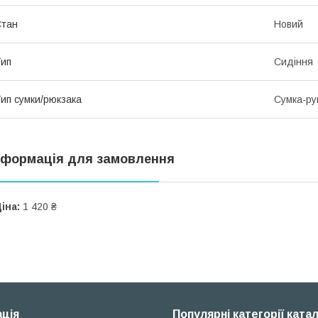
Стан
Новий
ип
Сидіння
ип сумки/рюкзака
Сумка-ру
нформація для замовлення
іна:
1 420 ₴
ція
Популярні категорії ката