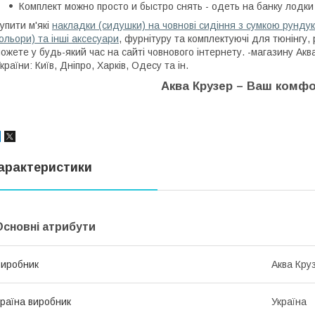
Комплект можно просто и быстро снять - одеть на банку лодки
упити м'які
накладки (сидушки) на човнові сидіння з сумкою рундуком
ольори) та інші аксесуари
, фурнітуру та комплектуючі для тюнінгу
ожете у будь-який час на сайті човнового інтернету. -магазину Акв
країни: Київ, Дніпро, Харків, Одесу та ін.
Аква Крузер – Ваш комфо
арактеристики
Основні атрибути
иробник
Аква Кру
раїна виробник
Україна