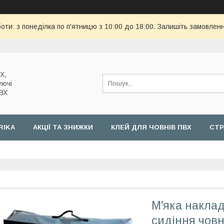
оти: з понеділка по п'ятницю з 10:00 до 18:00. Залишіть замовленн
Х,
уючі
ПВХ
RIKA
АКЦІЇ ТА ЗНИЖКИ
КЛЕЙ ДЛЯ ЧОВНІВ ПВХ
СТР
М'яка накла
сидіння човн