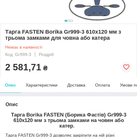
Тарга FASTEN Borika Gr999-3 610х120 мм з
трьома замками для човна або катера
Немає в наявності
Код: Gr999-3
Роздріб
2 581,71
₴
Опис
Характеристики
Доставка
Оплата
Умови п
Опис
Тарга
Borika FASTEN
(
Борика
Фастів
)
Gr999-3
610х120
мм
з
трьома
замками
на
човен
або
катер
.
Тарга FASTEN Gr999-3 дозволяє закріпити на ній різні