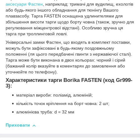
аксесуари Фастен
, наприклад: тримачі для вудилищ, ехолотів
або будь-якого іншого обладнання для тюнінгу Вашого
плавзасобу. Тарга FASTEN оснащена удлинителями для
збільшення висоти тарги щодо борту човна (також, зручно для
регулювання міжцентрової відстані). Особливо зручна ця
тарга при троллинговой ловлі.
Універсальні замки Фастен, що входять в комплект поставки,
можуть бути зафіксовані в будь-якому поздовжньому
положенні (ля цього передбачені гвинти з нержавіючої сталі).
Тарга може бути виконана в двох кольорах: чорний і сірий
(бажаний колір вказуйте в коментарях до замовлення або
уточнюйте по телефону).
Характеристики
тарги
Borika FASTEN
(
код
Gr999-
3
)
:
матеріал
вироби
:
поліамід
,
алюміній
;
кількість
точок
кріплення
на
борт
човна
:
2
шт
;
алюмінієва
труба
:
d
=
32
мм
Приховати