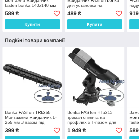
монтажна майданчик
майданчик FASTen borika
FAST
fasten borika 140х140 мм
для установки на
наду
для надувних човнів пвх
жорсткий борт ( FMb ),
кате
589
489
919
₴
₴
(FMp225)
колір чорний
Купити
Купити
Подібні товари компанії
Borika FASTen TRk255
Borika FASTen HTa213
Замо
Монтажний майданчик L-
тримач спінінга на
мон
255 мм З пазом під
профілях з Т-пазом для
fast
встановлення замків з Т-
катера, каяка або човна
для 
399
1 949
589
₴
₴
болтом для човнів
(FM