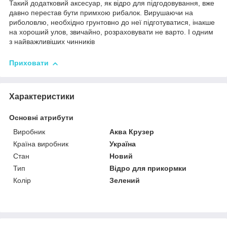
Такий
додатковий
аксесуар
,
як
відро
для
підгодовування
,
вже
давно
перестав
бути
примхою
рибалок
.
Вирушаючи
на
риболовлю
,
необхідно
грунтовно
до неї
підготуватися
,
інакше
на
хороший
улов
,
звичайно
,
розраховувати
не варто
.
І
одним
з
найважливіших
чинників
Приховати
Характеристики
Основні атрибути
Виробник
Аква Крузер
Країна виробник
Україна
Стан
Новий
Тип
Відро для прикормки
Колір
Зелений