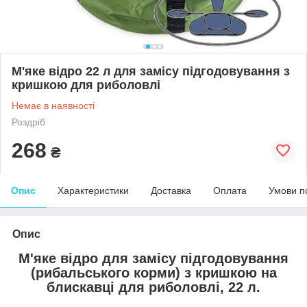
М'яке відро 22 л для замісу підгодовування з
кришкою для риболовлі
Немає в наявності
Роздріб
268
₴
Опис
Характеристики
Доставка
Оплата
Умови п
Опис
М'яке
відро
для
замісу
підгодовування
(
рибальського
корми
)
з
кришкою
на
блискавці
для
риболовлі
,
22
л
.