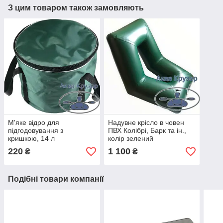
З цим товаром також замовляють
М'яке відро для
Надувне крісло в човен
підгодовування з
ПВХ Колібрі, Барк та ін.,
кришкою, 14 л
колір зелений
220
1 100
₴
₴
Подібні товари компанії