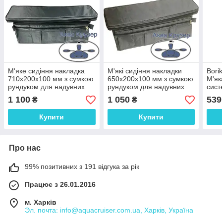
М'яке сидіння накладка
М'які сидіння накладки
Bori
710х200х100 мм з сумкою
650х200х100 мм з сумкою
М'як
рундуком для надувних
рундуком для надувних
сист
човнів ПВХ, колір сірий
човнів ПВХ, колір сірий
MOLL
1 100
1 050
539
₴
₴
розм
Купити
Купити
Про нас
99% позитивних з 191 відгука за рік
Працює з 26.01.2016
м. Харків
Эл. почта: info@aquacruiser.com.ua, Харків, Україна