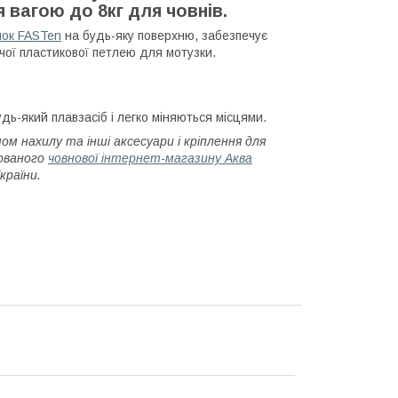
 вагою до 8кг для човнів.
мок FASTen
на будь-яку поверхню, забезпечує
чої пластикової петлею для мотузки.
ь-який плавзасіб і легко міняються місцями.
ом нахилу та інші аксесуари і кріплення для
зованого
човнової інтернет-магазину Аква
країни.