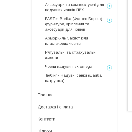
Аксесуари та комплектуючі для
надувних човнів ПВХ
FASTen Borika (Фастен Боріка)
фурнітура, кріплення та
аксесуари для човнів
АрморКиль Захист кіля
пластикових човнів
Рятувальні та страхувальні
жилети
Човни надувні пвх omega
Тюбінг - Надувні санки (шайба,
ватрушка)
Про нас
Доставка і оплата
Контакти
Відгуки