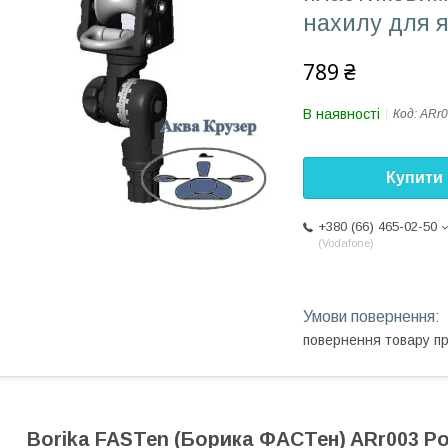
нахилу для я
789 ₴
В наявності
Код:
ARr0
Купити
+380 (66) 465-02-50
Vodafone
повернення товару п
Borika FASTen (Борика ФАСТен) ARr003 Р