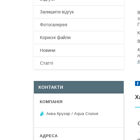
Залишити відгук
В
з
П
Фотогалерея
К
Корисні файли
В
К
Новини
т
К
Статті
КОНТАКТИ
Х
Аква Крузер / Aqua Cruiser