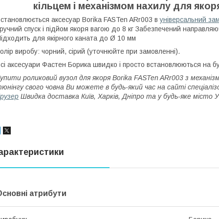
кільцем і механізмом нахилу для якоря
становлюється аксесуар Borika FASTen ARr003 в
універсальний за
ручний спуск і підйом якоря вагою до 8 кг Забезпечений направляю
ідходить для якірного каната до Ø 10 мм
олір виробу: чорний, сірий (уточнюйте при замовленні).
сі аксесуари Фастен Борика швидко і просто встановлюються на буд
упити роликовий вузол для якоря Borika FASTen ARr003 з механізм
юнінгу свого човна Ви можете в будь-який час на сайті спеціалі
рузер
Швидка доставка Київ, Харків, Дніпро та у будь-яке місто У
арактеристики
Основні атрибути