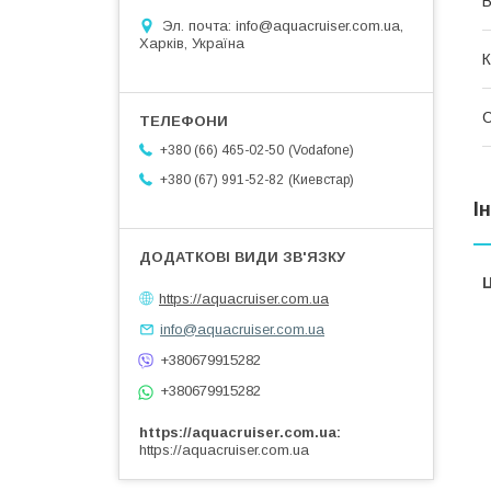
В
Эл. почта: info@aquacruiser.com.ua,
Харків, Україна
К
Vodafone
+380 (66) 465-02-50
Киевстар
+380 (67) 991-52-82
І
Ц
https://aquacruiser.com.ua
info@aquacruiser.com.ua
+380679915282
+380679915282
https://aquacruiser.com.ua
https://aquacruiser.com.ua