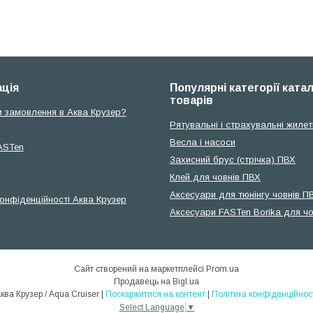
ція
Популярні категорії ката
товарів
и замовлення в Аква Крузер?
Рятувальні і страхувальні жилет
Весла і насоси
ASTen
Захисний брус (стрічка) ПВХ
Клей для човнів ПВХ
Аксесуари для тюнінгу човнів П
конфіденційності Аква Крузер
Аксесуари FASTen Borika для чо
Сайт створений на маркетплейсі
Prom.ua
Продавець на Bigl.ua
Аква Крузер / Aqua Cruiser |
Поскаржитися на контент
|
Політика конфіденційнос
Select Language
▼