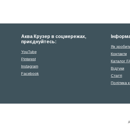
Аква Крузер в соцмережах,
Iнформа
приєднуйтесь:
Як зробит
YouTube
Контакти
Pinterest
Каталог F
Instagram
Відгуки
Facebook
Cтатті
Політика 