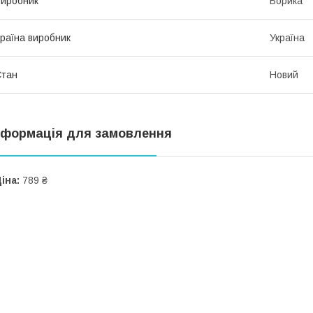
иробник
Борика
раїна виробник
Україна
Стан
Новий
нформація для замовлення
іна:
789 ₴