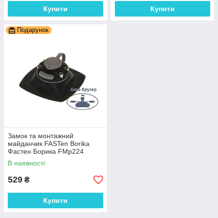
Купити
Купити
Подарунок
Замок та монтажний
майданчик FASTen Borika
Фастен Борика FMp224
110х110 мм для надувного
В наявності
човна ПВХ
529
₴
Купити