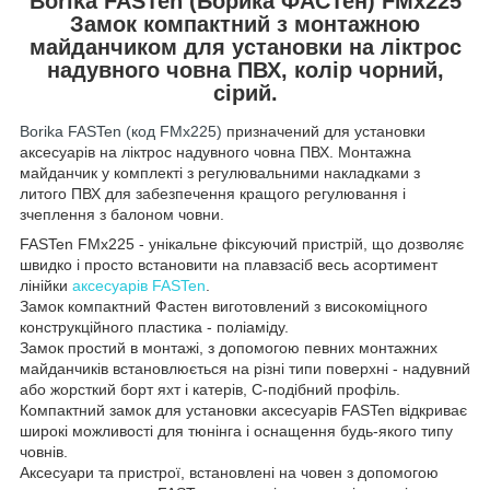
Borika FASTen (Борика ФАСТен) FMx225
Замок компактний з монтажною
майданчиком для установки на ліктрос
надувного човна ПВХ, колір чорний,
сірий.
Borika FASTen (код FMx225)
призначений для установки
аксесуарів на ліктрос надувного човна ПВХ. Монтажна
майданчик у комплекті з регулювальними накладками з
литого ПВХ для забезпечення кращого регулювання і
зчеплення з балоном човни.
FASTen FMx225 - унікальне фіксуючий пристрій, що дозволяє
швидко і просто встановити на плавзасіб весь асортимент
лінійки
аксесуарів FASTen
.
Замок компактний Фастен виготовлений з високоміцного
конструкційного пластика - поліаміду.
Замок простий в монтажі, з допомогою певних монтажних
майданчиків встановлюється на різні типи поверхні - надувний
або жорсткий борт яхт і катерів, C-подібний профіль.
Компактний замок для установки аксесуарів FASTen відкриває
широкі можливості для тюнінга і оснащення будь-якого типу
човнів.
Аксесуари та пристрої, встановлені на човен з допомогою