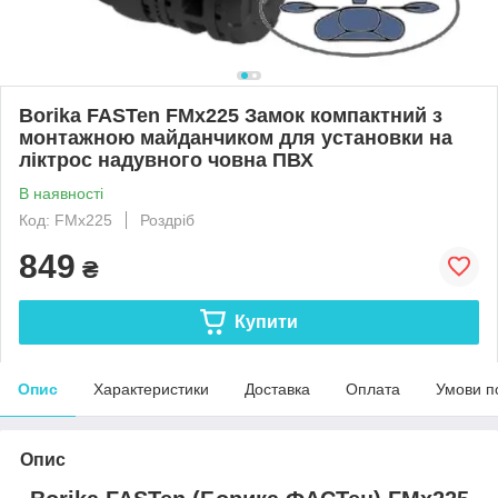
Borika FASTen FMx225 Замок компактний з
монтажною майданчиком для установки на
ліктрос надувного човна ПВХ
В наявності
Код: FMx225
Роздріб
849
₴
Купити
Опис
Характеристики
Доставка
Оплата
Умови п
Опис