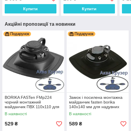
ліктрос човни ПВХ
на човен ПВХ
на ч
Купити
Купити
Акційні пропозиції та новинки
Подарунок
Подарунок
BORIKA FASTen FMp224
Замок і посилена монтажна
чорний монтажний
майданчик fasten borika
майданчик ПВХ 110х110 для
140х140 мм для надувних
кріплення аксесуарів на
човнів пвх (FMp225)
В наявності
В наявності
човен ПВХ
529
589
₴
₴