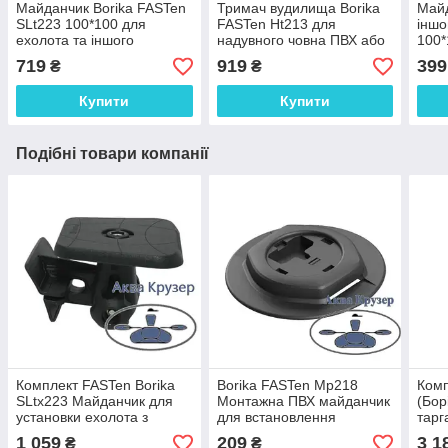
Майданчик Borika FASTen
Тримач вудилища Borika
Майд
SLt223 100*100 для
FASTen Ht213 для
іншо
ехолота та іншого
надувного човна ПВХ або
100*
обладнання з поворотно-
катера, колір чорний
Bori
719
919
399
₴
₴
похилим механізмом,
ц.чорний (SLt223)
Купити
Купити
Подібні товари компанії
Комплект FASTen Borika
Borika FASTen Mp218
Комп
SLtx223 Майданчик для
Монтажна ПВХ майданчик
(Бор
установки ехолота з
для встановлення
тарг
набором для кріплення на
компактного замку Fs218
мон
1 059
209
3 1
₴
₴