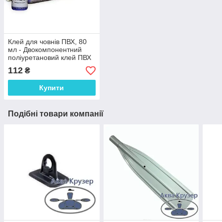
Клей для човнів ПВХ, 80
мл - Двокомпонентний
поліуретановий клей ПВХ
Аква Крузер для ремонту
112
₴
надувного човна
Купити
Подібні товари компанії