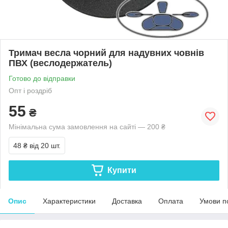
Тримач весла чорний для надувних човнів
ПВХ (веслодержатель)
Готово до відправки
Опт і роздріб
55
₴
Мінімальна сума замовлення на сайті — 200 ₴
48 ₴
від 20 шт.
Купити
Опис
Характеристики
Доставка
Оплата
Умови п