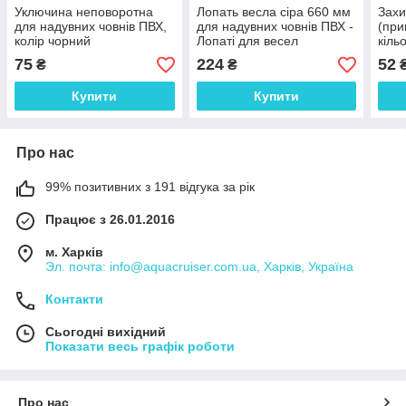
Уключина неповоротна
Лопать весла сіра 660 мм
Захи
для надувних човнів ПВХ,
для надувних човнів ПВХ -
(при
колір чорний
Лопаті для весел
кіль
захи
75
224
52
₴
₴
₴
пвх
Купити
Купити
Про нас
99% позитивних з 191 відгука за рік
Працює з 26.01.2016
м. Харків
Эл. почта: info@aquacruiser.com.ua, Харків, Україна
Контакти
Сьогодні вихідний
Показати весь графік роботи
Про нас