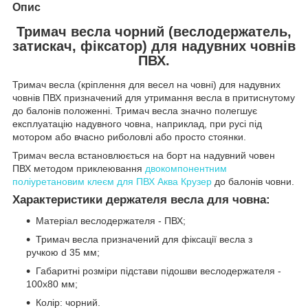
Опис
Тримач весла чорний (веслодержатель,
затискач, фіксатор) для надувних човнів
ПВХ.
Тримач весла (кріплення для весел на човні) для надувних
човнів ПВХ призначений для утримання весла в притиснутому
до балонів положенні. Тримач весла значно полегшує
експлуатацію надувного човна, наприклад, при русі під
мотором або вчасно риболовлі або просто стоянки.
Тримач весла встановлюється на борт на надувний човен
ПВХ методом приклеювання
двокомпонентним
поліуретановим клеєм для ПВХ Аква Крузер
до балонів човни.
Характеристики держателя весла для човна:
Матеріал веслодержателя - ПВХ;
Тримач весла призначений для фіксації весла з
ручкою d 35 мм;
Габаритні розміри підстави підошви веслодержателя -
100х80 мм;
Колір: чорний.