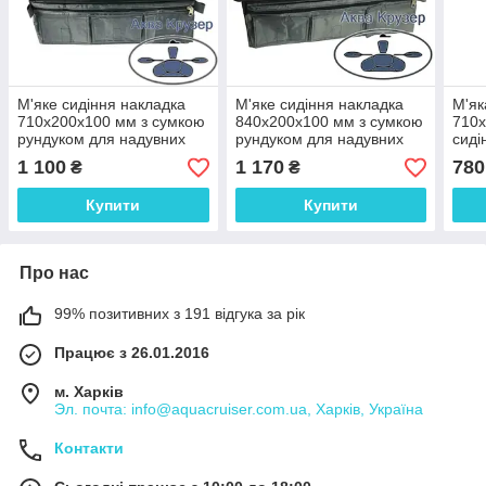
М'яке сидіння накладка
М'яке сидіння накладка
М'як
710х200х100 мм з сумкою
840х200х100 мм з сумкою
710х
рундуком для надувних
рундуком для надувних
сиді
човнів ПВХ, колір сірий
човнів ПВХ, колір сірий
човн
1 100
1 170
780
₴
₴
Купити
Купити
Про нас
99% позитивних з 191 відгука за рік
Працює з 26.01.2016
м. Харків
Эл. почта: info@aquacruiser.com.ua, Харків, Україна
Контакти