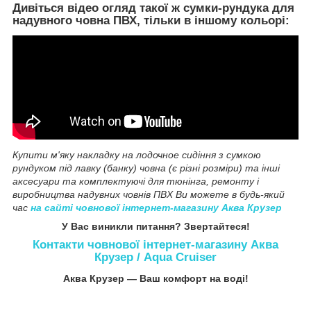
Дивіться відео огляд такої ж сумки-рундука для
надувного човна ПВХ, тільки в іншому кольорі:
Купити м'яку накладку на лодочное сидіння з сумкою
рундуком під лавку (банку) човна (є різні розміри) та інші
аксесуари та комплектуючі для тюнінга, ремонту і
виробництва надувних човнів ПВХ Ви можете в будь-який
час
на сайті човнової інтернет-магазину Аква Крузер
У Вас виникли питання? Звертайтеся!
Контакти човнової інтернет-магазину Аква
Крузер / Aqua Cruiser
Аква Крузер ― Ваш комфорт на воді!