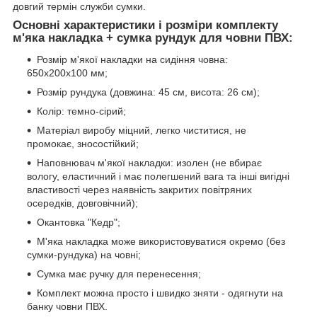
довгий термін служби сумки.
Основні характеристики і розміри комплекту
м'яка накладка + сумка рундук для човни ПВХ:
Розмір м'якої накладки на сидіння човна:
650х200х100 мм;
Розмір
рундука
(
довжина
:
45
см
, висота
:
26
см
)
;
Колір: темно-сірий;
Матеріал виробу міцний, легко чиститися, не
промокає, зносостійкий;
Наповнювач м'якої накладки: изолен (не вбирає
вологу, еластичний і має полегшений вага та інші вигідні
властивості через наявність закритих повітряних
осередків, довговічний);
Окантовка "Кедр";
М'яка накладка може використовуватися окремо (без
сумки-рундука) на човні;
Сумка має ручку для перенесення;
Комплект можна просто і швидко зняти - одягнути на
банку човни ПВХ.