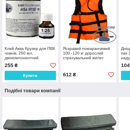
Клей Аква Крузер для ПВХ
Яскравий помаранчевий
Дніщ
човнів, 250 мл,
100 -120 кг дорослий
пвх 
двокомпонентний
страхувальний жилет
наду
поліуретановий для
(рятувальний ) з
255
104
₴
ремонту надувного човна
кишенями,
ПВХ в банке
сертифікований
612
₴
Купити
Подібні товари компанії