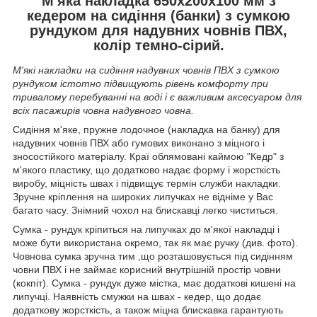
М'яка накладка 650х200х100 мм з
кедером на сидіння (банки) з сумкою
рундуком для надувних човнів ПВХ,
колір темно-сірий.
М'які накладки на сидіння надувних човнів ПВХ з сумкою
рундуком істотно підвищують рівень комфорту при
тривалому перебуванні на воді і є важливим аксесуаром для
всіх пасажирів човна надувного човна.
Сидіння м'яке, пружне лодочное (накладка на банку) для
надувних човнів ПВХ або гумових виконано з міцного і
зносостійкого матеріалу. Краї облямовані каймою "Кедр" з
м'якого пластику, що додатково надає форму і жорсткість
виробу, міцність швах і підвищує термін служби накладки.
Зручне кріплення на широких липучках не відніме у Вас
багато часу. Знімний чохол на блискавці легко чиститься.
Сумка - рундук кріпиться на липучках до м'якої накладці і
може бути використана окремо, так як має ручку (див. фото).
Човнова сумка зручна тим ,що розташовується під сидінням
човни ПВХ і не займає корисний внутрішній простір човни
(кокпіт). Сумка - рундук дуже містка, має додаткові кишені на
липучці. Наявність смужки на швах - кедер, що додає
додаткову жорсткість, а також міцна блискавка гарантують