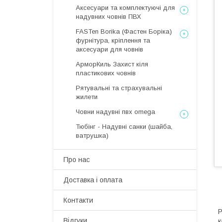
Аксесуари та комплектуючі для
надувних човнів ПВХ
FASTen Borika (Фастен Боріка)
фурнітура, кріплення та
аксесуари для човнів
АрморКиль Захист кіля
пластикових човнів
Рятувальні та страхувальні
жилети
Човни надувні пвх omega
Тюбінг - Надувні санки (шайба,
ватрушка)
Про нас
Доставка і оплата
Контакти
Р
Відгуки
к