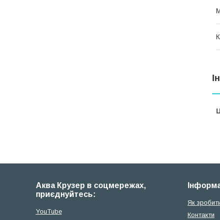
М
К
І
Ц
Аква Крузер в соцмережах,
Iнформа
приєднуйтесь:
Як зробит
YouTube
Контакти