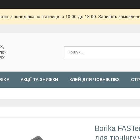
оти: з понеділка по п'ятницю з 10:00 до 18:00. Залишіть замовленн
Х,
уючі
ПВХ
RIKA
АКЦІЇ ТА ЗНИЖКИ
КЛЕЙ ДЛЯ ЧОВНІВ ПВХ
СТР
Borika FASTe
для тюнінгу 