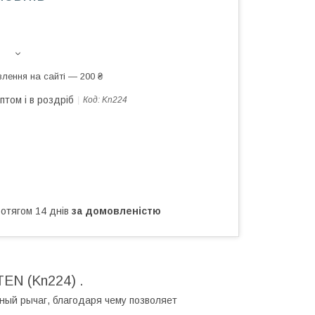
лення на сайті — 200 ₴
птом і в роздріб
Код:
Kn224
ротягом 14 днів
за домовленістю
EN (Kn224) .
нный рычаг, благодаря чему позволяет