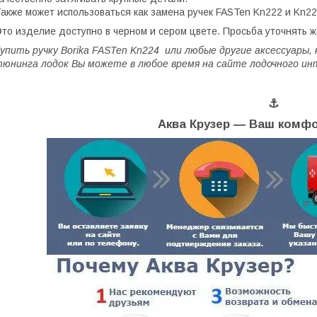
акже может использоваться как замена ручек FASTen Kn222 и Kn22
то изделие доступно в черном и сером цвете. Просьба уточнять ж
упить ручку Borika FASTen Kn224 или любые другие аксессуары,
юнинга лодок Вы можете в любое время на сайте лодочного и
⚓
Аква Крузер ― Ваш комфо