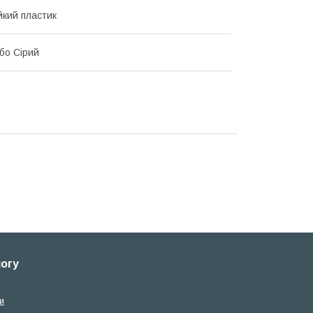
йкий пластик
бо Сірий
логу
и