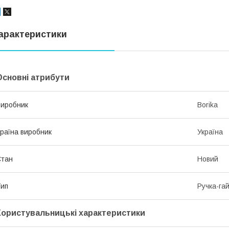
арактеристики
Основні атрибути
иробник
Borika
раїна виробник
Україна
Стан
Новий
ип
Ручка-га
Користувальницькі характеристики