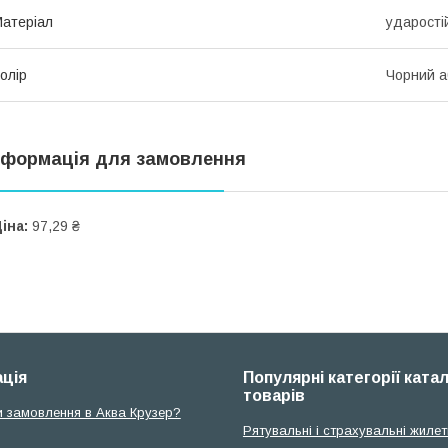
атеріал
ударості
олір
Чорний а
нформація для замовлення
іна:
97,29 ₴
ція
Популярні категорії ката
товарів
и замовлення в Аква Крузер?
Рятувальні і страхувальні жилет