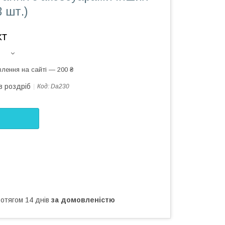
3 шт.)
кт
лення на сайті — 200 ₴
в роздріб
Код:
Da230
ротягом 14 днів
за домовленістю