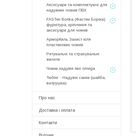
Аксесуари та комплектуючі для
надувних човнів ПВХ
FASTen Borika (Фастен Боріка)
фурнітура, кріплення та
аксесуари для човнів
АрморКиль Захист кіля
пластикових човнів
Рятувальні та страхувальні
жилети
Човни надувні пвх omega
Тюбінг - Надувні санки (шайба,
ватрушка)
Про нас
Доставка і оплата
Контакти
Відгуки