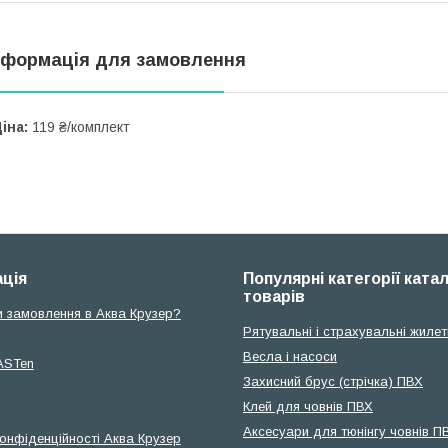
нформація для замовлення
іна:
119 ₴/комплект
ція
Популярні категорії ката
товарів
и замовлення в Аква Крузер?
Рятувальні і страхувальні жилет
Весла і насоси
ASTen
Захисний брус (стрічка) ПВХ
Клей для човнів ПВХ
Аксесуари для тюнінгу човнів П
конфіденційності Аква Крузер