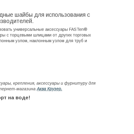
дные шайбы для использования с
изводителей.
зовать универсальные аксессуары FASTen®
ары с торцевыми шлицами от других торговых
лонным узлом, наклонным узлом для труб и
уары, крепления, аксессуары и фурнитуру для
нтернет-магазина
Аква Крузер.
рт на воде!