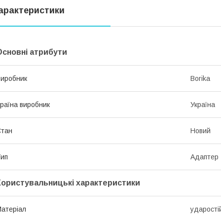
арактеристики
Основні атрибути
иробник
Borika
раїна виробник
Україна
Стан
Новий
ип
Адаптер
Користувальницькі характеристики
атеріал
ударості