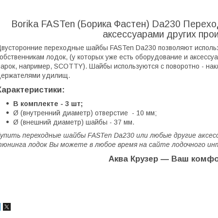
Borika FASTen (Борика Фастен) Da230 Перехо
аксессуарами других про
вусторонние переходные шайбы FASTen Da230 позволяют исполь
обственникам лодок, (у которых уже есть оборудование и аксессу
арок, например, SCOTTY). Шайбы используются с поворотно - нак
ержателями удилищ.
Характеристики:
В комплекте - 3 шт;
Ø (внутренний диаметр) отверстие - 10 мм;
Ø (внешний диаметр) шайбы - 37 мм.
упить переходные шайбы FASTen Da230 или любые другие аксесс
юнинга лодок Вы можете в любое время на сайте лодочного и
Аква Крузер ― Ваш комфо