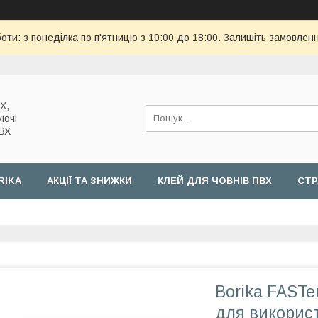
оти: з понеділка по п'ятницю з 10:00 до 18:00. Залишіть замовленн
Х,
уючі
ПВХ
RIKA
АКЦІЇ ТА ЗНИЖКИ
КЛЕЙ ДЛЯ ЧОВНІВ ПВХ
СТР
Borika FAST
для викорис