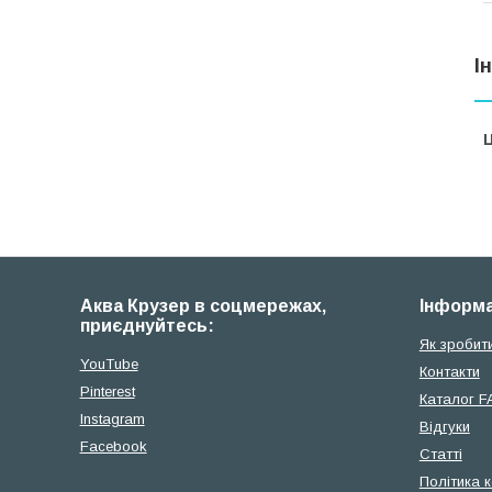
І
Ц
Аква Крузер в соцмережах,
Iнформа
приєднуйтесь:
Як зробит
YouTube
Контакти
Pinterest
Каталог F
Instagram
Відгуки
Facebook
Cтатті
Політика 