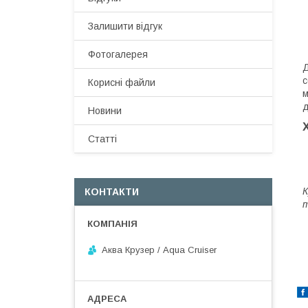
Залишити відгук
Фотогалерея
Д
с
Корисні файли
м
д
Новини
Статті
К
КОНТАКТИ
т
Аква Крузер / Aqua Cruiser