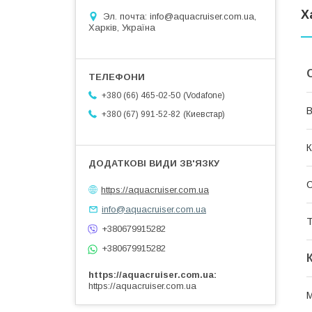
Х
Эл. почта: info@aquacruiser.com.ua,
Харків, Україна
Vodafone
+380 (66) 465-02-50
В
Киевстар
+380 (67) 991-52-82
К
https://aquacruiser.com.ua
info@aquacruiser.com.ua
Т
+380679915282
+380679915282
https://aquacruiser.com.ua
https://aquacruiser.com.ua
М