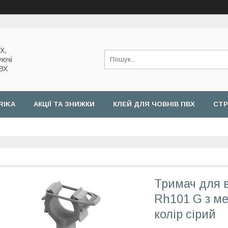
Х,
уючі
ПВХ
RIKA
АКЦІЇ ТА ЗНИЖКИ
КЛЕЙ ДЛЯ ЧОВНІВ ПВХ
СТР
Тримач для 
Rh101 G з ме
колір сірий