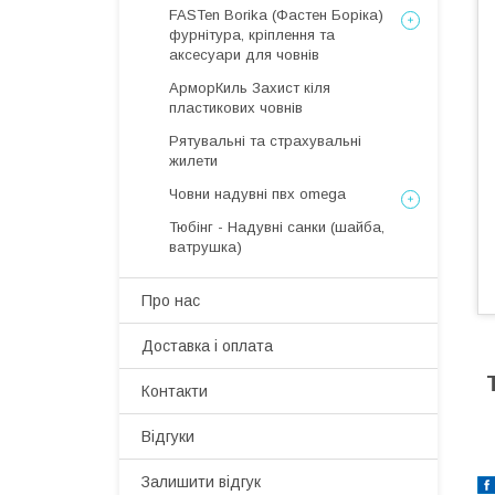
FASTen Borika (Фастен Боріка)
фурнітура, кріплення та
аксесуари для човнів
АрморКиль Захист кіля
пластикових човнів
Рятувальні та страхувальні
жилети
Човни надувні пвх omega
Тюбінг - Надувні санки (шайба,
ватрушка)
Про нас
Доставка і оплата
Контакти
Відгуки
Залишити відгук