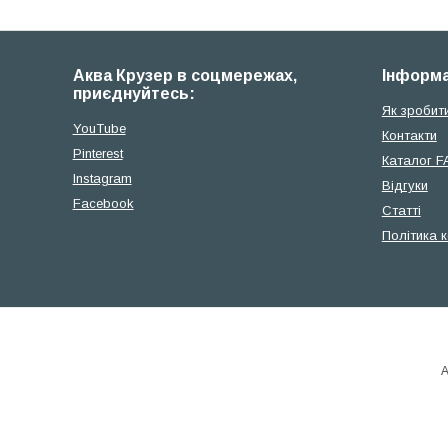
Аква Крузер в соцмережах,
Iнформа
приєднуйтесь:
Як зробит
YouTube
Контакти
Pinterest
Каталог F
Instagram
Відгуки
Facebook
Cтатті
Політика 