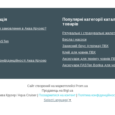
ція
Популярні категорії ката
товарів
и замовлення в Аква Крузер?
Рятувальні і страхувальні жилет
Весла і насоси
ASTen
Захисний брус (стрічка) ПВХ
Клей для човнів ПВХ
Аксесуари для тюнінгу човнів П
конфіденційності Аква Крузер
Аксесуари FASTen Borika для чо
Сайт створений на маркетплейсі
Prom.ua
Продавець на Bigl.ua
Аква Крузер / Aqua Cruiser |
Поскаржитися на контент
|
Політика конфіденційнос
Select Language
▼