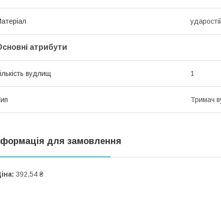
атеріал
ударості
Основні атрибути
ількість вудлищ
1
ип
Тримач 
нформація для замовлення
іна:
392,54 ₴