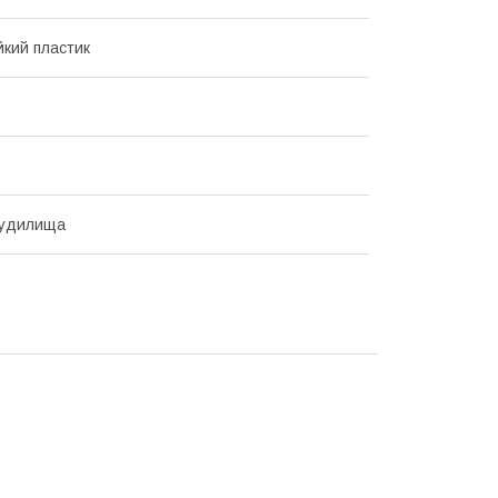
йкий пластик
вудилища