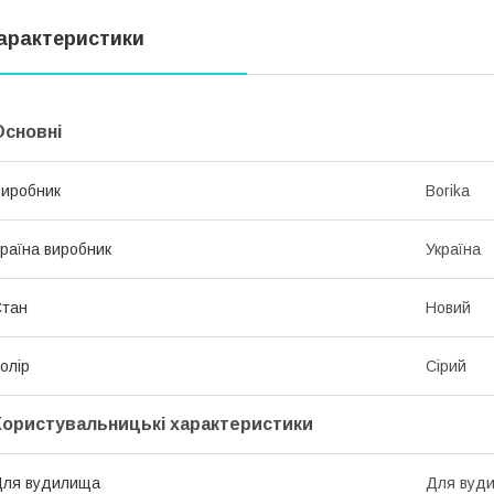
арактеристики
Основні
иробник
Borika
раїна виробник
Україна
Стан
Новий
олір
Сірий
Користувальницькі характеристики
Для вудилища
Для вуд