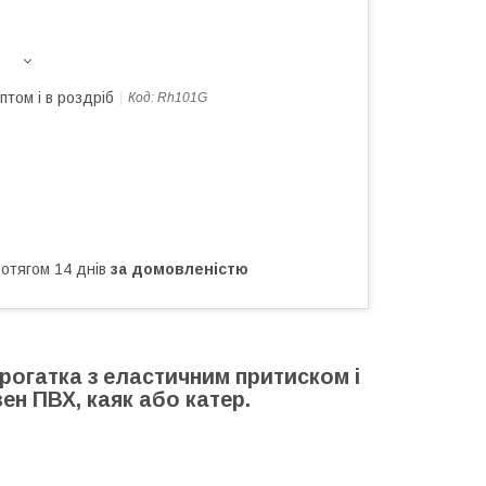
птом і в роздріб
Код:
Rh101G
ротягом 14 днів
за домовленістю
рогатка з еластичним притиском і
ен ПВХ, каяк або катер.