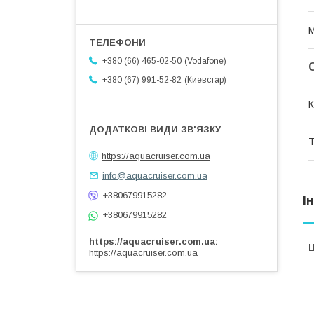
М
Vodafone
+380 (66) 465-02-50
Киевстар
+380 (67) 991-52-82
К
Т
https://aquacruiser.com.ua
info@aquacruiser.com.ua
+380679915282
І
+380679915282
https://aquacruiser.com.ua
Ц
https://aquacruiser.com.ua