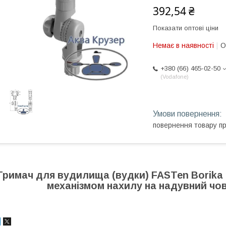
392,54 ₴
Показати оптові ціни
Немає в наявності
О
+380 (66) 465-02-50
Vodafone
повернення товару п
Тримач для вудилища (вудки) FASTen Borika 
механізмом нахилу на надувний чов