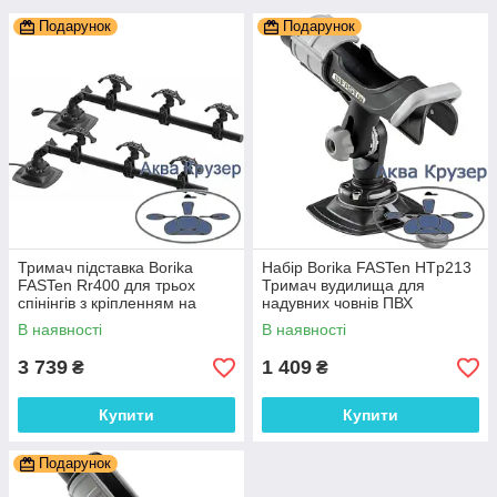
Подарунок
Подарунок
Тримач підставка Borika
Набір Borika FASTen HTp213
FASTen Rr400 для трьох
Тримач вудилища для
спінінгів з кріпленням на
надувних човнів ПВХ
човен ПВХ
В наявності
В наявності
3 739
1 409
₴
₴
Купити
Купити
Подарунок