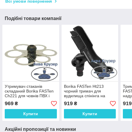
Всі умови повернення
Подібні товари компанії
Утримувач стаканів
Borika FASTen Ht213
Трим
складаний Borika FASTen
чорний тримач для
FAST
Ch221 для човнів ПВХ і
вудилища спінінга на
наду
катерів
човен ПВХ, каяк або катер
кате
969
919
919
₴
₴
Купити
Купити
Акційні пропозиції та новинки