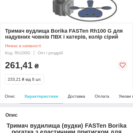
Тримач вудлища Borika FASTen Rh100 G для
надувних човнів ПВХ і катерів, колір сірий
Немає в наявності
Код: Rh100G
Опт і роздріб
261,41
₴
233,21 ₴
від 8 шт.
Опис
Характеристики
Доставка
Оплата
Умови 
Опис
Тримач вудилища (вудки) FASTen Borika
рогатка з еластичним притиском для