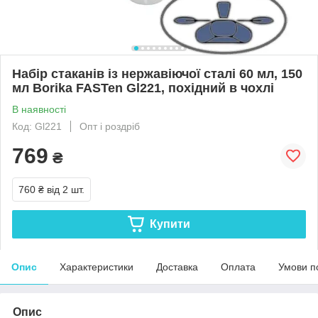
Набір стаканів із нержавіючої сталі 60 мл, 150
мл Borika FASTen Gl221, похідний в чохлі
В наявності
Код: Gl221
Опт і роздріб
769
₴
760 ₴
від 2 шт.
Купити
Опис
Характеристики
Доставка
Оплата
Умови п
Опис